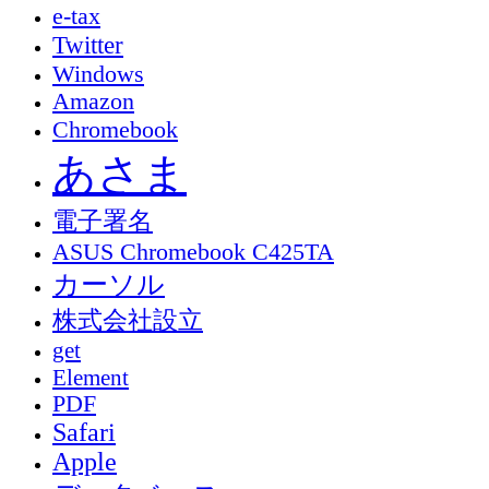
e-tax
Twitter
Windows
Amazon
Chromebook
あさま
電子署名
ASUS Chromebook C425TA
カーソル
株式会社設立
get
Element
PDF
Safari
Apple