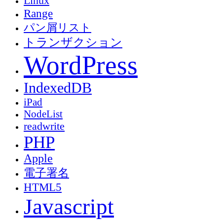
Linux
Range
パン屑リスト
トランザクション
WordPress
IndexedDB
iPad
NodeList
readwrite
PHP
Apple
電子署名
HTML5
Javascript