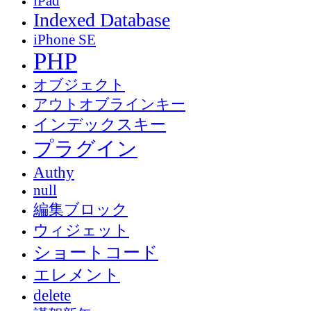
iPad
Indexed Database
iPhone SE
PHP
オブジェクト
アウトオブラインキー
インデックスキー
プラグイン
Authy
null
編集ブロック
ウィジェット
ショートコード
エレメント
delete