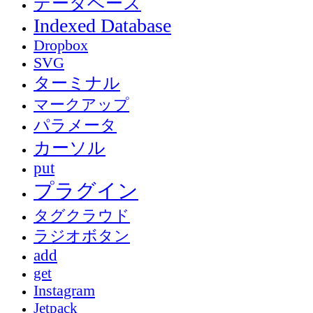
データベース
Indexed Database
Dropbox
SVG
ターミナル
マークアップ
パラメータ
カーソル
put
プラグイン
タグクラウド
ラジオボタン
add
get
Instagram
Jetpack