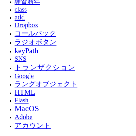
謹賀新年
class
add
Dropbox
コールバック
ラジオボタン
keyPath
SNS
トランザクション
Google
ラングオブジェクト
HTML
Flash
MacOS
Adobe
アカウント