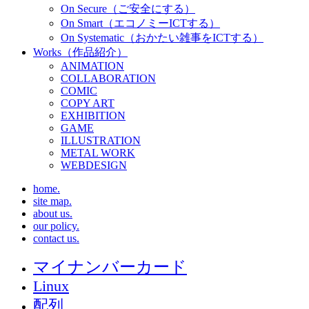
On Secure（ご安全にする）
On Smart（エコノミーICTする）
On Systematic（おかたい雑事をICTする）
Works（作品紹介）
ANIMATION
COLLABORATION
COMIC
COPY ART
EXHIBITION
GAME
ILLUSTRATION
METAL WORK
WEBDESIGN
home.
site map.
about us.
our policy.
contact us.
マイナンバーカード
Linux
配列