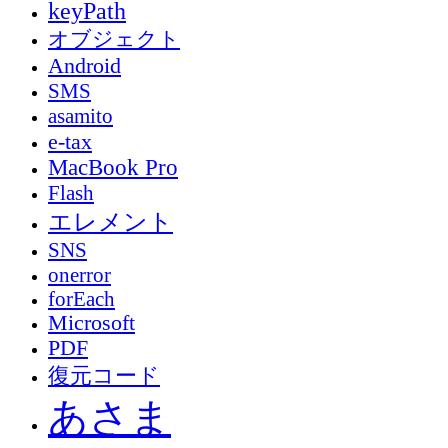
keyPath
オブジェクト
Android
SMS
asamito
e-tax
MacBook Pro
Flash
エレメント
SNS
onerror
forEach
Microsoft
PDF
復元コード
あさま