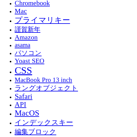
Chromebook
Mac
プライマリキー
謹賀新年
Amazon
asama
パソコン
Yoast SEO
CSS
MacBook Pro 13 inch
ラングオブジェクト
Safari
API
MacOS
インデックスキー
編集ブロック