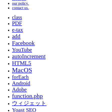
our policy.
contact us.
class
PDF
e-tax
add
Facebook
YouTube
autoIncrement
HTML5
MacOS
forEach
Android
Adobe
function.php
ウィジェット
Yoast SEO