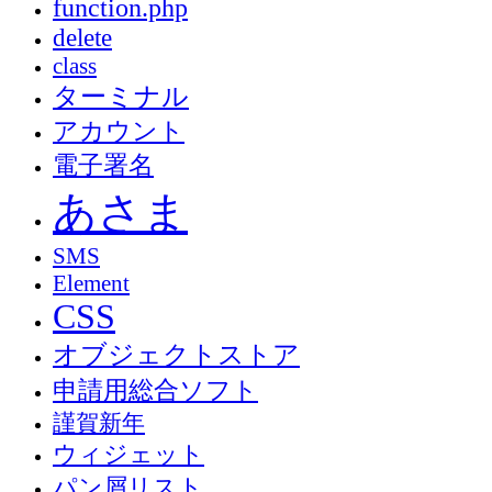
function.php
delete
class
ターミナル
アカウント
電子署名
あさま
SMS
Element
CSS
オブジェクトストア
申請用総合ソフト
謹賀新年
ウィジェット
パン屑リスト