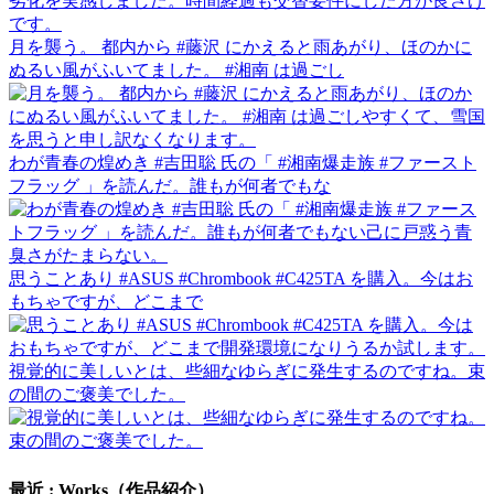
月を襲う。 都内から #藤沢 にかえると雨あがり、ほのかに
ぬるい風がふいてました。 #湘南 は過ごし
わが青春の煌めき #吉田聡 氏の「 #湘南爆走族 #ファースト
フラッグ 」を読んだ。誰もが何者でもな
思うことあり #ASUS #Chrombook #C425TA を購入。今はお
もちゃですが、どこまで
視覚的に美しいとは、些細なゆらぎに発生するのですね。束
の間のご褒美でした。
最近 : Works（作品紹介）