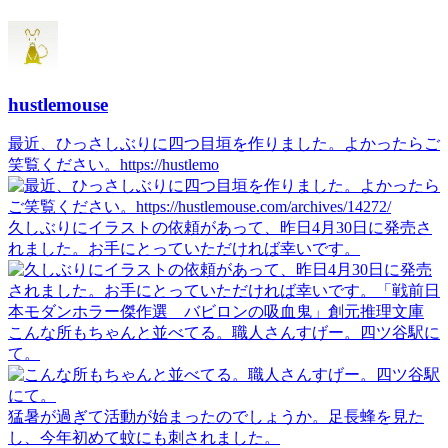
hustlemouse
最近、ひっさしぶりに四つ目垣を作りました。よかったらご
笑覧ください。https://hustlemo
久しぶりにイラストの依頼があって、昨日4月30日に発売さ
れました。お手にとっていただければ幸いです。
こんな所もちゃんと並べてる。職人さんすげー。四ツ谷駅に
て。
猛暑が過ぎて活動が始まったのでしょうか。足長蜂を見た
し、今年初めて蚊にも刺されました。