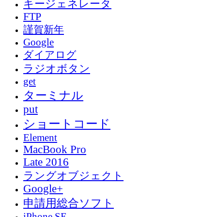
キージェネレータ
FTP
謹賀新年
Google
ダイアログ
ラジオボタン
get
ターミナル
put
ショートコード
Element
MacBook Pro
Late 2016
ラングオブジェクト
Google+
申請用総合ソフト
iPhone SE