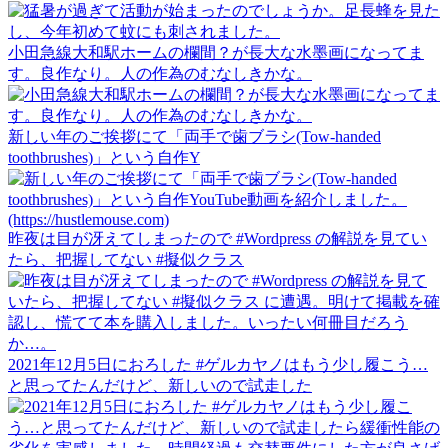
小田急線大和駅ホームの欄間？が長大な水墨画になってま
す。良作なり。人の作為のむなしきかな。
新しい年のご挨拶にて「両手で歯ブラシ(Tow-handed
toothbrushes)」という自作Y
昨夜は目が冴えてしまったので #Wordpress の解説を見てい
たら、把握してない #擬似クラス
2021年12月5日におろした #ゲルカヤノはもう少し履こう…
と思ってたんだけど、新しいので試走した