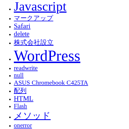
Javascript
マークアップ
Safari
delete
株式会社設立
WordPress
readwrite
null
ASUS Chromebook C425TA
配列
HTML
Flash
メソッド
onerror