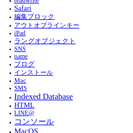
readwrite
Safari
編集ブロック
アウトオブラインキー
iPad
ラングオブジェクト
SNS
name
ブログ
インストール
Mac
SMS
Indexed Database
HTML
LINE@
コンソール
MacOS