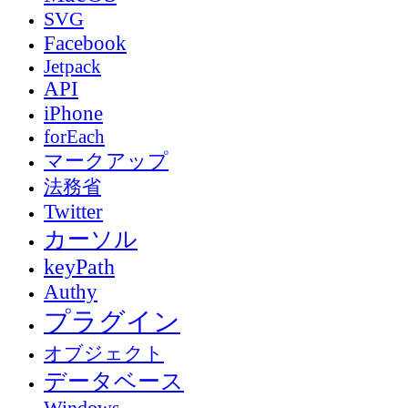
SVG
Facebook
Jetpack
API
iPhone
forEach
マークアップ
法務省
Twitter
カーソル
keyPath
Authy
プラグイン
オブジェクト
データベース
Windows