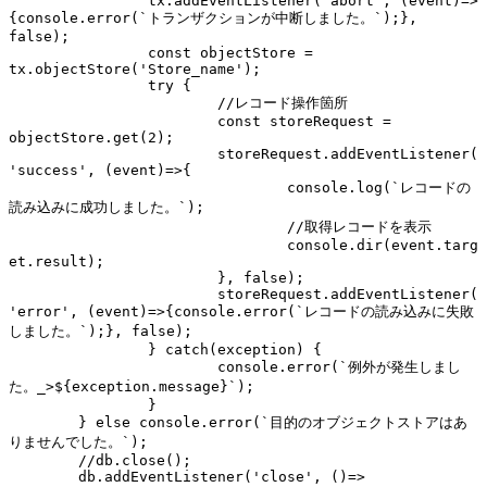
		tx.addEventListener('abort', (event)=>
{console.error(`トランザクションが中断しました。`);}, 
false);

		const objectStore = 
tx.objectStore('Store_name');

		try {

			//レコード操作箇所

			const storeRequest = 
objectStore.get(2);

			storeRequest.addEventListener(
'success', (event)=>{

				console.log(`レコードの
読み込みに成功しました。`);

				//取得レコードを表示

				console.dir(event.targ
et.result);

			}, false);	

			storeRequest.addEventListener(
'error', (event)=>{console.error(`レコードの読み込みに失敗
しました。`);}, false);

		} catch(exception) {

			console.error(`例外が発生しまし
た。_>${exception.message}`);

		}

	} else console.error(`目的のオブジェクトストアはあ
りませんでした。`);

	//db.close();

	db.addEventListener('close', ()=>