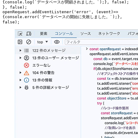
{console.log(`データベースが閉鎖されました。`);}, false);

}, false);

openRequest.addEventListener('error', (event)=>
{console.error(`データベースの開始に失敗しました。`);}, 
false);