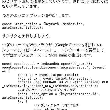
のピリオド区切で指定をしていきます。動作にほぼ変わりは
ないと思っています。
つぎのようにオプションを指定します。
const Store_option = {keyPath:'member.id', 
autoIncrement:false};
サクサクと実行しましょう。
つぎのコードをWebブラウザ（Google Chromeを利用）のコ
ンソールにコピー＆ペーストし、エンターキーで実行して、
まずはオブジェクトストアStore_nameが生成します。
const openRequest = indexedDB.open('DB_name');

openRequest.addEventListener('upgradeneeded', (event) 
=> {

	const db = event.target.result;

	//const tx = event.target.transaction;

	console.log(`UPGRADE_DB_VER_>${db.version}_OLD
_>${event.oldVersion}_NEW_>${event.newVersion}`);

	//オブジェクトストアのオプション指定

	const Store_option = {keyPath:'member.id', 
autoIncrement:false};

	try {

		//オブジェクトストア操作箇所

		const objectStore = 