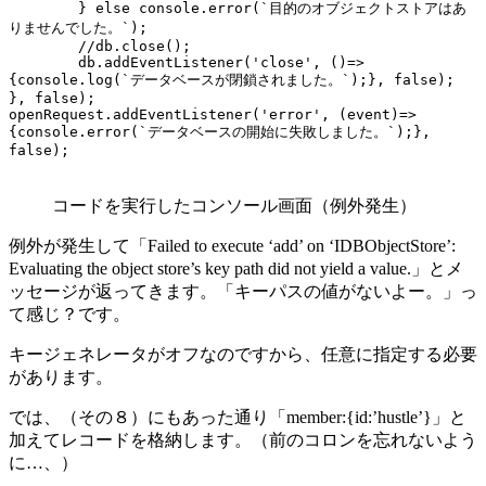
	} else console.error(`目的のオブジェクトストアはあ
りませんでした。`);

	//db.close();

	db.addEventListener('close', ()=>
{console.log(`データベースが閉鎖されました。`);}, false);

}, false);

openRequest.addEventListener('error', (event)=>
{console.error(`データベースの開始に失敗しました。`);}, 
false);
コードを実行したコンソール画面（例外発生）
例外が発生して「Failed to execute ‘add’ on ‘IDBObjectStore’:
Evaluating the object store’s key path did not yield a value.」とメ
ッセージが返ってきます。「キーパスの値がないよー。」っ
て感じ？です。
キージェネレータがオフなのですから、任意に指定する必要
があります。
では、（その８）にもあった通り「member:{id:’hustle’}」と
加えてレコードを格納します。（前のコロンを忘れないよう
に…、）