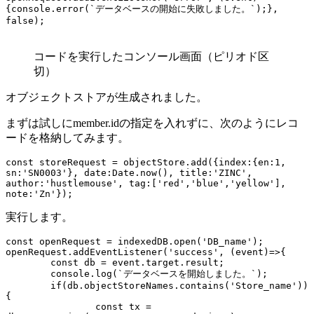
{console.error(`データベースの開始に失敗しました。`);}, 
false);
コードを実行したコンソール画面（ピリオド区
切）
オブジェクトストアが生成されました。
まずは試しにmember.idの指定を入れずに、次のようにレコ
ードを格納してみます。
const storeRequest = objectStore.add({index:{en:1, 
sn:'SN0003'}, date:Date.now(), title:'ZINC', 
author:'hustlemouse', tag:['red','blue','yellow'], 
note:'Zn'});
実行します。
const openRequest = indexedDB.open('DB_name');

openRequest.addEventListener('success', (event)=>{

	const db = event.target.result;

	console.log(`データベースを開始しました。`);

	if(db.objectStoreNames.contains('Store_name')) 
{

		const tx = 