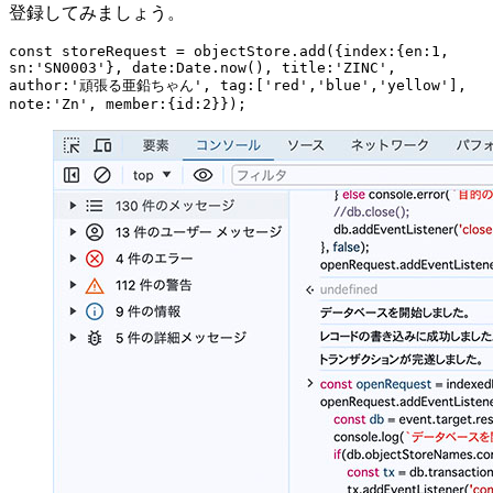
登録してみましょう。
const storeRequest = objectStore.add({index:{en:1, 
sn:'SN0003'}, date:Date.now(), title:'ZINC', 
author:'頑張る亜鉛ちゃん', tag:['red','blue','yellow'], 
note:'Zn', member:{id:2}});