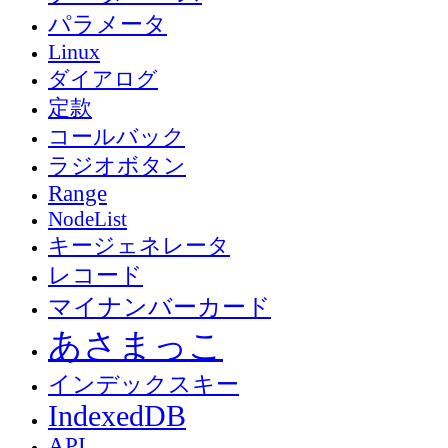
パラメータ
Linux
ダイアログ
定款
コールバック
ラジオボタン
Range
NodeList
キージェネレータ
レコード
マイナンバーカード
あさまっこ
インデックスキー
IndexedDB
API