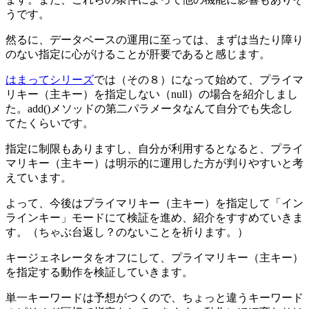
うです。
然るに、データベースの運用に至っては、まずは当たり障り
のない指定に心がけることが肝要であると感じます。
はまってシリーズ
では（その８）になって始めて、プライマ
リキー（主キー）を指定しない（null）の場合を紹介しまし
た。add()メソッドの第二パラメータなんて自分でも失念し
てたくらいです。
指定に制限もありますし、自分が利用するとなると、プライ
マリキー（主キー）は明示的に運用した方が判りやすいと考
えています。
よって、今後はプライマリキー（主キー）を指定して「イン
ラインキー」モードにて検証を進め、紹介をすすめていきま
す。（ちゃぶ台返し？のないことを祈ります。）
キージェネレータをオフにして、プライマリキー（主キー）
を指定する動作を検証していきます。
単一キーワードは予想がつくので、ちょっと違うキーワード