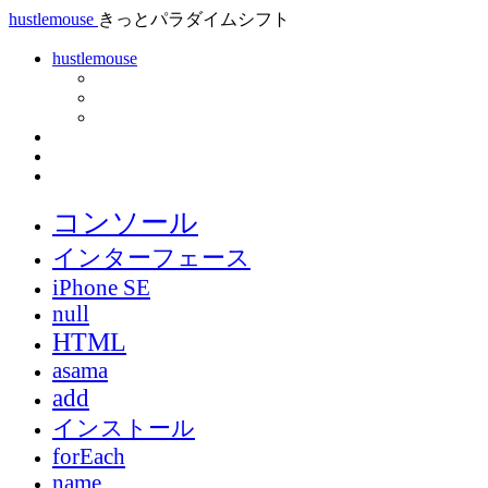
hustlemouse
きっとパラダイムシフト
hustlemouse
コンソール
インターフェース
iPhone SE
null
HTML
asama
add
インストール
forEach
name