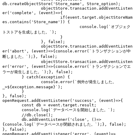
db.createObjectStore('Store_name', Store_option);

		objectStore.transaction.addEventListen
er('complete', (event)=>{

			if(event.target.objectStoreNam
es.contains('Store_name')) {

				console.log(`オブジェク
トストアを生成しました。`);

			}

		}, false);

		objectStore.transaction.addEventListen
er('abort', (event)=>{console.error(`トランザクションが中
断しました。`);}, false);

		objectStore.transaction.addEventListen
er('error', (event)=>{console.error(`トランザクションでエ
ラーが発生しました。`);}, false);

	} catch(exception) {

		console.error(`例外が発生しました。
_>${exception.message}`);

	}

}, false);

openRequest.addEventListener('success', (event)=>{

	const db = event.target.result;

	console.log(`データベースを開始しました。`);

	//db.close();

	db.addEventListener('close', ()=>
{console.log(`データベースが閉鎖されました。`);}, false);

}, false);

openRequest.addEventListener('error', (event)=>