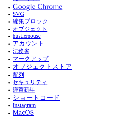
Google Chrome
SVG
編集ブロック
オブジェクト
hustlemouse
アカウント
法務省
マークアップ
オブジェクトストア
配列
セキュリティ
謹賀新年
ショートコード
Instagram
MacOS