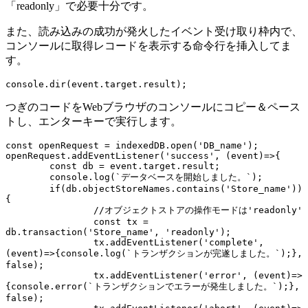
「readonly」で必要十分です。
また、読み込みの成功が発火したイベント受け取り枠内で、
コンソールに取得レコードを表示する命令行を挿入してま
す。
console.dir(event.target.result);
つぎのコードをWebブラウザのコンソールにコピー＆ペース
トし、エンターキーで実行します。
const openRequest = indexedDB.open('DB_name');

openRequest.addEventListener('success', (event)=>{

	const db = event.target.result;

	console.log(`データベースを開始しました。`);

	if(db.objectStoreNames.contains('Store_name')) 
{

		//オブジェクトストアの操作モードは'readonly'

		const tx = 
db.transaction('Store_name', 'readonly');

		tx.addEventListener('complete', 
(event)=>{console.log(`トランザクションが完遂しました。`);}, 
false);

		tx.addEventListener('error', (event)=>
{console.error(`トランザクションでエラーが発生しました。`);}, 
false);
