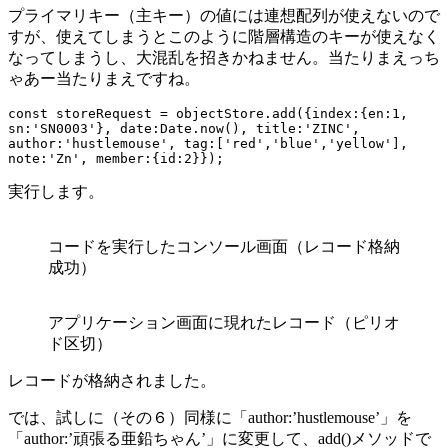
プライマリキー（主キー）の値には連想配列が使えないので
すが、使えてしまうとこのように階層構造のキーが使えなく
なってしまうし、大混乱を招きかねません。当たりまえっち
ゃあー当たりまえですね。
const storeRequest = objectStore.add({index:{en:1, 
sn:'SN0003'}, date:Date.now(), title:'ZINC', 
author:'hustlemouse', tag:['red','blue','yellow'], 
note:'Zn', member:{id:2}});
実行します。
コードを実行したコンソール画面（レコード格納
成功）
アプリケーション画面に現れたレコード（ピリオ
ド区切）
レコードが格納されました。
では、試しに（その６）同様に「author:’hustlemouse’」を
「author:’頑張る亜鉛ちゃん’」に変更して、add()メソッドで