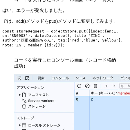
はい、エラーが発火しました。
では、add()メソッドをput()メソッドに変更してみます。
const storeRequest = objectStore.put({index:{en:1, 
sn:'SN0003'}, date:Date.now(), title:'ZINC', 
author:'頑張る亜鉛ちゃん', tag:['red','blue','yellow'], 
note:'Zn', member:{id:2}});
コードを実行したコンソール画面（レコード格納
成功）