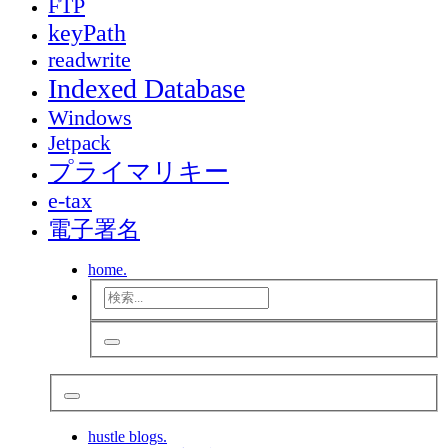
FTP
keyPath
readwrite
Indexed Database
Windows
Jetpack
プライマリキー
e-tax
電子署名
home.
hustle blogs.