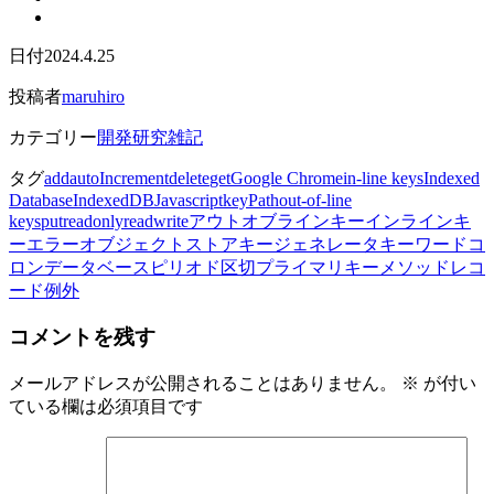
日付
2024.4.25
投稿者
maruhiro
カテゴリー
開発研究雑記
タグ
add
autoIncrement
delete
get
Google Chrome
in-line keys
Indexed
Database
IndexedDB
Javascript
keyPath
out-of-line
keys
put
readonly
readwrite
アウトオブラインキー
インラインキ
ー
エラー
オブジェクトストア
キージェネレータ
キーワード
コ
ロン
データベース
ピリオド区切
プライマリキー
メソッド
レコ
ード
例外
コメントを残す
メールアドレスが公開されることはありません。
※
が付い
ている欄は必須項目です