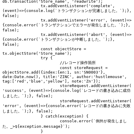
db.transaction('Store_name', 'readwrite');

		tx.addEventListener('complete', 
(event)=>{console.log(`トランザクションが完遂しました。`);}, 
false);

		tx.addEventListener('error', (event)=>
{console.error(`トランザクションでエラーが発生しました。`);}, 
false);

		tx.addEventListener('abort', (event)=>
{console.error(`トランザクションが中断しました。`);}, 
false);

		const objectStore = 
tx.objectStore('Store_name');

		try {

			//レコード操作箇所

			const storeRequest = 
objectStore.add({index:{en:1, sn:'SN0003'}, 
date:Date.now(), title:'ZINC', author:'hustlemouse', 
tag:['red','blue','yellow'], note:'Zn'});

			storeRequest.addEventListener(
'success', (event)=>{console.log(`レコードの書き込みに成功
しました。`);}, false);	

			storeRequest.addEventListener(
'error', (event)=>{console.error(`レコードの書き込みに失敗
しました。`);}, false);

		} catch(exception) {

			console.error(`例外が発生しまし
た。_>${exception.message}`);

		}
