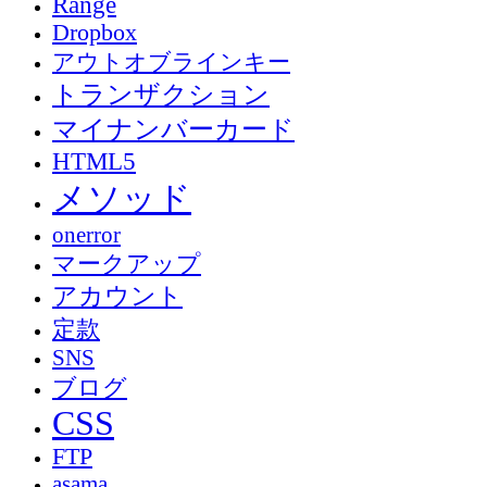
Range
Dropbox
アウトオブラインキー
トランザクション
マイナンバーカード
HTML5
メソッド
onerror
マークアップ
アカウント
定款
SNS
ブログ
CSS
FTP
asama