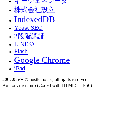
キージェネレータ
株式会社設立
IndexedDB
Yoast SEO
2段階認証
LINE@
Flash
Google Chrome
iPad
2007.9.5〜 © hustlemouse, all rights reserved.
Author : maruhiro (Coded with HTML5 + ES6)±