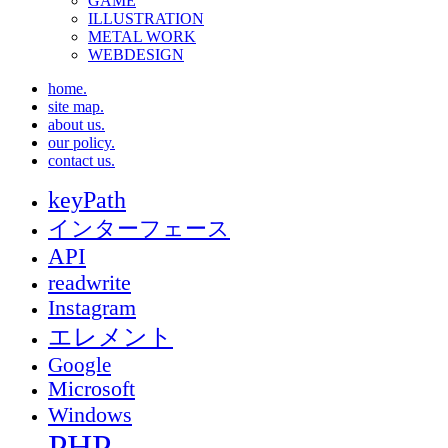
GAME
ILLUSTRATION
METAL WORK
WEBDESIGN
home.
site map.
about us.
our policy.
contact us.
keyPath
インターフェース
API
readwrite
Instagram
エレメント
Google
Microsoft
Windows
PHP