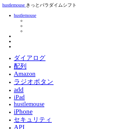
hustlemouse
きっとパラダイムシフト
hustlemouse
ダイアログ
配列
Amazon
ラジオボタン
add
iPad
hustlemouse
iPhone
セキュリティ
API