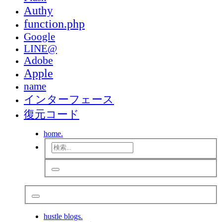
Authy
function.php
Google
LINE@
Adobe
Apple
name
インターフェース
復元コード
home.
hustle blogs.