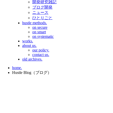
開発研究雑記
ブログ開発
ニュース
ひとりごと
hustle methods.
on secure
on smart
on systematic
works.
about us.
our policy.
contact us.
old archives.
home.
Hustle Blog（ブログ）