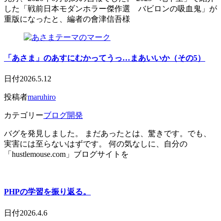
した「戦前日本モダンホラー傑作選 バビロンの吸血鬼」が
重版になったと、編者の會津信吾様
「あさま」のあすにむかってうっ…まあいいか（その5）
日付
2026.5.12
投稿者
maruhiro
カテゴリー
ブログ開発
バグを発見しました。 まだあったとは、驚きです。でも、
実害には至らないはずです。 何の気なしに、自分の
「hustlemouse.com」ブログサイトを
PHPの学習を振り返る。
日付
2026.4.6