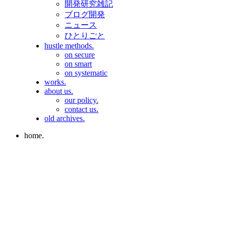
開発研究雑記
ブログ開発
ニュース
ひとりごと
hustle methods.
on secure
on smart
on systematic
works.
about us.
our policy.
contact us.
old archives.
home.