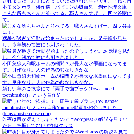
こんな所もちゃんと並べてる。職人さんすげー。四ツ谷駅に
て。
猛暑が過ぎて活動が始まったのでしょうか。足長蜂を見た
し、今年初めて蚊にも刺されました。
小田急線大和駅ホームの欄間？が長大な水墨画になってま
す。良作なり。人の作為のむなしきかな。
新しい年のご挨拶にて「両手で歯ブラシ(Tow-handed
toothbrushes)」という自作Y
昨夜は目が冴えてしまったので #Wordpress の解説を見てい
たら、把握してない #擬似クラス