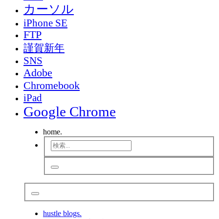
カーソル
iPhone SE
FTP
謹賀新年
SNS
Adobe
Chromebook
iPad
Google Chrome
home.
hustle blogs.