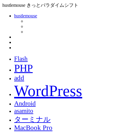
hustlemouse
きっとパラダイムシフト
hustlemouse
Flash
PHP
add
WordPress
Android
asamito
ターミナル
MacBook Pro