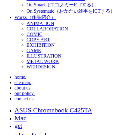
On Smart（エコノミーICTする）
On Systematic（おかたい雑事をICTする）
Works（作品紹介）
ANIMATION
COLLABORATION
COMIC
COPY ART
EXHIBITION
GAME
ILLUSTRATION
METAL WORK
WEBDESIGN
home.
site map.
about us.
our policy.
contact us.
ASUS Chromebook C425TA
Mac
get