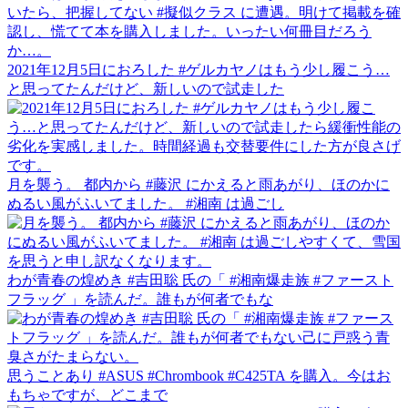
2021年12月5日におろした #ゲルカヤノはもう少し履こう…
と思ってたんだけど、新しいので試走した
月を襲う。 都内から #藤沢 にかえると雨あがり、ほのかに
ぬるい風がふいてました。 #湘南 は過ごし
わが青春の煌めき #吉田聡 氏の「 #湘南爆走族 #ファースト
フラッグ 」を読んだ。誰もが何者でもな
思うことあり #ASUS #Chrombook #C425TA を購入。今はお
もちゃですが、どこまで