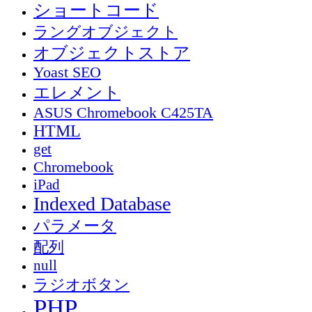
ショートコード
ラングオブジェクト
オブジェクトストア
Yoast SEO
エレメント
ASUS Chromebook C425TA
HTML
get
Chromebook
iPad
Indexed Database
パラメータ
配列
null
ラジオボタン
PHP