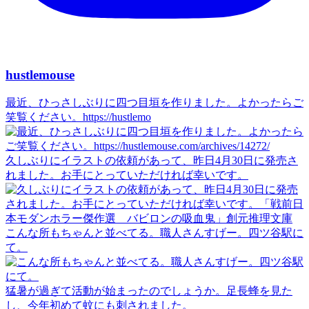
hustlemouse
最近、ひっさしぶりに四つ目垣を作りました。よかったらご
笑覧ください。https://hustlemo
久しぶりにイラストの依頼があって、昨日4月30日に発売さ
れました。お手にとっていただければ幸いです。
こんな所もちゃんと並べてる。職人さんすげー。四ツ谷駅に
て。
猛暑が過ぎて活動が始まったのでしょうか。足長蜂を見た
し、今年初めて蚊にも刺されました。