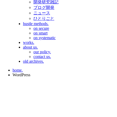
開発研究雑記
ブログ開発
ニュース
ひとりごと
hustle methods.
on secure
on smart
on systematic
works.
about us.
our policy.
contact us.
old archives.
home.
WordPress