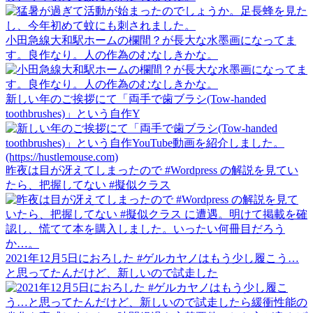
小田急線大和駅ホームの欄間？が長大な水墨画になってま
す。良作なり。人の作為のむなしきかな。
新しい年のご挨拶にて「両手で歯ブラシ(Tow-handed
toothbrushes)」という自作Y
昨夜は目が冴えてしまったので #Wordpress の解説を見てい
たら、把握してない #擬似クラス
2021年12月5日におろした #ゲルカヤノはもう少し履こう…
と思ってたんだけど、新しいので試走した