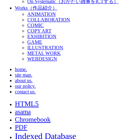
On Systematic（おかたい雑事をICTする）
Works（作品紹介）
ANIMATION
COLLABORATION
COMIC
COPY ART
EXHIBITION
GAME
ILLUSTRATION
METAL WORK
WEBDESIGN
home.
site map.
about us.
our policy.
contact us.
HTML5
asama
Chromebook
PDF
Indexed Database