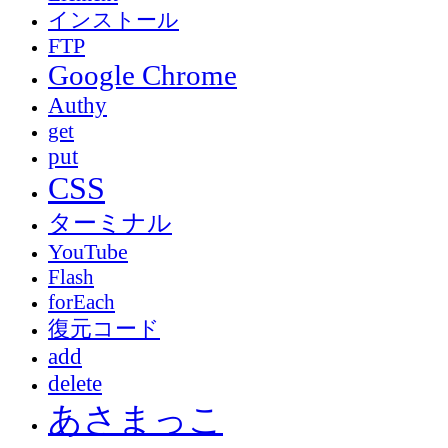
インストール
FTP
Google Chrome
Authy
get
put
CSS
ターミナル
YouTube
Flash
forEach
復元コード
add
delete
あさまっこ