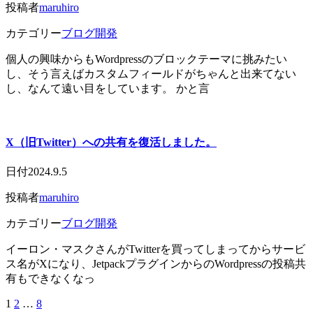
投稿者
maruhiro
カテゴリー
ブログ開発
個人の興味からもWordpressのブロックテーマに挑みたい
し、そう言えばカスタムフィールドがちゃんと出来てない
し、なんて遠い目をしています。 かと言
X（旧Twitter）への共有を復活しました。
日付
2024.9.5
投稿者
maruhiro
カテゴリー
ブログ開発
イーロン・マスクさんがTwitterを買ってしまってからサービ
ス名がXになり、JetpackプラグインからのWordpressの投稿共
有もできなくなっ
1
2
…
8