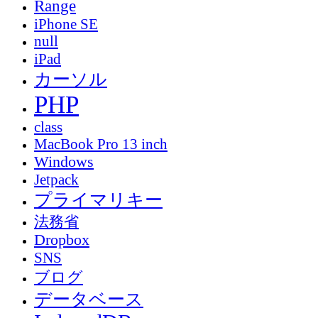
Range
iPhone SE
null
iPad
カーソル
PHP
class
MacBook Pro 13 inch
Windows
Jetpack
プライマリキー
法務省
Dropbox
SNS
ブログ
データベース