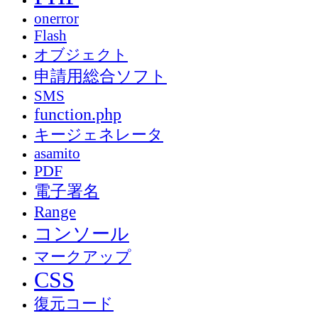
onerror
Flash
オブジェクト
申請用総合ソフト
SMS
function.php
キージェネレータ
asamito
PDF
電子署名
Range
コンソール
マークアップ
CSS
復元コード