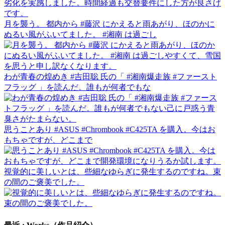
月を襲う。 都内から #藤沢 にかえると雨あがり、ほのかに
ぬるい風がふいてました。 #湘南 は過ごし
わが青春の煌めき #吉田聡 氏の「 #湘南爆走族 #ファースト
フラッグ 」を読んだ。誰もが何者でもな
思うことあり #ASUS #Chrombook #C425TA を購入。今はお
もちゃですが、どこまで
視覚的に美しいとは、些細なゆらぎに発生するのですね。束
の間のご褒美でした。