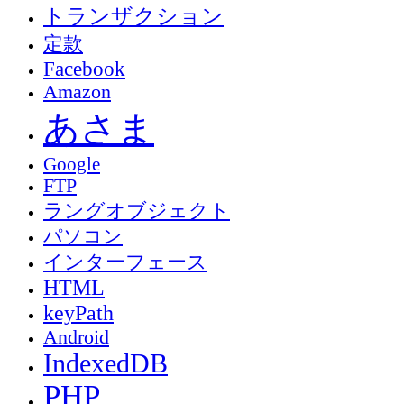
トランザクション
定款
Facebook
Amazon
あさま
Google
FTP
ラングオブジェクト
パソコン
インターフェース
HTML
keyPath
Android
IndexedDB
PHP