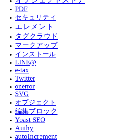
オブジェクトストア
PDF
セキュリティ
エレメント
タグクラウド
マークアップ
インストール
LINE@
e-tax
Twitter
onerror
SVG
オブジェクト
編集ブロック
Yoast SEO
Authy
autoIncrement