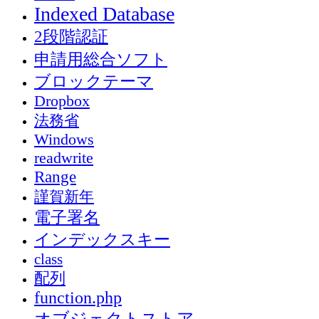
Indexed Database
2段階認証
申請用総合ソフト
ブロックテーマ
Dropbox
法務省
Windows
readwrite
Range
謹賀新年
電子署名
インデックスキー
class
配列
function.php