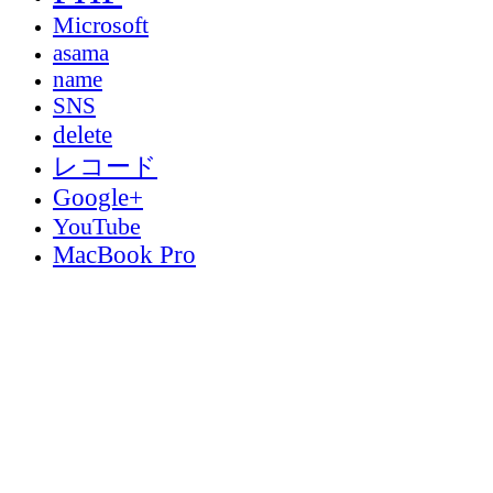
Microsoft
asama
name
SNS
delete
レコード
Google+
YouTube
MacBook Pro