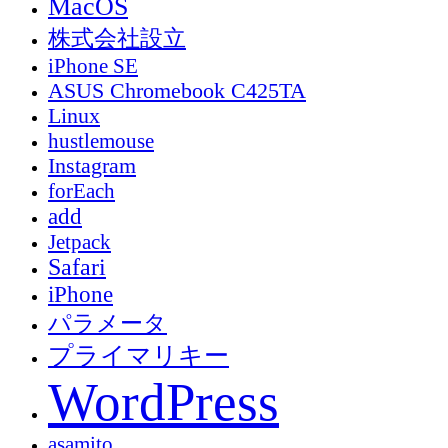
MacOS
株式会社設立
iPhone SE
ASUS Chromebook C425TA
Linux
hustlemouse
Instagram
forEach
add
Jetpack
Safari
iPhone
パラメータ
プライマリキー
WordPress
asamito