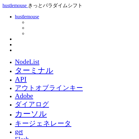
hustlemouse
きっとパラダイムシフト
hustlemouse
NodeList
ターミナル
API
アウトオブラインキー
Adobe
ダイアログ
カーソル
キージェネレータ
get