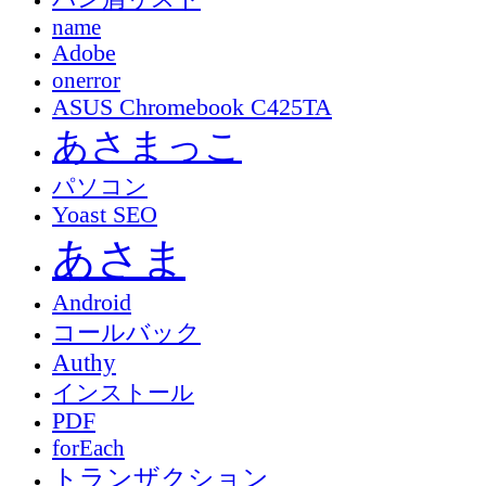
name
Adobe
onerror
ASUS Chromebook C425TA
あさまっこ
パソコン
Yoast SEO
あさま
Android
コールバック
Authy
インストール
PDF
forEach
トランザクション