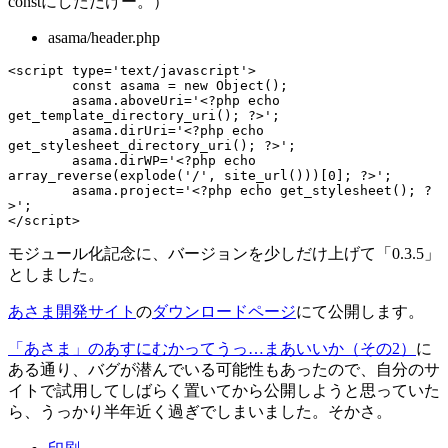
constにしただけー。）
asama/header.php
<script type='text/javascript'>

const
 asama = new Object();

	asama.aboveUri='<?php echo 
get_template_directory_uri(); ?>';

	asama.dirUri='<?php echo 
get_stylesheet_directory_uri(); ?>';

	asama.dirWP='<?php echo 
array_reverse(explode('/', site_url()))[0]; ?>';

	asama.project='<?php echo get_stylesheet(); ?
>';

</script>
モジュール化記念に、バージョンを少しだけ上げて「0.3.5」
としました。
あさま開発サイト
の
ダウンロードページ
にて公開します。
「あさま」のあすにむかってうっ…まあいいか（その2）
に
ある通り、バグが潜んでいる可能性もあったので、自分のサ
イトで試用してしばらく置いてから公開しようと思っていた
ら、うっかり半年近く過ぎでしまいました。そかさ。