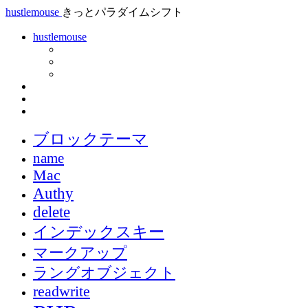
hustlemouse
きっとパラダイムシフト
hustlemouse
ブロックテーマ
name
Mac
Authy
delete
インデックスキー
マークアップ
ラングオブジェクト
readwrite