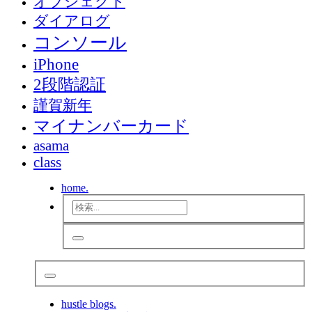
オブジェクト
ダイアログ
コンソール
iPhone
2段階認証
謹賀新年
マイナンバーカード
asama
class
home.
hustle blogs.