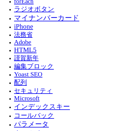
forEach
ラジオボタン
マイナンバーカード
iPhone
法務省
Adobe
HTML5
謹賀新年
編集ブロック
Yoast SEO
配列
セキュリティ
Microsoft
インデックスキー
コールバック
パラメータ