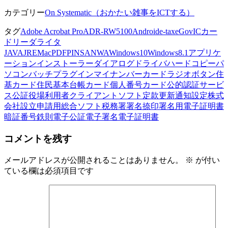
カテゴリー
On Systematic（おかたい雑事をICTする）
タグ
Adobe Acrobat Pro
ADR-RW5100
Android
e-tax
eGov
ICカー
ドリーダライタ
JAVA
JRE
Mac
PDF
PIN
SANWA
Windows10
Windows8.1
アプリケ
ーション
インストーラー
ダイアログ
ドライバ
ハードコピー
パ
ソコン
バッチ
プラグイン
マイナンバーカード
ラジオボタン
住
基カード
住民基本台帳カード
個人番号カード
公的認証サービ
ス
公証役場
利用者クライアントソフト
定款
更新通知設定
株式
会社設立
申請用総合ソフト
税務署
署名捺印
署名用電子証明書
暗証番号
鉄則
電子公証
電子署名
電子証明書
コメントを残す
メールアドレスが公開されることはありません。
※
が付い
ている欄は必須項目です