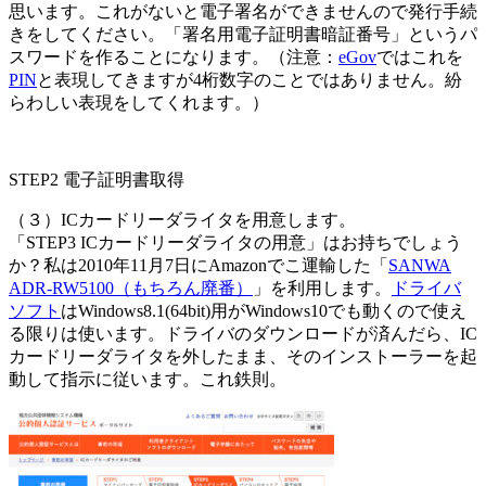
思います。これがないと電子署名ができませんので発行手続
きをしてください。「署名用電子証明書暗証番号」というパ
スワードを作ることになります。（注意：
eGov
ではこれを
PIN
と表現してきますが4桁数字のことではありません。紛
らわしい表現をしてくれます。）
STEP2 電子証明書取得
（３）ICカードリーダライタを用意します。
「STEP3 ICカードリーダライタの用意」はお持ちでしょう
か？私は2010年11月7日にAmazonでこ運輸した「
SANWA
ADR-RW5100（もちろん廃番）
」を利用します。
ドライバ
ソフト
はWindows8.1(64bit)用がWindows10でも動くので使え
る限りは使います。ドライバのダウンロードが済んだら、IC
カードリーダライタを外したまま、そのインストーラーを起
動して指示に従います。これ鉄則。