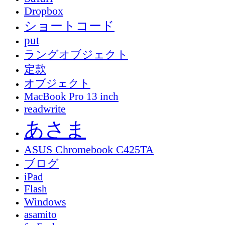
Dropbox
ショートコード
put
ラングオブジェクト
定款
オブジェクト
MacBook Pro 13 inch
readwrite
あさま
ASUS Chromebook C425TA
ブログ
iPad
Flash
Windows
asamito