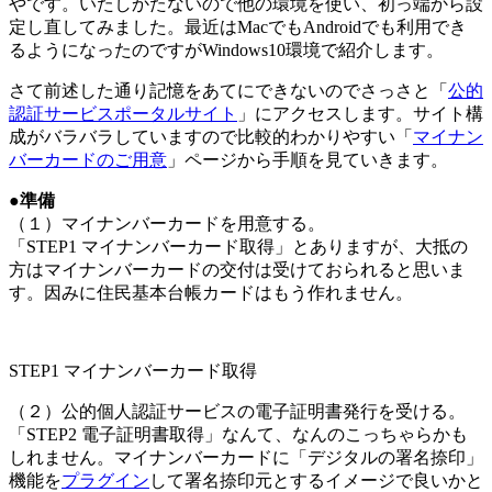
やです。いたしかたないので他の環境を使い、初っ端から設
定し直してみました。最近はMacでもAndroidでも利用でき
るようになったのですがWindows10環境で紹介します。
さて前述した通り記憶をあてにできないのでさっさと「
公的
認証サービスポータルサイト
」にアクセスします。サイト構
成がバラバラしていますので比較的わかりやすい「
マイナン
バーカードのご用意
」ページから手順を見ていきます。
●準備
（１）マイナンバーカードを用意する。
「STEP1 マイナンバーカード取得」とありますが、大抵の
方はマイナンバーカードの交付は受けておられると思いま
す。因みに住民基本台帳カードはもう作れません。
STEP1 マイナンバーカード取得
（２）公的個人認証サービスの電子証明書発行を受ける。
「STEP2 電子証明書取得」なんて、なんのこっちゃらかも
しれません。マイナンバーカードに「デジタルの署名捺印」
機能を
プラグイン
して署名捺印元とするイメージで良いかと