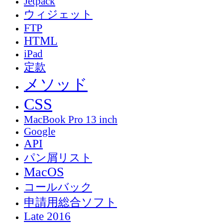
Jetpack
ウィジェット
FTP
HTML
iPad
定款
メソッド
CSS
MacBook Pro 13 inch
Google
API
パン屑リスト
MacOS
コールバック
申請用総合ソフト
Late 2016