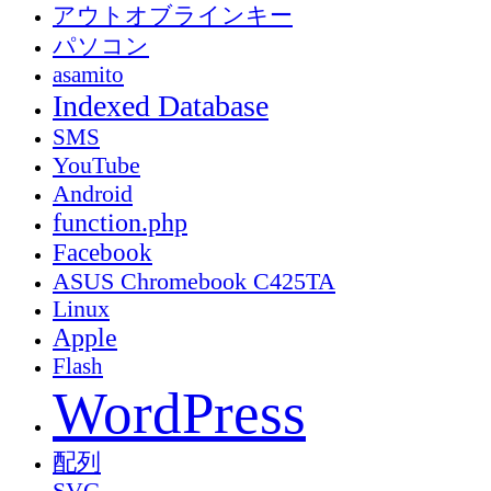
アウトオブラインキー
パソコン
asamito
Indexed Database
SMS
YouTube
Android
function.php
Facebook
ASUS Chromebook C425TA
Linux
Apple
Flash
WordPress
配列