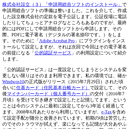
株式会社設立（３）「申請用総合ソフトのインストール」
で
申請用総合ソフトの準備は整いました。これを介して、作成
した設立株式会社の定款を電子公証します。公証役場に電話
したりしてちょっとアナログなところもあるのですが、最終
的にはPDFにして申請用総合ソフトから申請します。その
際、PDFに電子署名（デジタルの署名捺印です。）をしま
す。そのために「
Adobe Acrobat Pro
」にプラグインをインス
トールして設定しますが、それは次回で今回はその電子署名
の前提になる「
公的認証サービス
」の利用設定について紹介
します。
「公的認証サービス」は一度設定してしまうとシステムを変
更しない限りはそのまま利用できます。私の環境では、確か
Windwos10
の正式版がリリース（2015年7月29日）された頃
合いに
住基カード（住民基本台帳カード）
で設定して、その
後
マイナンバーカード（個人番号カード）
の交付（2016年7
月頃）を受けて引き継ぎで設定したと記憶してます。という
ことは今のシステムに最初に設定してから3年近く経過して
ます。2008年6月あたりから利用していますが、
e-Tax
を含め
て設定手配が随分と改善されています。初期の頃は苦労した
のでそのトラウマが拭えず、楽になっても記憶が大分あやふ