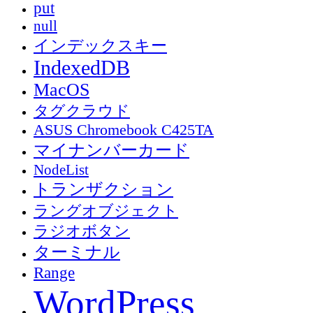
put
null
インデックスキー
IndexedDB
MacOS
タグクラウド
ASUS Chromebook C425TA
マイナンバーカード
NodeList
トランザクション
ラングオブジェクト
ラジオボタン
ターミナル
Range
WordPress