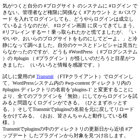
気がつくと自分の #ブログサイト のシステムに #ログイン で
きない。管理者など権限に関係なく #アカウント と #パスワ
ード を入れてログインしても、どうやらログインは成立し
ているようなのだが、 #ログイン画面 に戻ってきてしまう。
#リフレイン するー！乗っ取られたかと慌てましたが、「い
やいや、おいらのブログサイトをものにしてどーよ。」と冷
静になって調べました。自分のケースとドンピシャは見当た
らなかったのですが、どうも #WordPress （ #ブログシステム
）の #plugin （ #プラグイン ）が怪しいのだろうと目星がつ
きました。（いろいろと情報を感謝です。）
試しに愛用の#
Transmit
（FTPクライアント）でログインし
て、WordPressシステム内の #wp-content ディレクトリ内の
#plugins ディレクトリの名前を’plugins-1′ と変更することに
より、全てのプラグインを「無効」にしてからログインを試
みると問題なくログインができる。（ひとまずホッとす
る。）そしてTransmitでpluginsの名前を元に戻してリロード
をかけてみる。（おお、皆さんちゃんと動作している模
様。）
Transmitでpluginsの中のディレクトリの更新日から近頃 #ア
ップデート したプラグインから対象を見つけ出します。