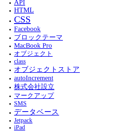
API
HTML
CSS
Facebook
ブロックテーマ
MacBook Pro
オブジェクト
class
オブジェクトストア
autoIncrement
株式会社設立
マークアップ
SMS
データベース
Jetpack
iPad