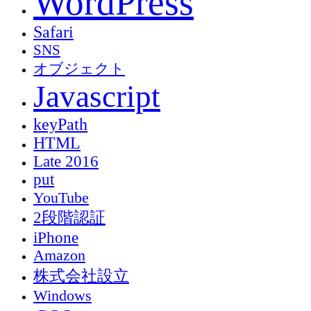
WordPress
Safari
SNS
オブジェクト
Javascript
keyPath
HTML
Late 2016
put
YouTube
2段階認証
iPhone
Amazon
株式会社設立
Windows