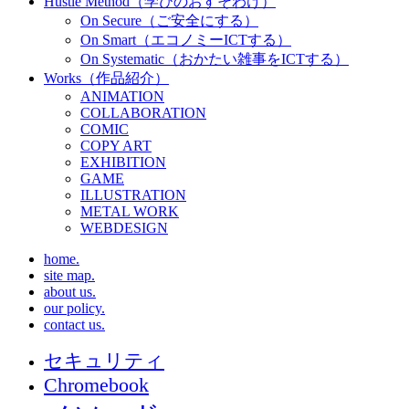
Hustle Method（学びのおすそわけ）
On Secure（ご安全にする）
On Smart（エコノミーICTする）
On Systematic（おかたい雑事をICTする）
Works（作品紹介）
ANIMATION
COLLABORATION
COMIC
COPY ART
EXHIBITION
GAME
ILLUSTRATION
METAL WORK
WEBDESIGN
home.
site map.
about us.
our policy.
contact us.
セキュリティ
Chromebook