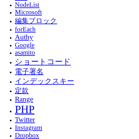
NodeList
Microsoft
編集ブロック
forEach
Authy
Google
asamito
ショートコード
電子署名
インデックスキー
定款
Range
PHP
Twitter
Instagram
Dropbox