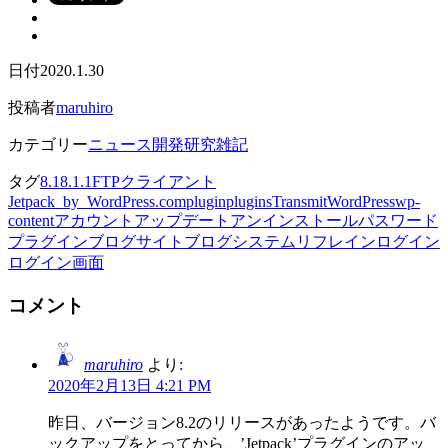
日付
2020.1.30
投稿者
maruhiro
カテゴリー
ニュース
開発研究雑記
タグ
8.1
8.1.1
FTPクライアント
Jetpack_by_WordPress.com
plugin
plugins
Transmit
WordPress
wp-
content
アカウント
アップデート
アンインストール
パスワード
プラグイン
ブログサイト
ブログシステム
リフレイン
ログイン
ログイン画面
コメント
maruhiro
より:
2020年2月13日 4:21 PM
昨日、バージョン8.2のリリースがあったようです。バ
ックアップをとってから、’Jetpack’プラグインのアッ