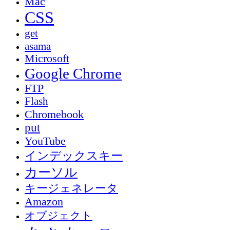
Mac
CSS
get
asama
Microsoft
Google Chrome
FTP
Flash
Chromebook
put
YouTube
インデックスキー
カーソル
キージェネレータ
Amazon
オブジェクト