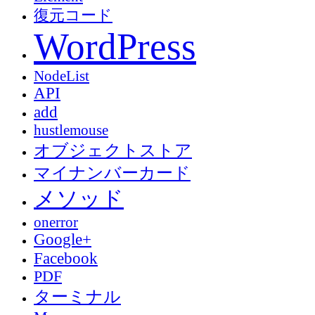
復元コード
WordPress
NodeList
API
add
hustlemouse
オブジェクトストア
マイナンバーカード
メソッド
onerror
Google+
Facebook
PDF
ターミナル