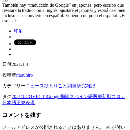
También hay “traducción de Google” en japonés, pero escribo que
revisaré la traducción al inglés, ajustaré el japonés y estará casi bien
incluso si se convierte en español. Entiendo un poco el español. ¿Es
eso así?
印刷
日付
2021.1.3
投稿者
maruhiro
カテゴリー
ニュース
ひとりごと
開発研究雑記
タグ
2021年
COVID-19
Google翻訳
スペイン語
医療
新型コロナ
日本語
正規表現
コメントを残す
メールアドレスが公開されることはありません。
※
が付い