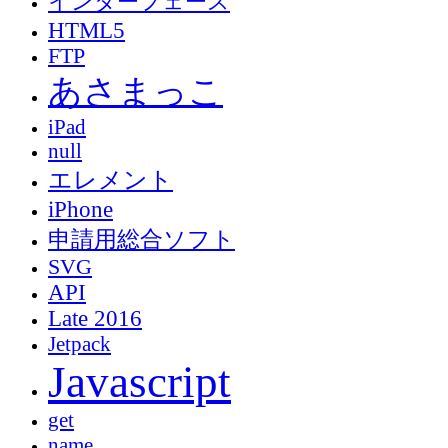
インターフェース
HTML5
FTP
あさまっこ
iPad
null
エレメント
iPhone
申請用総合ソフト
SVG
API
Late 2016
Jetpack
Javascript
get
name