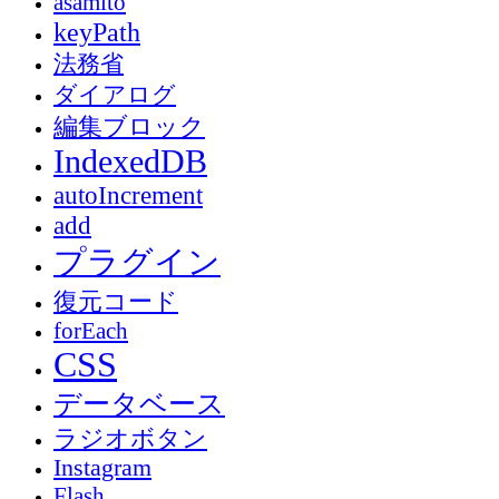
asamito
keyPath
法務省
ダイアログ
編集ブロック
IndexedDB
autoIncrement
add
プラグイン
復元コード
forEach
CSS
データベース
ラジオボタン
Instagram
Flash