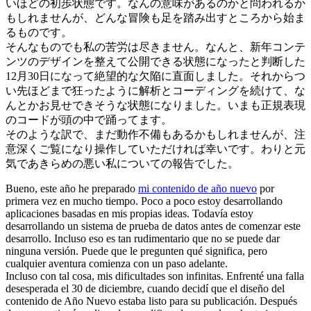
いほどの初歩状態です。なんの意味があるのかと問われるか
もしれませんが、どんな冒険も足を踏み出すところから始ま
るものです。
そんなものでも私の苦労は尽きません。なんと、新年コンテ
ンツのデザインを整えて公開できる状態になったと判断した
12月30日になって絶望的な欠陥に直面しました。それからつ
い先ほどまで狂ったように解析とコーディングを続けて、な
んとかお見せできそうな状態になりました。いまも正規表現
のコードが頭の中で踊ってます。
そのような訳で、まだ動作不備もあるかもしれませんが、注
意深くご覧になり操作していただければ幸いです。わりと元
気であきらめの悪い私についての報告でした。
Bueno, este año he preparado
mi contenido de año nuevo
por
primera vez en mucho tiempo. Poco a poco estoy desarrollando
aplicaciones basadas en mis propias ideas. Todavía estoy
desarrollando un sistema de prueba de datos antes de comenzar este
desarrollo. Incluso eso es tan rudimentario que no se puede dar
ninguna versión. Puede que le pregunten qué significa, pero
cualquier aventura comienza con un paso adelante.
Incluso con tal cosa, mis dificultades son infinitas. Enfrenté una falla
desesperada el 30 de diciembre, cuando decidí que el diseño del
contenido de Año Nuevo estaba listo para su publicación. Después