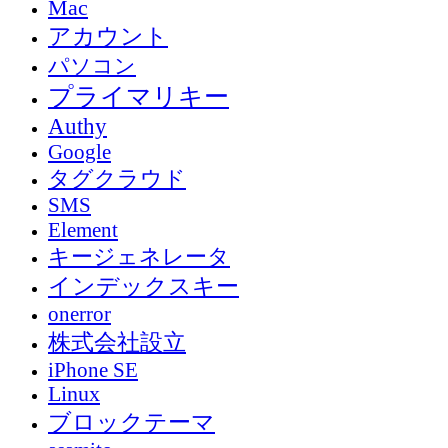
Mac
アカウント
パソコン
プライマリキー
Authy
Google
タグクラウド
SMS
Element
キージェネレータ
インデックスキー
onerror
株式会社設立
iPhone SE
Linux
ブロックテーマ