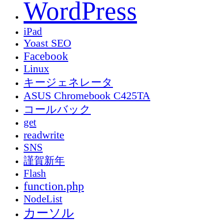
WordPress
iPad
Yoast SEO
Facebook
Linux
キージェネレータ
ASUS Chromebook C425TA
コールバック
get
readwrite
SNS
謹賀新年
Flash
function.php
NodeList
カーソル