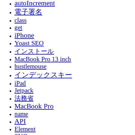
autoIncrement
電子署名
class
get
iPhone
Yoast SEO
インストール
MacBook Pro 13 inch
hustlemouse
インデックスキー
iPad
Jetpack
法務省
MacBook Pro
name
API
Element