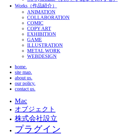
Works（作品紹介）
ANIMATION
COLLABORATION
COMIC
COPY ART
EXHIBITION
GAME
ILLUSTRATION
METAL WORK
WEBDESIGN
home.
site map.
about us.
our policy.
contact us.
Mac
オブジェクト
株式会社設立
プラグイン