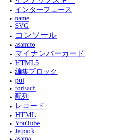
インデックスキー
インターフェース
name
SVG
コンソール
asamito
マイナンバーカード
HTML5
編集ブロック
put
forEach
配列
レコード
HTML
YouTube
Jetpack
asama