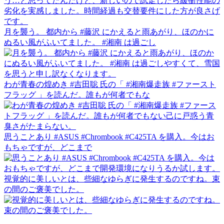
月を襲う。 都内から #藤沢 にかえると雨あがり、ほのかに
ぬるい風がふいてました。 #湘南 は過ごし
わが青春の煌めき #吉田聡 氏の「 #湘南爆走族 #ファースト
フラッグ 」を読んだ。誰もが何者でもな
思うことあり #ASUS #Chrombook #C425TA を購入。今はお
もちゃですが、どこまで
視覚的に美しいとは、些細なゆらぎに発生するのですね。束
の間のご褒美でした。