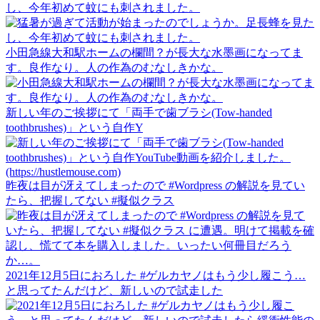
し、今年初めて蚊にも刺されました。
小田急線大和駅ホームの欄間？が長大な水墨画になってま
す。良作なり。人の作為のむなしきかな。
新しい年のご挨拶にて「両手で歯ブラシ(Tow-handed
toothbrushes)」という自作Y
昨夜は目が冴えてしまったので #Wordpress の解説を見てい
たら、把握してない #擬似クラス
2021年12月5日におろした #ゲルカヤノはもう少し履こう…
と思ってたんだけど、新しいので試走した