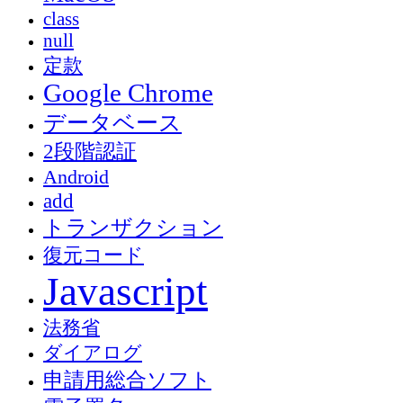
class
null
定款
Google Chrome
データベース
2段階認証
Android
add
トランザクション
復元コード
Javascript
法務省
ダイアログ
申請用総合ソフト