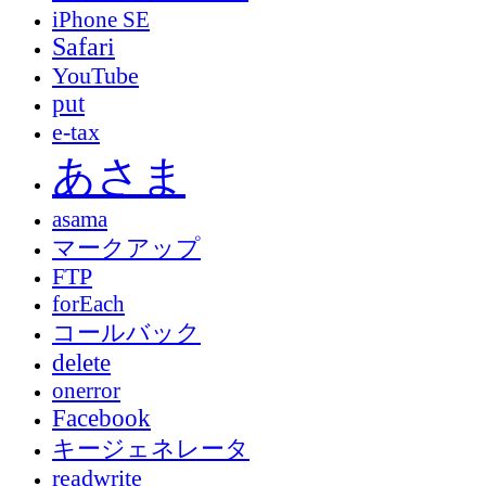
iPhone SE
Safari
YouTube
put
e-tax
あさま
asama
マークアップ
FTP
forEach
コールバック
delete
onerror
Facebook
キージェネレータ
readwrite