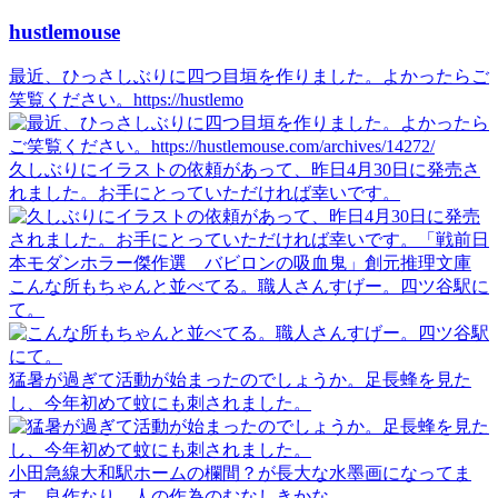
hustlemouse
最近、ひっさしぶりに四つ目垣を作りました。よかったらご
笑覧ください。https://hustlemo
久しぶりにイラストの依頼があって、昨日4月30日に発売さ
れました。お手にとっていただければ幸いです。
こんな所もちゃんと並べてる。職人さんすげー。四ツ谷駅に
て。
猛暑が過ぎて活動が始まったのでしょうか。足長蜂を見た
し、今年初めて蚊にも刺されました。
小田急線大和駅ホームの欄間？が長大な水墨画になってま
す。良作なり。人の作為のむなしきかな。