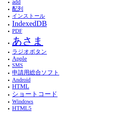
add
配列
インストール
IndexedDB
PDF
あさま
ラジオボタン
Apple
SMS
申請用総合ソフト
Android
HTML
ショートコード
Windows
HTML5