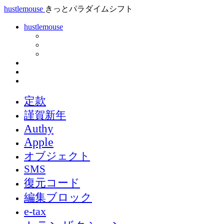
hustlemouse
きっとパラダイムシフト
hustlemouse
定款
謹賀新年
Authy
Apple
オブジェクト
SMS
復元コード
編集ブロック
e-tax