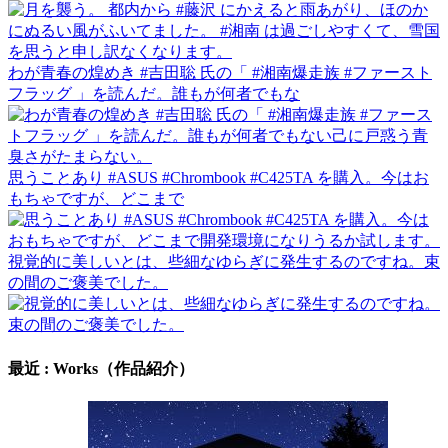
わが青春の煌めき #吉田聡 氏の「 #湘南爆走族 #ファースト
フラッグ 」を読んだ。誰もが何者でもな
思うことあり #ASUS #Chrombook #C425TA を購入。今はお
もちゃですが、どこまで
視覚的に美しいとは、些細なゆらぎに発生するのですね。束
の間のご褒美でした。
最近 : Works（作品紹介）