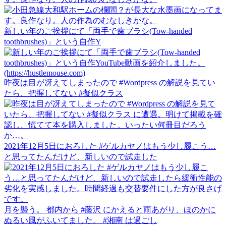
新しい年のご挨拶にて「両手で歯ブラシ(Tow-handed
toothbrushes)」という自作Y
昨夜は目が冴えてしまったので #Wordpress の解説を見てい
たら、把握してない #擬似クラス
2021年12月5日におろした #ゲルカヤノはもう少し履こう…
と思ってたんだけど、新しいので試走した
月を襲う。 都内から #藤沢 にかえると雨あがり、ほのかに
ぬるい風がふいてました。 #湘南 は過ごし