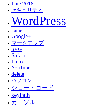
Late 2016
セキュリティ
WordPress
name
Google+
マークアップ
SVG
Safari
Linux
YouTube
delete
パソコン
ショートコード
keyPath
カーソル