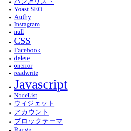
パン屑リスト
Yoast SEO
Authy
Instagram
null
CSS
Facebook
delete
onerror
readwrite
Javascript
NodeList
ウィジェット
アカウント
ブロックテーマ
Range