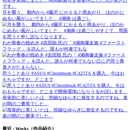
月を襲う。 都内から #藤沢 にかえると雨あがり、ほのかに
ぬるい風がふいてました。 #湘南 は過ごし
わが青春の煌めき #吉田聡 氏の「 #湘南爆走族 #ファースト
フラッグ 」を読んだ。誰もが何者でもな
思うことあり #ASUS #Chrombook #C425TA を購入。今はお
もちゃですが、どこまで
視覚的に美しいとは、些細なゆらぎに発生するのですね。束
の間のご褒美でした。
最近 : Works（作品紹介）