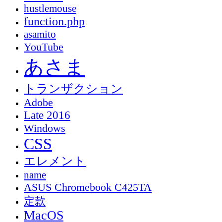
hustlemouse
function.php
asamito
YouTube
あさま
トランザクション
Adobe
Late 2016
Windows
CSS
エレメント
name
ASUS Chromebook C425TA
定款
MacOS