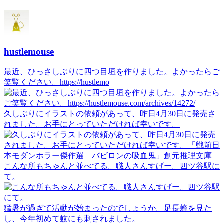
hustlemouse
最近、ひっさしぶりに四つ目垣を作りました。よかったらご
笑覧ください。https://hustlemo
久しぶりにイラストの依頼があって、昨日4月30日に発売さ
れました。お手にとっていただければ幸いです。
こんな所もちゃんと並べてる。職人さんすげー。四ツ谷駅に
て。
猛暑が過ぎて活動が始まったのでしょうか。足長蜂を見た
し、今年初めて蚊にも刺されました。