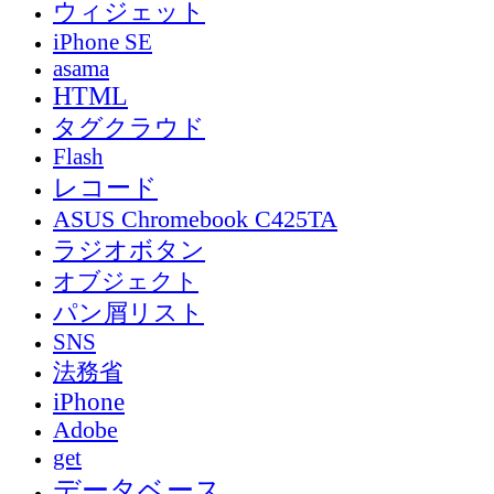
ウィジェット
iPhone SE
asama
HTML
タグクラウド
Flash
レコード
ASUS Chromebook C425TA
ラジオボタン
オブジェクト
パン屑リスト
SNS
法務省
iPhone
Adobe
get
データベース