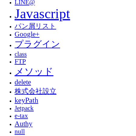
LINE@
Javascript
パン屑リスト
Google+
プラグイン
class
FTP
メソッド
delete
株式会社設立
keyPath
Jetpack
e-tax
Authy
null