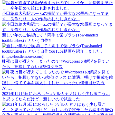
小田急線大和駅ホームの欄間？が長大な水墨画になってま
す。良作なり。人の作為のむなしきかな。
新しい年のご挨拶にて「両手で歯ブラシ(Tow-handed
toothbrushes)」という自作Y
昨夜は目が冴えてしまったので #Wordpress の解説を見てい
たら、把握してない #擬似クラス
2021年12月5日におろした #ゲルカヤノはもう少し履こう…
と思ってたんだけど、新しいので試走した