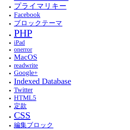
プライマリキー
Facebook
ブロックテーマ
PHP
iPad
onerror
MacOS
readwrite
Google+
Indexed Database
Twitter
HTML5
定款
CSS
編集ブロック