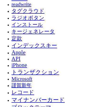
readwrite
タグクラウド
ラジオボタン
インストール
キージェネレータ
定款
インデックスキー
Apple
API
iPhone
トランザクション
Microsoft
謹賀新年
レコード
マイナンバーカード