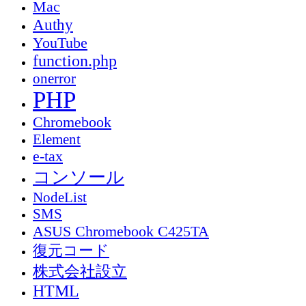
Mac
Authy
YouTube
function.php
onerror
PHP
Chromebook
Element
e-tax
コンソール
NodeList
SMS
ASUS Chromebook C425TA
復元コード
株式会社設立
HTML