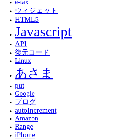
e-tax
ウィジェット
HTML5
Javascript
API
復元コード
Linux
あさま
put
Google
ブログ
autoIncrement
Amazon
Range
iPhone