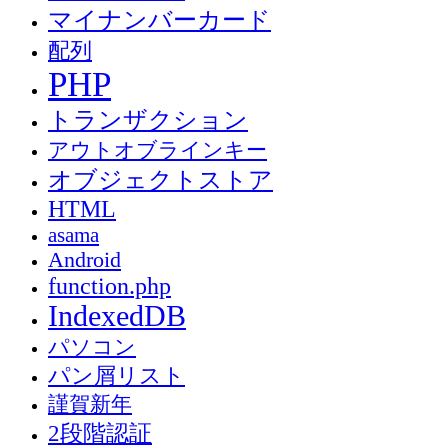
マイナンバーカード
配列
PHP
トランザクション
アウトオブラインキー
オブジェクトストア
HTML
asama
Android
function.php
IndexedDB
パソコン
パン屑リスト
謹賀新年
2段階認証