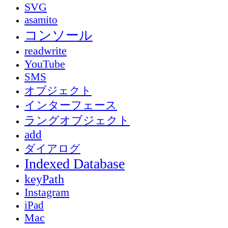
SVG
asamito
コンソール
readwrite
YouTube
SMS
オブジェクト
インターフェース
ラングオブジェクト
add
ダイアログ
Indexed Database
keyPath
Instagram
iPad
Mac