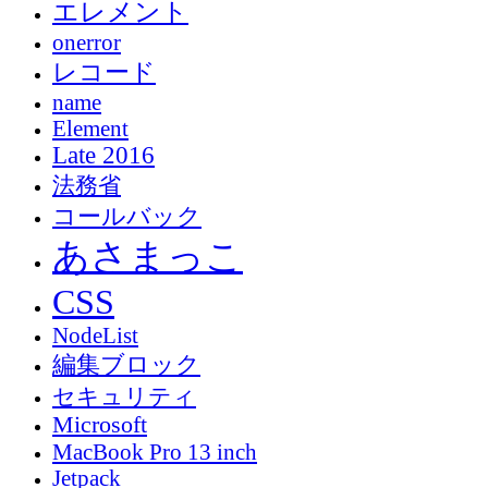
エレメント
onerror
レコード
name
Element
Late 2016
法務省
コールバック
あさまっこ
CSS
NodeList
編集ブロック
セキュリティ
Microsoft
MacBook Pro 13 inch
Jetpack