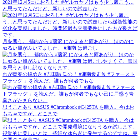
2021年12月5日におろした #ゲルカヤノはもう少し履こう…
と思ってたんだけど、新しいので試走した
月を襲う。 都内から #藤沢 にかえると雨あがり、ほのかに
ぬるい風がふいてました。 #湘南 は過ごし
わが青春の煌めき #吉田聡 氏の「 #湘南爆走族 #ファースト
フラッグ 」を読んだ。誰もが何者でもな
思うことあり #ASUS #Chrombook #C425TA を購入。今はお
もちゃですが、どこまで
視覚的に美しいとは、些細なゆらぎに発生するのですね。束
の間のご褒美でした。