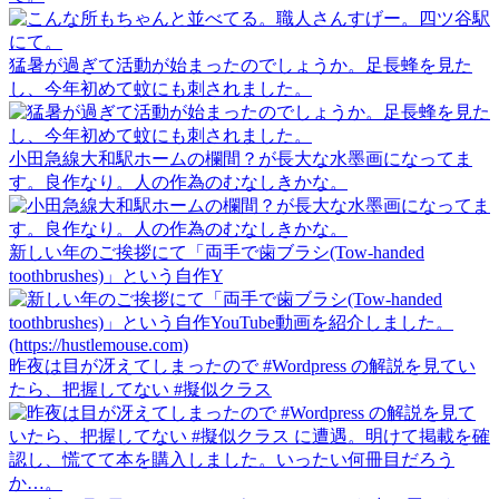
猛暑が過ぎて活動が始まったのでしょうか。足長蜂を見た
し、今年初めて蚊にも刺されました。
小田急線大和駅ホームの欄間？が長大な水墨画になってま
す。良作なり。人の作為のむなしきかな。
新しい年のご挨拶にて「両手で歯ブラシ(Tow-handed
toothbrushes)」という自作Y
昨夜は目が冴えてしまったので #Wordpress の解説を見てい
たら、把握してない #擬似クラス