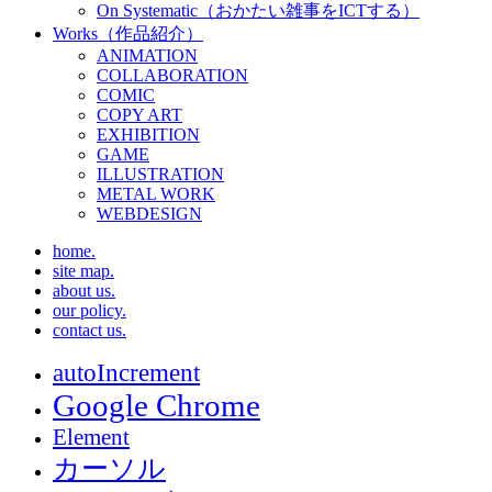
On Systematic（おかたい雑事をICTする）
Works（作品紹介）
ANIMATION
COLLABORATION
COMIC
COPY ART
EXHIBITION
GAME
ILLUSTRATION
METAL WORK
WEBDESIGN
home.
site map.
about us.
our policy.
contact us.
autoIncrement
Google Chrome
Element
カーソル