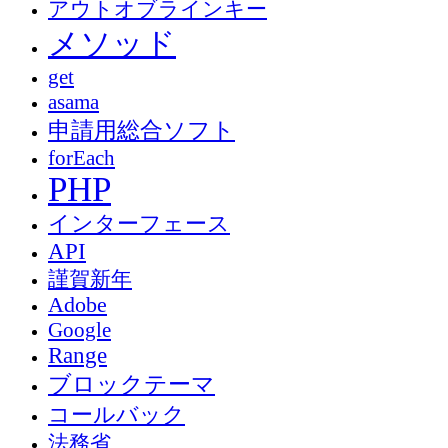
アウトオブラインキー
メソッド
get
asama
申請用総合ソフト
forEach
PHP
インターフェース
API
謹賀新年
Adobe
Google
Range
ブロックテーマ
コールバック
法務省