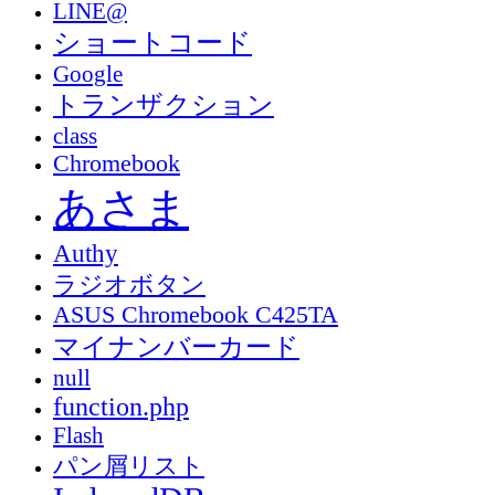
LINE@
ショートコード
Google
トランザクション
class
Chromebook
あさま
Authy
ラジオボタン
ASUS Chromebook C425TA
マイナンバーカード
null
function.php
Flash
パン屑リスト