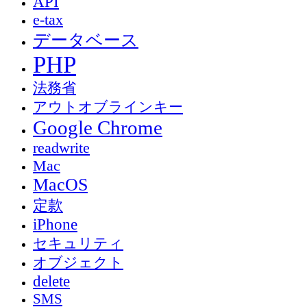
API
e-tax
データベース
PHP
法務省
アウトオブラインキー
Google Chrome
readwrite
Mac
MacOS
定款
iPhone
セキュリティ
オブジェクト
delete
SMS