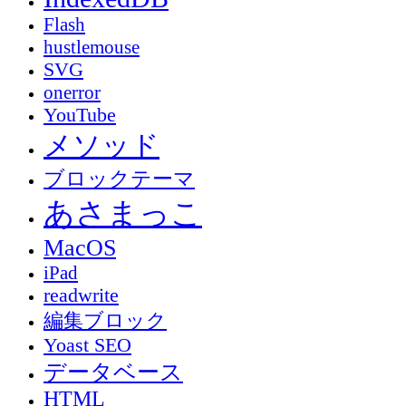
Flash
hustlemouse
SVG
onerror
YouTube
メソッド
ブロックテーマ
あさまっこ
MacOS
iPad
readwrite
編集ブロック
Yoast SEO
データベース
HTML