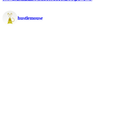
hustlemouse