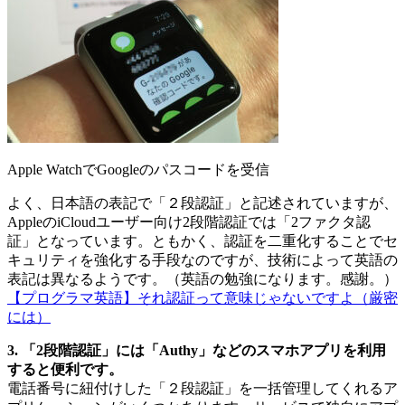
Apple WatchでGoogleのパスコードを受信
よく、日本語の表記で「２段認証」と記述されていますが、
AppleのiCloudユーザー向け2段階認証では「2ファクタ認
証」となっています。ともかく、認証を二重化することでセ
キュリティを強化する手段なのですが、技術によって英語の
表記は異なるようです。（英語の勉強になります。感謝。）
【プログラマ英語】それ認証って意味じゃないですよ（厳密
には）
3. 「2段階認証」には「Authy」などのスマホアプリを利用
すると便利です。
電話番号に紐付けした「２段認証」を一括管理してくれるア