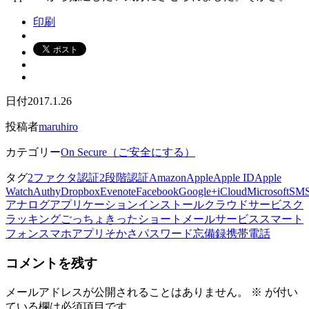
印刷
日付
2017.1.26
投稿者
maruhiro
カテゴリー
On Secure（ご安全にする）
タグ
2ファクタ認証
2段階認証
Amazon
Apple
Apple ID
Apple
Watch
Authy
Dropbox
Evenote
Facebook
Google+
iCloud
Microsoft
SM
アナログ
アプリケーション
インストール
クラウドサービス
ク
ラッキング
ごっちょきった
ショートメールサービス
スマート
フォン
スマホアプリ
そかさ
パスワード
忘備録
携帯電話
コメントを残す
メールアドレスが公開されることはありません。
※
が付い
ている欄は必須項目です