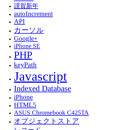
謹賀新年
autoIncrement
API
カーソル
Google+
iPhone SE
PHP
keyPath
Javascript
Indexed Database
iPhone
HTML5
ASUS Chromebook C425TA
オブジェクトストア
レコード