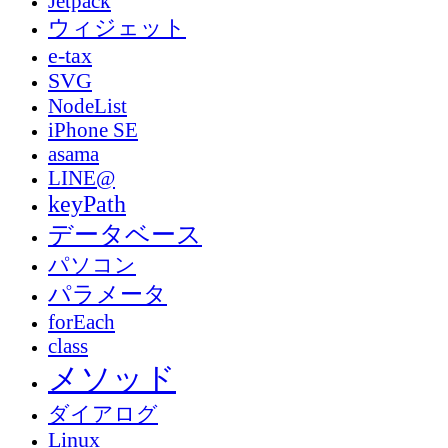
Jetpack
ウィジェット
e-tax
SVG
NodeList
iPhone SE
asama
LINE@
keyPath
データベース
パソコン
パラメータ
forEach
class
メソッド
ダイアログ
Linux