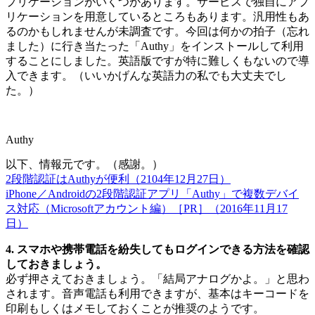
プリケーションがいくつかあります。サービスで独自にアプ
リケーションを用意しているところもあります。汎用性もあ
るのかもしれませんが未調査です。今回は何かの拍子（忘れ
ました）に行き当たった「Authy」をインストールして利用
することにしました。英語版ですが特に難しくもないので導
入できます。（いいかげんな英語力の私でも大丈夫でし
た。）
Authy
以下、情報元です。（感謝。）
2段階認証はAuthyが便利（2104年12月27日）
iPhone／Androidの2段階認証アプリ「Authy」で複数デバイ
ス対応（Microsoftアカウント編）［PR］（2016年11月17
日）
4. スマホや携帯電話を紛失してもログインできる方法を確認
しておきましょう。
必ず押さえておきましょう。「結局アナログかよ。」と思わ
されます。音声電話も利用できますが、基本はキーコードを
印刷もしくはメモしておくことが推奨のようです。