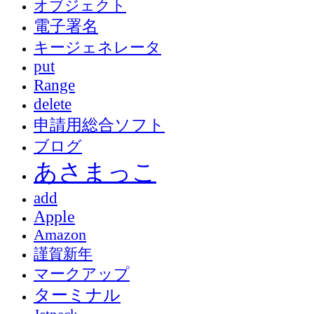
オブジェクト
電子署名
キージェネレータ
put
Range
delete
申請用総合ソフト
ブログ
あさまっこ
add
Apple
Amazon
謹賀新年
マークアップ
ターミナル