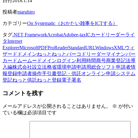
日付
2018.1.14
投稿者
maruhiro
カテゴリー
On Systematic（おかたい雑事をICTする）
タグ
.NET Framework
Acrobat
Adobe
e-tax
ICカードリーダーライ
タ
Internet
Explorer
Microsoft
PDF
Pro
Reader
Standard
URL
Windows
XML
ウィ
ザード
ドメイン
ねっとねっと
バーコドリーダー
マイナンバー
カード
ムームードメイン
ログイン
利用時間
商号
商業登記法
導
入編
株式会社設立
法務省
環境
申請
申請用総合ソフト
申請者情
報登録
申請者操作手引書
登記・供託オンライン申請システム
登記ねっと供託ねっと
登録
電子署名
コメントを残す
メールアドレスが公開されることはありません。
※
が付い
ている欄は必須項目です