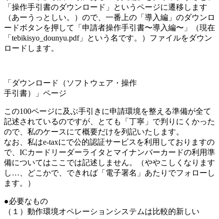
「操作手引書のダウンロード」というページに遷移します
（あーうっとしい。）ので、一番上の「導入編」のダウンロ
ードボタンを押して「申請者操作手引書〜導入編〜」（現在
「tebikisyo_dounyu.pdf」という名です。）ファイルをダウン
ロードします。
「ダウンロード（ソフトウェア・操作
手引書）」ページ
この100ページに及ぶ手引きに申請環境を整える準備が全て
記述されているのですが、とても「丁寧」で判りにくかった
ので、私のケースにて概要だけを列記いたします。
なお、私はe-taxにで公的認証サービスを利用しておりますの
で、ICカードリーダーライタとマイナンバーカードの利用準
備についてはここでは記述しません。（ややこしくなります
し…、どこかで、できれば「電子署名」あたりでフォローし
ます。）
●必要なもの
（１）動作環境オペレーションシステムは比較的新しい