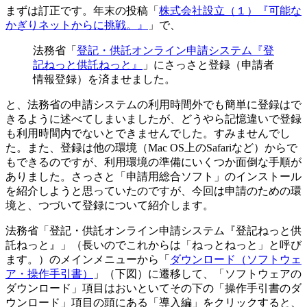
まずは訂正です。年末の投稿「
株式会社設立（１）『可能な
かぎりネットからに挑戦。』
」で、
法務省「
登記・供託オンライン申請システム『登
記ねっと供託ねっと』
」にさっさと登録（申請者
情報登録）を済ませました。
と、法務省の申請システムの利用時間外でも簡単に登録はで
きるように述べてしまいましたが、どうやら記憶違いで登録
も利用時間内でないとできませんでした。すみませんでし
た。また、登録は他の環境（Mac OS上のSafariなど）からで
もできるのですが、利用環境の準備にいくつか面倒な手順が
ありました。さっさと「申請用総合ソフト」のインストール
を紹介しようと思っていたのですが、今回は申請のための環
境と、つづいて登録について紹介します。
法務省「登記・供託オンライン申請システム『登記ねっと供
託ねっと』」（長いのでこれからは「ねっとねっと」と呼び
ます。）のメインメニューから「
ダウンロード（ソフトウェ
ア・操作手引書）
」（下図）に遷移して、「ソフトウェアの
ダウンロード」項目はおいといてその下の「操作手引書のダ
ウンロード」項目の頭にある「導入編」をクリックすると、