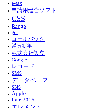
e-tax
申請用総合ソフト
CSS
Range
get
コールバック
謹賀新年
株式会社設立
Google
レコード
SMS
データベース
SNS
Apple
Late 2016
エレメント