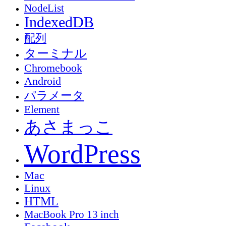
NodeList
IndexedDB
配列
ターミナル
Chromebook
Android
パラメータ
Element
あさまっこ
WordPress
Mac
Linux
HTML
MacBook Pro 13 inch