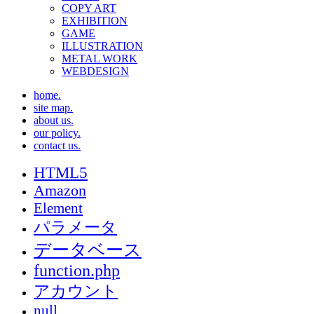
COPY ART
EXHIBITION
GAME
ILLUSTRATION
METAL WORK
WEBDESIGN
home.
site map.
about us.
our policy.
contact us.
HTML5
Amazon
Element
パラメータ
データベース
function.php
アカウント
null