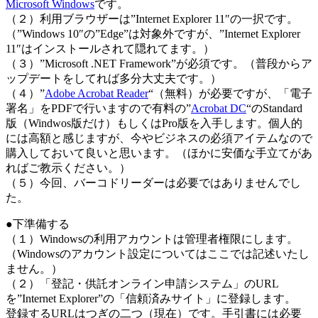
Microsoft Windows
です。
（２）利用ブラウザーは”Internet Explorer 11″の一択です。
（”Windows 10″の”Edge”は対象外ですが、”Internet Explorer
11″はインストールされて隠れてます。）
（３）”Microsoft .NET Framework”が必須です。（普段からア
ップデートをしてれば多分大丈夫です。）
（４）”
Adobe Acrobat Reader
“（無料）が必要ですが、「電子
署名」をPDFで行いますので有料の”
Acrobat DC
“のStandard
版（Windwos版だけ）もしくはPro版を入手します。個人的
には高額と感じますが、今やビジネスの必須アイテムなので
購入しておいて良いと思います。（ほかに安価な手立てがあ
ればご教示ください。）
（５）今回、バーコドリーダーは必要ではありませんでし
た。
●下準備する
（１）Windowsの利用アカウントは管理者権限にします。
（Windowsのアカウント設定についてはここでは記述いたし
ません。）
（２）「登記・供託オンライン申請システム」のURL
を”Internet Explorer”の「信頼済みサイト」に登録します。
登録するURLはつぎの二つ（現在）です。手引書には必要