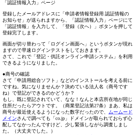
「認証情報入力」ページ
登録したメールアドレスに「申請者情報登録用 認証情報の
お知らせ」が送られますから、「認証情報入力」ページにて
「認証情報」を入力して、「登録（次へ）」ボタンを押して
登録完了します。
画面が切り替わって「ログイン画面へ」というボタンが現れ
ますので早速ログインテストをしておきます。
さて、これで「登記・供託オンライン申請システム」を利用
できるようになりました。
●商号の確認
さて「申請用総合ソフト」などのインストールを考える前に
ですね。気になりませんか？決めている法人名（商号です
ね）で登記ができるのかどうか？
もし、既に登記されていて、なな！なんと本店所在地が同じ
住所だったらアウトです。（商業登記法第27条）まあ、私は
商号が最近使えるようになった数字だったので、
ムームード
メイン
さんで調べても「co.jp」ドメインが取られておらず心
配してなかったんですけど、少し緊張しながら調査しまし
た。（大丈夫でした。）