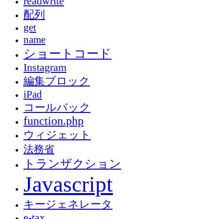
readwrite
配列
get
name
ショートコード
Instagram
編集ブロック
iPad
コールバック
function.php
ウィジェット
法務省
トランザクション
Javascript
キージェネレータ
e-tax