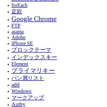
forEach
定款
Google Chrome
FTP
asama
Adobe
iPhone SE
ブロックテーマ
インデックスキー
Element
プライマリキー
パン屑リスト
add
Windows
マークアップ
Authy