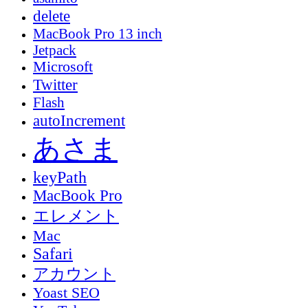
delete
MacBook Pro 13 inch
Jetpack
Microsoft
Twitter
Flash
autoIncrement
あさま
keyPath
MacBook Pro
エレメント
Mac
Safari
アカウント
Yoast SEO