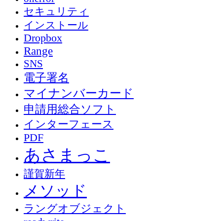
セキュリティ
インストール
Dropbox
Range
SNS
電子署名
マイナンバーカード
申請用総合ソフト
インターフェース
PDF
あさまっこ
謹賀新年
メソッド
ラングオブジェクト