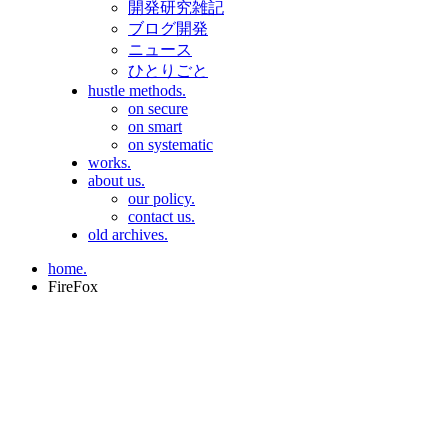
開発研究雑記
ブログ開発
ニュース
ひとりごと
hustle methods.
on secure
on smart
on systematic
works.
about us.
our policy.
contact us.
old archives.
home.
FireFox