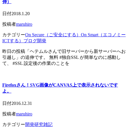
伸）
日付
2018.1.20
投稿者
maruhiro
カテゴリー
On Secure（ご安全にする）
On Smart（エコノミー
ICTする）
ブログ開発
昨日の投稿「ヘテムルさんで旧サーバーから新サーバーへお
引越し」の追伸です。 無料 #独自SSL が簡単なのに感動し
て、 #SSL 設定後の作業のことを
Firefoxさん！SVG画像がCANVAS上で表示されないです
よ。
日付
2016.12.31
投稿者
maruhiro
カテゴリー
開発研究雑記