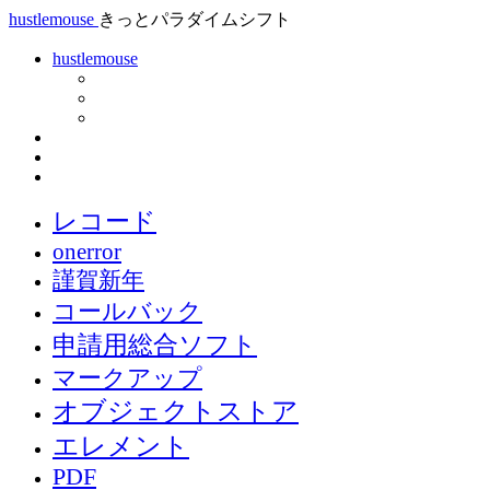
hustlemouse
きっとパラダイムシフト
hustlemouse
レコード
onerror
謹賀新年
コールバック
申請用総合ソフト
マークアップ
オブジェクトストア
エレメント
PDF