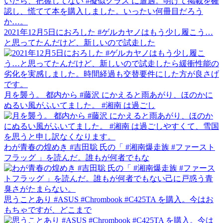
2021年12月5日におろした #ゲルカヤノはもう少し履こう…
と思ってたんだけど、新しいので試走した
月を襲う。 都内から #藤沢 にかえると雨あがり、ほのかに
ぬるい風がふいてました。 #湘南 は過ごし
わが青春の煌めき #吉田聡 氏の「 #湘南爆走族 #ファースト
フラッグ 」を読んだ。誰もが何者でもな
思うことあり #ASUS #Chrombook #C425TA を購入。今はお
もちゃですが、どこまで