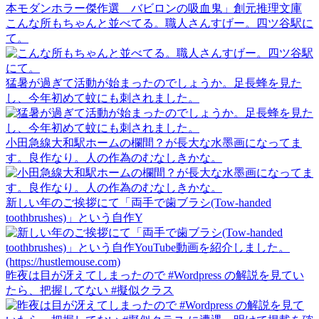
こんな所もちゃんと並べてる。職人さんすげー。四ツ谷駅に
て。
猛暑が過ぎて活動が始まったのでしょうか。足長蜂を見た
し、今年初めて蚊にも刺されました。
小田急線大和駅ホームの欄間？が長大な水墨画になってま
す。良作なり。人の作為のむなしきかな。
新しい年のご挨拶にて「両手で歯ブラシ(Tow-handed
toothbrushes)」という自作Y
昨夜は目が冴えてしまったので #Wordpress の解説を見てい
たら、把握してない #擬似クラス