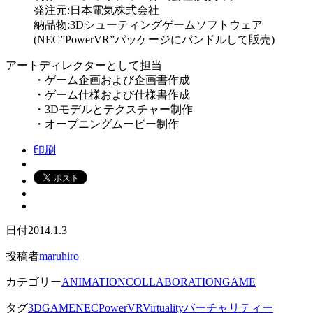
発注元:日本電気株式会社
納品物:3Dシューティングゲームソフトウェア
(NEC”PowerVR”パッケージにバンドルして販売)
アートディレクターとして担当
・ゲーム企画および企画書作成
・ゲーム仕様および仕様書作成
・3Dモデルとテクスチャー制作
・オープニングムービー制作
印刷
日付
2014.1.3
投稿者
maruhiro
カテゴリー
ANIMATION
COLLABORATION
GAME
タグ
3D
GAME
NEC
PowerVR
Virtuality
バーチャリティー