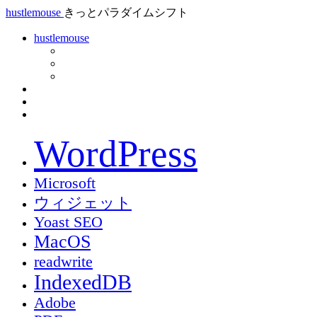
hustlemouse
きっとパラダイムシフト
hustlemouse
WordPress
Microsoft
ウィジェット
Yoast SEO
MacOS
readwrite
IndexedDB
Adobe