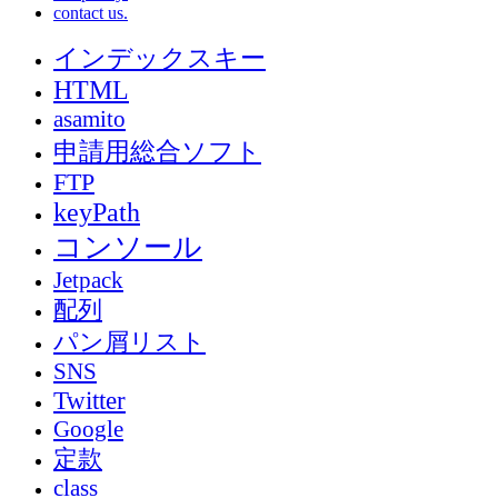
contact us.
インデックスキー
HTML
asamito
申請用総合ソフト
FTP
keyPath
コンソール
Jetpack
配列
パン屑リスト
SNS
Twitter
Google
定款
class