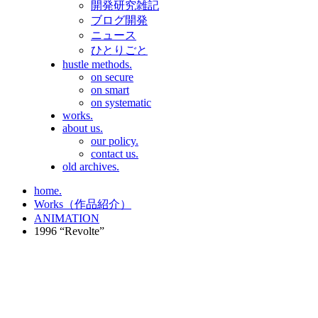
開発研究雑記
ブログ開発
ニュース
ひとりごと
hustle methods.
on secure
on smart
on systematic
works.
about us.
our policy.
contact us.
old archives.
home.
Works（作品紹介）
ANIMATION
1996 “Revolte”