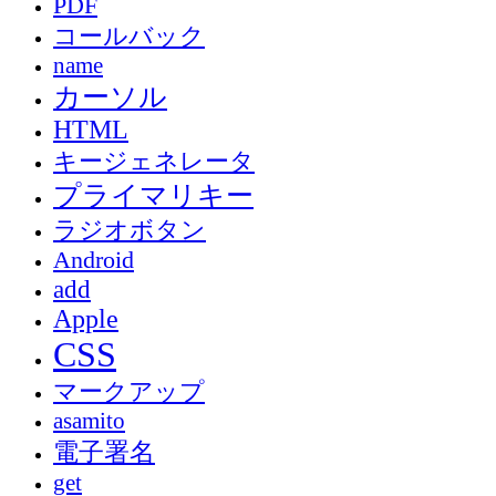
PDF
コールバック
name
カーソル
HTML
キージェネレータ
プライマリキー
ラジオボタン
Android
add
Apple
CSS
マークアップ
asamito
電子署名
get