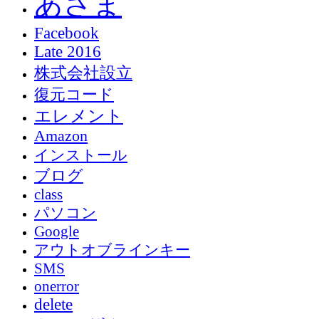
あさま
Facebook
Late 2016
株式会社設立
復元コード
エレメント
Amazon
インストール
ブログ
class
パソコン
Google
アウトオブラインキー
SMS
onerror
delete