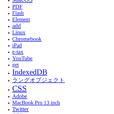
PDF
Flash
Element
add
Linux
Chromebook
iPad
e-tax
YouTube
get
IndexedDB
ラングオブジェクト
CSS
Adobe
MacBook Pro 13 inch
Twitter