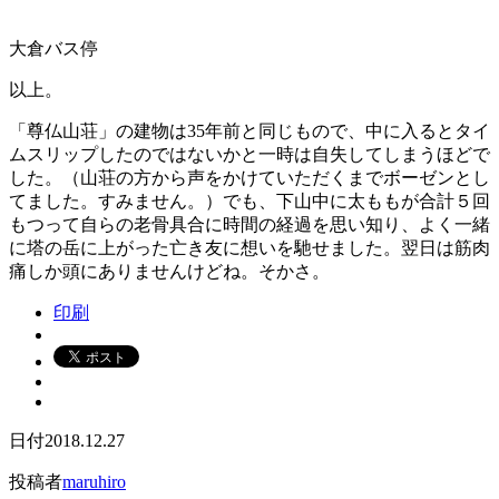
大倉バス停
以上。
「尊仏山荘」の建物は35年前と同じもので、中に入るとタイ
ムスリップしたのではないかと一時は自失してしまうほどで
した。（山荘の方から声をかけていただくまでボーゼンとし
てました。すみません。）でも、下山中に太ももが合計５回
もつって自らの老骨具合に時間の経過を思い知り、よく一緒
に塔の岳に上がった亡き友に想いを馳せました。翌日は筋肉
痛しか頭にありませんけどね。そかさ。
印刷
日付
2018.12.27
投稿者
maruhiro