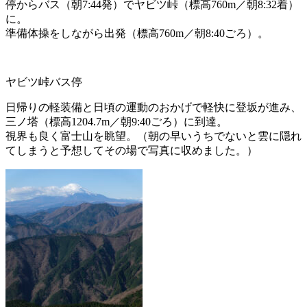
停からバス（朝7:44発）でヤビツ峠（標高760m／朝8:32着）
に。
準備体操をしながら出発（標高760m／朝8:40ごろ）。
ヤビツ峠バス停
日帰りの軽装備と日頃の運動のおかげで軽快に登坂が進み、
三ノ塔（標高1204.7m／朝9:40ごろ）に到達。
視界も良く富士山を眺望。（朝の早いうちでないと雲に隠れ
てしまうと予想してその場で写真に収めました。）