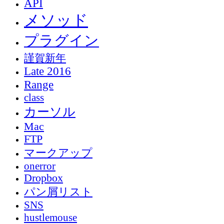
API
メソッド
プラグイン
謹賀新年
Late 2016
Range
class
カーソル
Mac
FTP
マークアップ
onerror
Dropbox
パン屑リスト
SNS
hustlemouse