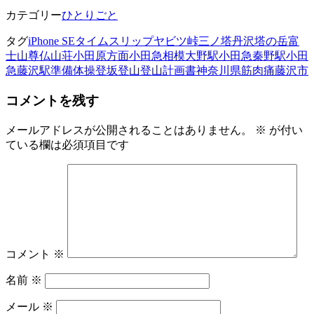
カテゴリー
ひとりごと
タグ
iPhone SE
タイムスリップ
ヤビツ峠
三ノ塔
丹沢
塔の岳
富
士山
尊仏山荘
小田原方面
小田急相模大野駅
小田急秦野駅
小田
急藤沢駅
準備体操
登坂
登山
登山計画書
神奈川県
筋肉痛
藤沢市
コメントを残す
メールアドレスが公開されることはありません。
※
が付い
ている欄は必須項目です
コメント
※
名前
※
メール
※