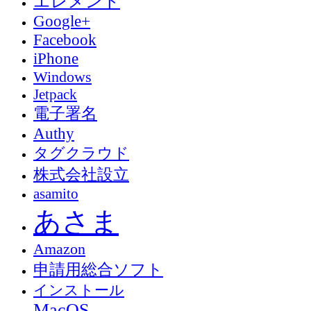
エレメント
Google+
Facebook
iPhone
Windows
Jetpack
電子署名
Authy
タグクラウド
株式会社設立
asamito
あさま
Amazon
申請用総合ソフト
インストール
MacOS