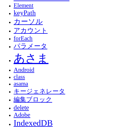
Element
keyPath
カーソル
アカウント
forEach
パラメータ
あさま
Android
class
asama
キージェネレータ
編集ブロック
delete
Adobe
IndexedDB