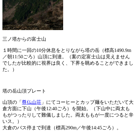
三ノ塔からの富士山
１時間に一回の10分休息をとりながら塔の岳（標高1490.9m
／朝11:50ごろ）山頂に到達。（案の定富士山は見えません
でしたが比較的に視界は良く、下界を眺めることができまし
た。）
塔の岳山頂プレート
山頂の「
尊仏山荘
」にてコーヒーとカップ麺をいただいて大
倉方面に下山（午後12:40ごろ）を開始。（下山中に両太も
もがつったりして難儀しました。両太ももが一度につると辛
いス。）
大倉のバス停まで到達（標高290m／午後14:45ごろ）。