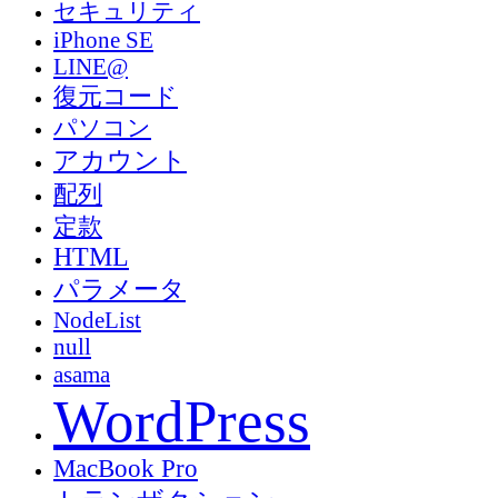
セキュリティ
iPhone SE
LINE@
復元コード
パソコン
アカウント
配列
定款
HTML
パラメータ
NodeList
null
asama
WordPress
MacBook Pro