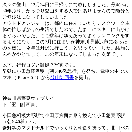
久々の登山。12月24日に日帰りにて敢行しました。丹沢へは
30年ぶり、がっつり登山をする人ではありませんので随分と
ご無沙汰になってしまいました。
アウトドアレジャーは、都内に住んでいたりデスクワーク主
体の忙しばかりの生活でしたので、たまーにスキーに出かけ
るぐらいでした。ここ数年はゆえあってよくランニングをす
るようになり、この7月に住まいが神奈川県藤沢市に移った
のを機に「今年は丹沢に行こう」と思っていました。結局な
んやかやと忙しく、この年末になってしまった次第です。
以下、行程ログと証拠？写真です。
早朝に小田急藤沢駅（朝5:40発急行）を発ち、電車の中でス
マホ（iPhone SE）から
登山計画書
を提出。
神奈川県警察ウェブサイ
ト「登山計画書」
小田急相模大野駅で小田原方面に乗り換えて小田急秦野駅
（朝6:40着）へ。
秦野駅のマクドナルドでゆっくりと朝食を摂って、北口バス