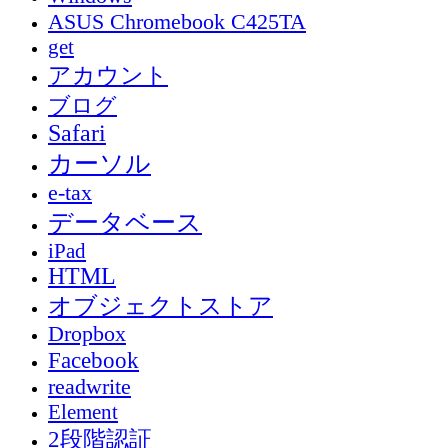
ASUS Chromebook C425TA
get
アカウント
ブログ
Safari
カーソル
e-tax
データベース
iPad
HTML
オブジェクトストア
Dropbox
Facebook
readwrite
Element
2段階認証