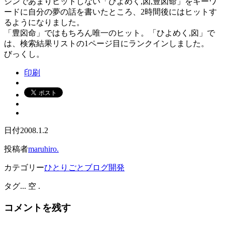
ジンであまりヒットしない「ひよめく,囟,豊囟命」をキーワ
ードに自分の夢の話を書いたところ、2時間後にはヒットす
るようになりました。
「豊囟命」ではもちろん唯一のヒット。「ひよめく,囟」で
は、検索結果リストの1ページ目にランクインしました。
びっくし。
印刷
日付
2008.1.2
投稿者
maruhiro.
カテゴリー
ひとりごと
ブログ開発
タグ
... 空 .
コメントを残す