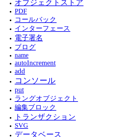
オブジェクトストア
PDF
コールバック
インターフェース
電子署名
ブログ
name
autoIncrement
add
コンソール
put
ラングオブジェクト
編集ブロック
トランザクション
SVG
データベース