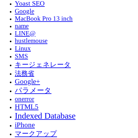
Yoast SEO
Google
MacBook Pro 13 inch
name
LINE@
hustlemouse
Linux
SMS
キージェネレータ
法務省
Google+
パラメータ
onerror
HTML5
Indexed Database
iPhone
マークアップ