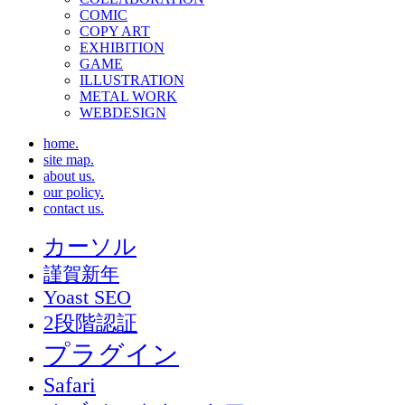
COMIC
COPY ART
EXHIBITION
GAME
ILLUSTRATION
METAL WORK
WEBDESIGN
home.
site map.
about us.
our policy.
contact us.
カーソル
謹賀新年
Yoast SEO
2段階認証
プラグイン
Safari