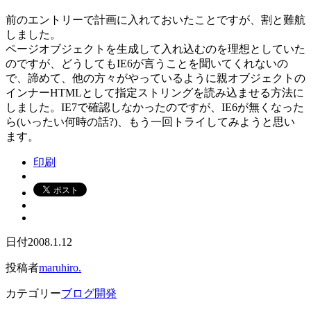
前のエントリーで計画に入れておいたことですが、割と難航
しました。
ページオブジェクトを生成して入れ込むのを理想としていた
のですが、どうしてもIE6が言うことを聞いてくれないの
で、諦めて、他の方々がやっているように親オブジェクトの
インナーHTMLとして指定ストリングを読み込ませる方法に
しました。IE7で確認しなかったのですが、IE6が無くなった
ら(いったい何時の話?)、もう一回トライしてみようと思い
ます。
印刷
日付
2008.1.12
投稿者
maruhiro.
カテゴリー
ブログ開発