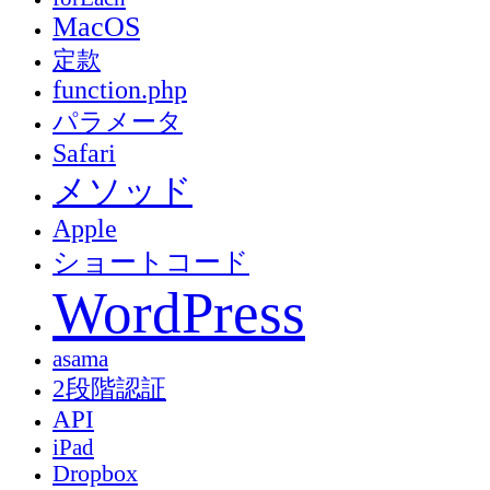
MacOS
定款
function.php
パラメータ
Safari
メソッド
Apple
ショートコード
WordPress
asama
2段階認証
API
iPad
Dropbox