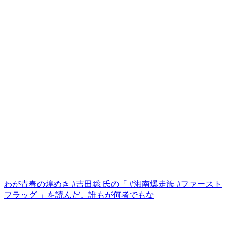
わが青春の煌めき #吉田聡 氏の「 #湘南爆走族 #ファースト
フラッグ 」を読んだ。誰もが何者でもな