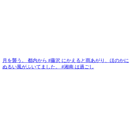
月を襲う。 都内から #藤沢 にかえると雨あがり、ほのかに
ぬるい風がふいてました。 #湘南 は過ごし