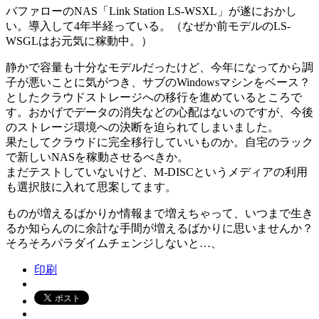
バファローのNAS「Link Station LS-WSXL」が遂におかし
い。導入して4年半経っている。（なぜか前モデルのLS-
WSGLはお元気に稼動中。）
静かで容量も十分なモデルだったけど、今年になってから調
子が悪いことに気がつき、サブのWindowsマシンをベース？
としたクラウドストレージへの移行を進めているところで
す。おかげでデータの消失などの心配はないのですが、今後
のストレージ環境への決断を迫られてしまいました。
果たしてクラウドに完全移行していいものか。自宅のラック
で新しいNASを稼動させるべきか。
まだテストしていないけど、M-DISCというメディアの利用
も選択肢に入れて思案してます。
ものが増えるばかりか情報まで増えちゃって、いつまで生き
るか知らんのに余計な手間が増えるばかりに思いませんか？
そろそろパラダイムチェンジしないと…、
印刷