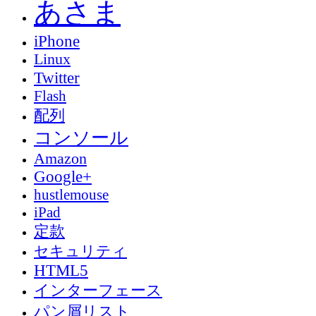
あさま
iPhone
Linux
Twitter
Flash
配列
コンソール
Amazon
Google+
hustlemouse
iPad
定款
セキュリティ
HTML5
インターフェース
パン屑リスト