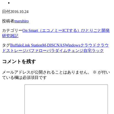
日付
2016.10.24
投稿者
maruhiro
カテゴリー
On Smart（エコノミーICTする）
ひとりごと
開発
研究雑記
タグ
Buffalo
Link Station
M-DISC
NAS
Windows
クラウド
クラウ
ドストレージ
バファロー
パラダイムチェンジ
自宅ラック
コメントを残す
メールアドレスが公開されることはありません。
※
が付い
ている欄は必須項目です