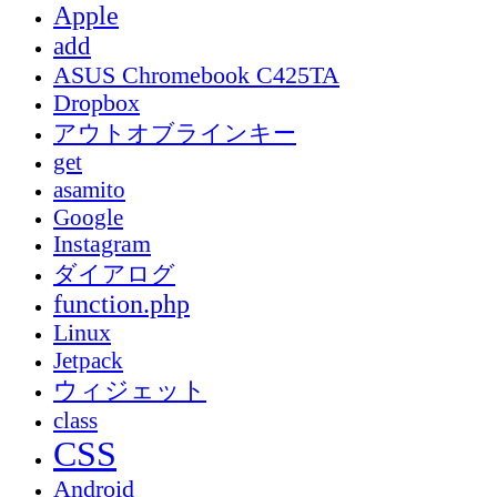
Apple
add
ASUS Chromebook C425TA
Dropbox
アウトオブラインキー
get
asamito
Google
Instagram
ダイアログ
function.php
Linux
Jetpack
ウィジェット
class
CSS
Android