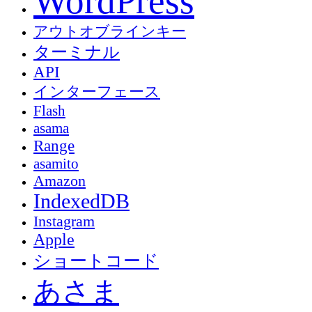
WordPress
アウトオブラインキー
ターミナル
API
インターフェース
Flash
asama
Range
asamito
Amazon
IndexedDB
Instagram
Apple
ショートコード
あさま