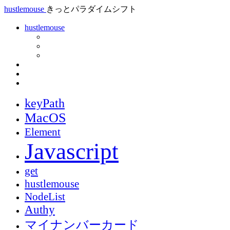
hustlemouse
きっとパラダイムシフト
hustlemouse
keyPath
MacOS
Element
Javascript
get
hustlemouse
NodeList
Authy
マイナンバーカード