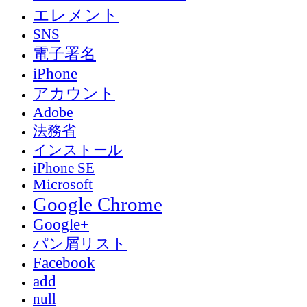
エレメント
SNS
電子署名
iPhone
アカウント
Adobe
法務省
インストール
iPhone SE
Microsoft
Google Chrome
Google+
パン屑リスト
Facebook
add
null