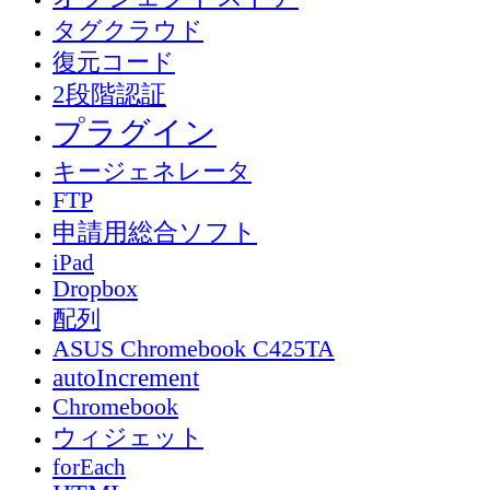
タグクラウド
復元コード
2段階認証
プラグイン
キージェネレータ
FTP
申請用総合ソフト
iPad
Dropbox
配列
ASUS Chromebook C425TA
autoIncrement
Chromebook
ウィジェット
forEach