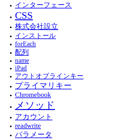
インターフェース
CSS
株式会社設立
インストール
forEach
配列
name
iPad
アウトオブラインキー
プライマリキー
Chromebook
メソッド
アカウント
readwrite
パラメータ