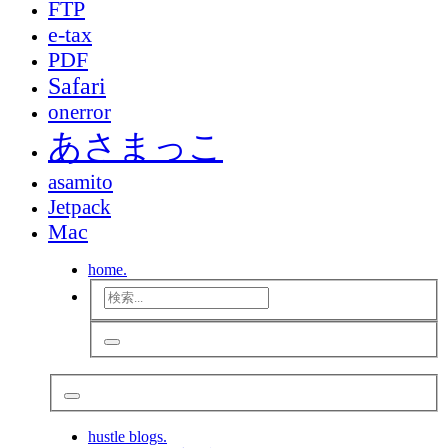
FTP
e-tax
PDF
Safari
onerror
あさまっこ
asamito
Jetpack
Mac
home.
hustle blogs.