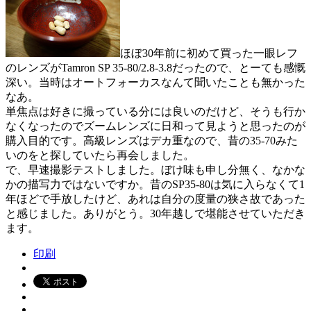
ほぼ30年前に初めて買った一眼レフ
のレンズがTamron SP 35-80/2.8-3.8だったので、とーても感慨
深い。当時はオートフォーカスなんて聞いたことも無かった
なあ。
単焦点は好きに撮っている分には良いのだけど、そうも行か
なくなったのでズームレンズに日和って見ようと思ったのが
購入目的です。高級レンズはデカ重なので、昔の35-70みた
いのをと探していたら再会しました。
で、早速撮影テストしました。ぼけ味も申し分無く、なかな
かの描写力ではないですか。昔のSP35-80は気に入らなくて1
年ほどで手放したけど、あれは自分の度量の狭さ故であった
と感じました。ありがとう。30年越しで堪能させていただき
ます。
印刷