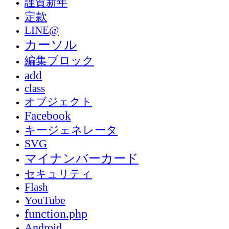
謹賀新年
定款
LINE@
カーソル
編集ブロック
add
class
オブジェクト
Facebook
キージェネレータ
SVG
マイナンバーカード
セキュリティ
Flash
YouTube
function.php
Android