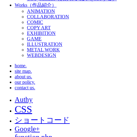
Works（作品紹介）
ANIMATION
COLLABORATION
COMIC
COPY ART
EXHIBITION
GAME
ILLUSTRATION
METAL WORK
WEBDESIGN
home.
site map.
about us.
our policy.
contact us.
Authy
CSS
ショートコード
Google+
function.php