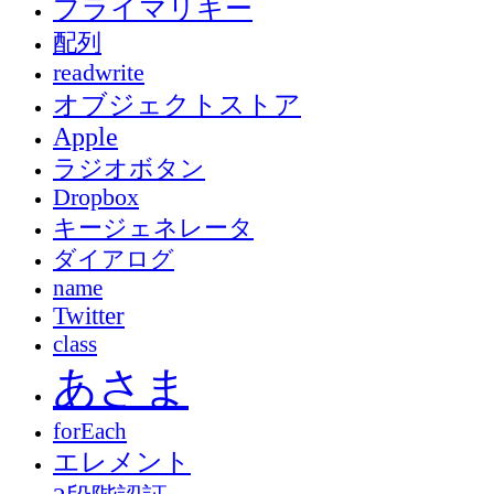
プライマリキー
配列
readwrite
オブジェクトストア
Apple
ラジオボタン
Dropbox
キージェネレータ
ダイアログ
name
Twitter
class
あさま
forEach
エレメント