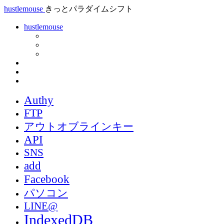
hustlemouse
きっとパラダイムシフト
hustlemouse
Authy
FTP
アウトオブラインキー
API
SNS
add
Facebook
パソコン
LINE@
IndexedDB