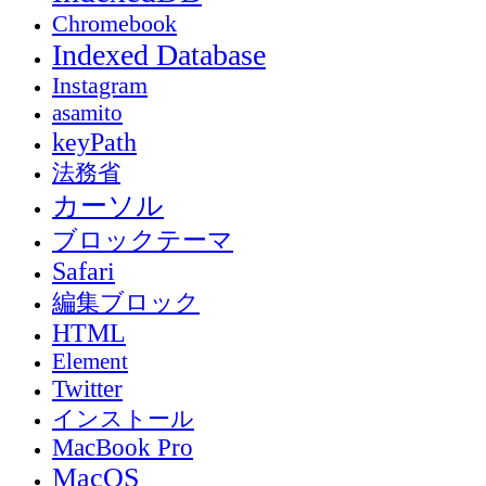
Chromebook
Indexed Database
Instagram
asamito
keyPath
法務省
カーソル
ブロックテーマ
Safari
編集ブロック
HTML
Element
Twitter
インストール
MacBook Pro
MacOS