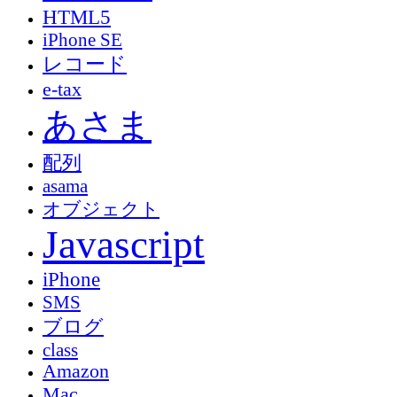
HTML5
iPhone SE
レコード
e-tax
あさま
配列
asama
オブジェクト
Javascript
iPhone
SMS
ブログ
class
Amazon
Mac