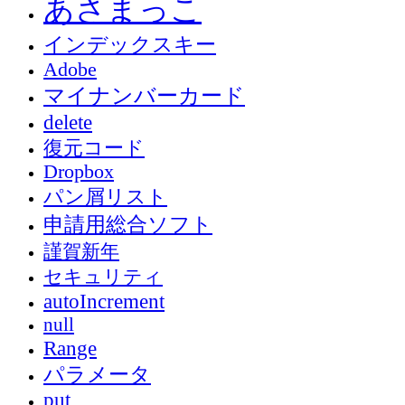
あさまっこ
インデックスキー
Adobe
マイナンバーカード
delete
復元コード
Dropbox
パン屑リスト
申請用総合ソフト
謹賀新年
セキュリティ
autoIncrement
null
Range
パラメータ
put