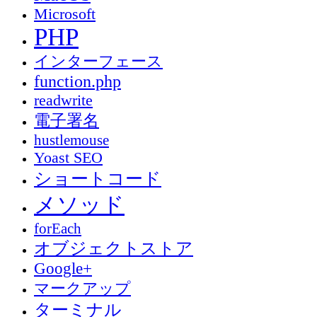
Microsoft
PHP
インターフェース
function.php
readwrite
電子署名
hustlemouse
Yoast SEO
ショートコード
メソッド
forEach
オブジェクトストア
Google+
マークアップ
ターミナル