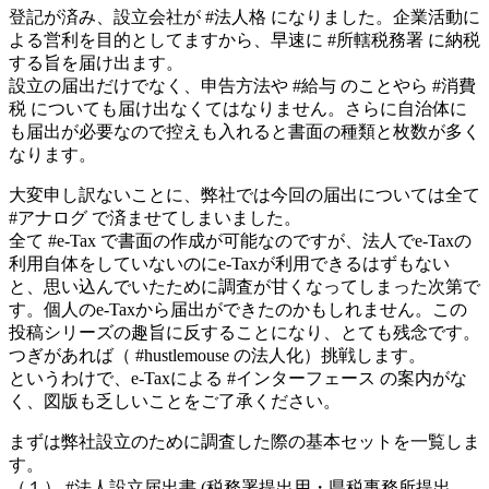
登記が済み、設立会社が #法人格 になりました。企業活動に
よる営利を目的としてますから、早速に #所轄税務署 に納税
する旨を届け出ます。
設立の届出だけでなく、申告方法や #給与 のことやら #消費
税 についても届け出なくてはなりません。さらに自治体に
も届出が必要なので控えも入れると書面の種類と枚数が多く
なります。
大変申し訳ないことに、弊社では今回の届出については全て
#アナログ で済ませてしまいました。
全て #e-Tax で書面の作成が可能なのですが、法人でe-Taxの
利用自体をしていないのにe-Taxが利用できるはずもない
と、思い込んでいたために調査が甘くなってしまった次第で
す。個人のe-Taxから届出ができたのかもしれません。この
投稿シリーズの趣旨に反することになり、とても残念です。
つぎがあれば（ #hustlemouse の法人化）挑戦します。
というわけで、e-Taxによる #インターフェース の案内がな
く、図版も乏しいことをご了承ください。
まずは弊社設立のために調査した際の基本セットを一覧しま
す。
（１） #法人設立‏届出書 (税務署提出用・県税事務所提出