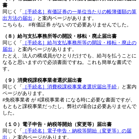
書
同じく「
［手続名］有価証券の一単位当たりの帳簿価額の算
出方法の届出
」と案内ページがあります。
こちらも、 #有価証券 がないので必要ありませんでした。
（８）給与支払事務所等の開設・移転・廃止届出書
同じく「
［手続名］給与支払事務所等の開設・移転・廃止の
届出
」と案内ページがあります。
たとえ、法人の構成員がひとりだけでも、給与を払うことに
なると思いますので必須書面ですね。これも簡単な書式で
す。
（９）消費税課税事業者選択届出書
同じく「
［手続名］消費税課税事業者選択届出手続
」と案内
ページがあります。
#免税事業者 が #課税事業者 になる時に必要な書面ですが、
もともと課税事業だったし、弊社の場合は必要ありませんで
した。
（１０）電子申告・納税等開始（変更等）届出書
同じく「
［手続名］電子申告・納税等開始（変更等）の届
出
」と案内ページがあります。