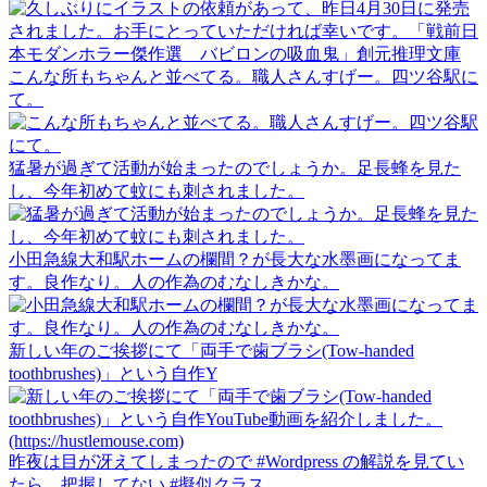
こんな所もちゃんと並べてる。職人さんすげー。四ツ谷駅に
て。
猛暑が過ぎて活動が始まったのでしょうか。足長蜂を見た
し、今年初めて蚊にも刺されました。
小田急線大和駅ホームの欄間？が長大な水墨画になってま
す。良作なり。人の作為のむなしきかな。
新しい年のご挨拶にて「両手で歯ブラシ(Tow-handed
toothbrushes)」という自作Y
昨夜は目が冴えてしまったので #Wordpress の解説を見てい
たら、把握してない #擬似クラス