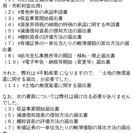
用・市町村提出用)
（２） #青色申告の承認申請書
（３） #収益事業開始届出書
（４） #源泉所得税の納期の特例の承認に関する申請書
（５） #減価償却資産の償却方法の届出書
（６） #棚卸資産の評価方法の届出書
（７） #有価証券の一単位当たりの帳簿価額の算出方法の届
出書
（８） #給与支払事務所等の開設・移転・廃止届出書
（１０） #電子申告・納税等開始（変更等）届出書
それと、弊社は #不動産業 になりますので、「土地の無償返
還に関する届出」が必要でした。
（１１） #土地の無償返還に関する届出書
なお、次の書面については弊社は届け出る必要がありません
でした。
（３）収益事業開始届出書
（５）減価償却資産の償却方法の届出書
（６）棚卸資産の評価方法の届出書
（７）有価証券の一単位当たりの帳簿価額の算出方法の届出