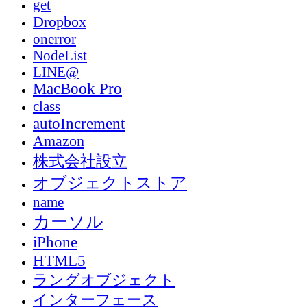
get
Dropbox
onerror
NodeList
LINE@
MacBook Pro
class
autoIncrement
Amazon
株式会社設立
オブジェクトストア
name
カーソル
iPhone
HTML5
ラングオブジェクト
インターフェース