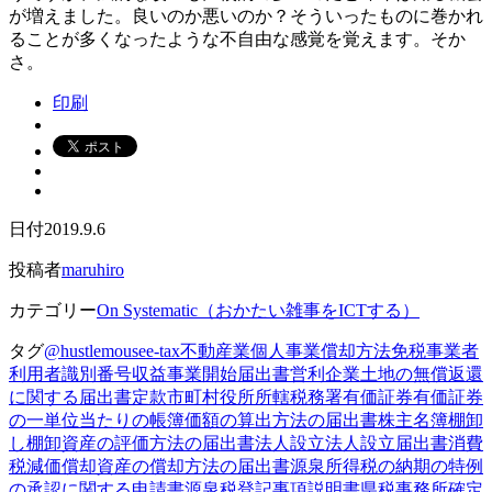
が増えました。良いのか悪いのか？そういったものに巻かれ
ることが多くなったような不自由な感覚を覚えます。そか
さ。
印刷
日付
2019.9.6
投稿者
maruhiro
カテゴリー
On Systematic（おかたい雑事をICTする）
タグ
@hustlemouse
e-tax
不動産業
個人事業
償却方法
免税事業者
利用者識別番号
収益事業開始届出書
営利企業
土地の無償返還
に関する届出書
定款
市町村役所
所轄税務署
有価証券
有価証券
の一単位当たりの帳簿価額の算出方法の届出書
株主名簿
棚卸
し
棚卸資産の評価方法の届出書
法人設立
法人設立‏届出書
消費
税
減価償却資産の償却方法の届出書
源泉所得税の納期の特例
の承認に関する申請書
源泉税
登記事項説明書
県税事務所
確定