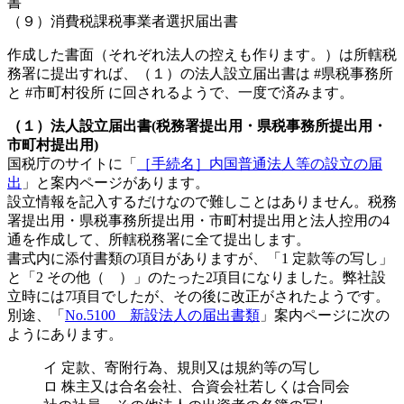
書
（９）消費税課税事業者選択届出書
作成した書面（それぞれ法人の控えも作ります。）は所轄税
務署に提出すれば、（１）の法人設立‏届出書は #県税事務所
と #市町村役所 に回されるようで、一度で済みます。
（１）法人設立‏届出書(税務署提出用・県税事務所提出用・
市町村提出用)
国税庁のサイトに「
［手続名］内国普通法人等の設立の届
出
」と案内ページがあります。
設立情報を記入するだけなので難しことはありません。税務
署提出用・県税事務所提出用・市町村提出用と法人控用の4
通を作成して、所轄税務署に全て提出します。
書式内に添付書類の項目がありますが、「1 定款等の写し」
と「2 その他（ ）」のたった2項目になりました。弊社設
立時には7項目でしたが、その後に改正がされたようです。
別途、「
No.5100 新設法人の届出書類
」案内ページに次の
ようにあります。
イ 定款、寄附行為、規則又は規約等の写し
ロ 株主又は合名会社、合資会社若しくは合同会