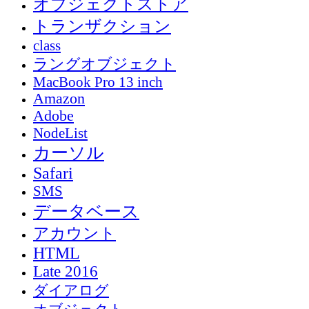
オブジェクトストア
トランザクション
class
ラングオブジェクト
MacBook Pro 13 inch
Amazon
Adobe
NodeList
カーソル
Safari
SMS
データベース
アカウント
HTML
Late 2016
ダイアログ