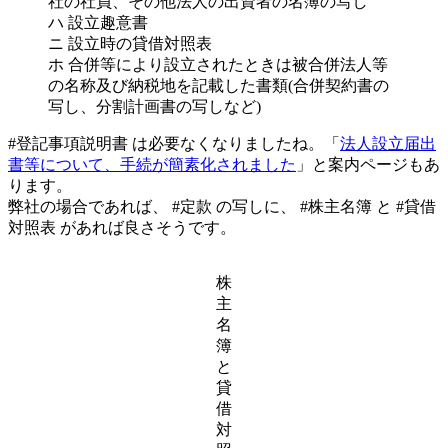
社の社員、その他法人の出資者の名簿の写し
ハ 設立趣意書
ニ 設立時の貸借対照表
ホ 合併等により設立されたときは被合併法人等
の名称及び納税地を記載した書類(合併契約書の
写し、分割計画書の写しなど)
#登記事項説明書 は必要なくなりましたね。「
法人設立届出
書等について、手続が簡素化されました
」と案内ページもあ
ります。
弊社の場合であれば、 #定款 の写しに、 #株主名簿 と #貸借
対照表 があれば良さそうです。
株
主
名
簿
と
貸
借
対