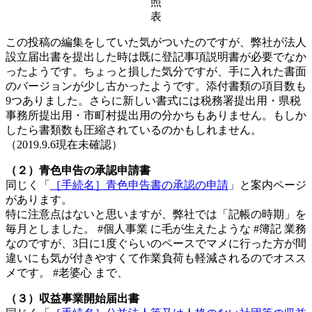
照
表
この投稿の編集をしていた気がついたのですが、弊社が法人
設立‏届出書を提出した時は既に登記事項説明書が必要でなか
ったようです。ちょっと損した気分ですが、手に入れた書面
のバージョンが少し古かったようです。添付書類の項目数も
9つありました。さらに新しい書式には税務署提出用・県税
事務所提出用・市町村提出用の分かちもありません。もしか
したら書類数も圧縮されているのかもしれません。
（2019.9.6現在未確認）
（２）青色申告の承認申請書
同じく「
［手続名］青色申告書の承認の申請
」と案内ページ
があります。
特に注意点はないと思いますが、弊社では「記帳の時期」を
毎月としました。 #個人事業 に毛が生えたような #簿記 業務
なのですが、3日に1度ぐらいのペースでマメに行った方が間
違いにも気が付きやすくて作業負荷も軽減されるのでオスス
メです。 #老婆心 まで、
（３）収益事業開始届出書