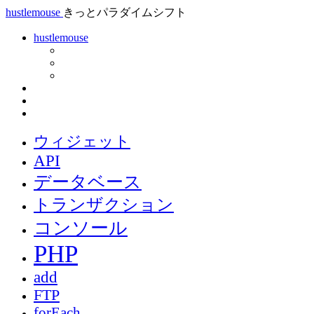
hustlemouse
きっとパラダイムシフト
hustlemouse
ウィジェット
API
データベース
トランザクション
コンソール
PHP
add
FTP
forEach