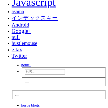
Javascript
asama
インデックスキー
Android
Google+
null
hustlemouse
e-tax
Twitter
home.
hustle blogs.