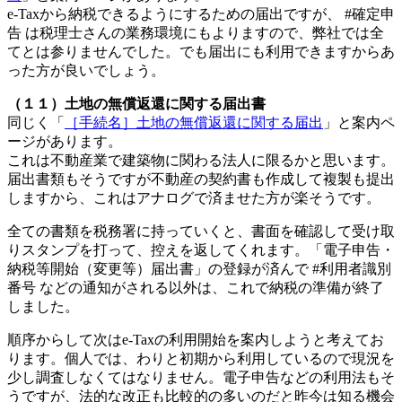
e-Taxから納税できるようにするための届出ですが、 #確定申
告 は税理士さんの業務環境にもよりますので、弊社では全
てとは参りませんでした。でも届出にも利用できますからあ
った方が良いでしょう。
（１１）土地の無償返還に関する届出書
同じく「
［手続名］土地の無償返還に関する届出
」と案内ペ
ージがあります。
これは不動産業で建築物に関わる法人に限るかと思います。
届出書類もそうですが不動産の契約書も作成して複製も提出
しますから、これはアナログで済ませた方が楽そうです。
全ての書類を税務署に持っていくと、書面を確認して受け取
りスタンプを打って、控えを返してくれます。「電子申告・
納税等開始（変更等）届出書」の登録が済んで #利用者識別
番号 などの通知がされる以外は、これで納税の準備が終了
しました。
順序からして次はe-Taxの利用開始を案内しようと考えてお
ります。個人では、わりと初期から利用しているので現況を
少し調査しなくてはなりません。電子申告などの利用法もそ
うですが、法的な改正も比較的の多いのだと昨今は知る機会