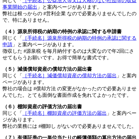
同じく「
［手続名］公益法人等又は人格のない社団等の収益
事業開始の届出
」と案内ページがあります。
弊社は根っからの #営利企業 なので必要ありませんでしたの
で、特にありません。
（４）源泉所得税の納期の特例の承認に関する申請書
同じく「
［手続名］源泉所得税の納期の特例の承認に関する
申請
」と案内ページがあります。
徴収した #源泉税 を毎月納付するのは大変なので年2回にさ
せてもらうお願いです。お得で簡単な書式です。
（５）減価償却資産の償却方法の届出書
同じく「
［手続名］減価償却資産の償却方法の届出
」と案内
ページがあります。
弊社の場合は #償却方法 の変更がなかったので必要ありませ
んでした。とても面倒な書面作成を免れてよかったです。
（６）棚卸資産の評価方法の届出書
同じく「
［手続名］棚卸資産の評価方法の届出
」と案内ペー
ジがあります。
弊社の業務には #棚卸し がないので必要ありませんでした。
（７）有価証券の一単位当たりの帳簿価額の算出方法の届出