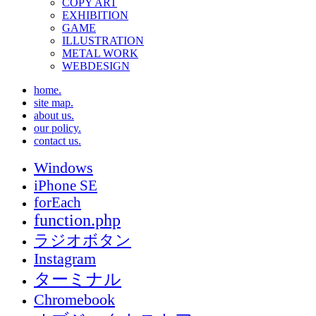
COPY ART
EXHIBITION
GAME
ILLUSTRATION
METAL WORK
WEBDESIGN
home.
site map.
about us.
our policy.
contact us.
Windows
iPhone SE
forEach
function.php
ラジオボタン
Instagram
ターミナル
Chromebook