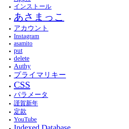
インストール
あさまっこ
アカウント
Instagram
asamito
put
delete
Authy
プライマリキー
CSS
パラメータ
謹賀新年
定款
YouTube
Indexed Database