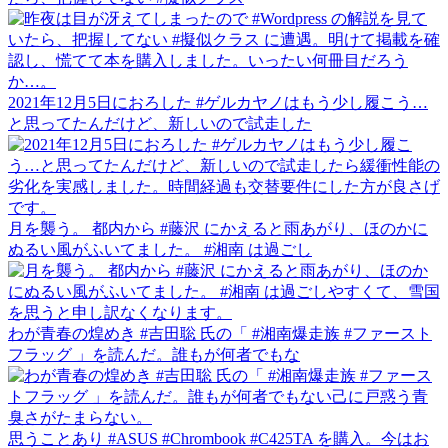
2021年12月5日におろした #ゲルカヤノはもう少し履こう…
と思ってたんだけど、新しいので試走した
月を襲う。 都内から #藤沢 にかえると雨あがり、ほのかに
ぬるい風がふいてました。 #湘南 は過ごし
わが青春の煌めき #吉田聡 氏の「 #湘南爆走族 #ファースト
フラッグ 」を読んだ。誰もが何者でもな
思うことあり #ASUS #Chrombook #C425TA を購入。今はお