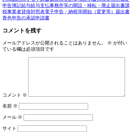
申告
簿記
給与
給与支払事務所等の開設・移転・廃止届出書
課
税事業者
貸借対照表
電子申告・納税等開始（変更等）届出書
青色申告の承認申請書
コメントを残す
メールアドレスが公開されることはありません。
※
が付い
ている欄は必須項目です
コメント
※
名前
※
メール
※
サイト