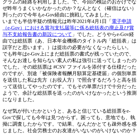
グラムの経路を利用しました。で、今回の検証のおかげでな
ぜ昨年うまくいかなかったのか？なんとなく（確信はない）
判ったので今年もe-Gov経由に挑戦してみました。
いまでも半信半疑の情報元は昨年2021年4月1日「
電子申請
（e-Gov）における賞与支払届等に係る総括表の廃止及び賞
与不支給報告書の新設について
」でした。どうやらe-Gov経
由では総括票（あ、日本年金機構のタイトル内「総括表」は
誤字だと思います。）は提出の必要がなくなったらしい。
でも昨年はe-Gov上にまだ総括票の書式が残っていたので、
そんなお達しを知らない素人の私は強引に送ってしまったの
でした。その総括票は #CSV ファイルを添付する仕様だった
のですが、別途「被保険者報酬月額算定基礎届」の個別単票
を送信した私は先方（お役人方）で照合するだろうと高を括
って送信してやったのです。でもその単票だけで十分だった
ようで、余計な総括票を送ったのがいけなかったという推測
になりました。
なぜ気が付いたかというと、あると信じている総括票をe-
Govで探しても今年は見つからず。困っても、意地でも、執
拗に調査したからです。で結果、なんだかとても疎外感を感
じました。社会労務士のお友達がいないのがいけないのか？