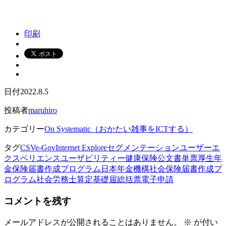
印刷
日付
2022.8.5
投稿者
maruhiro
カテゴリー
On Systematic（おかたい雑事をICTする）
タグ
CSV
e-Gov
Internet Explore
セグメンテーション
ユーザーエ
クスペリエンス
ユーザビリティー
健康保険
公文書
単票
厚生年
金保険
届書作成プログラム
日本年金機構
社会保険届書作成プ
ログラム
社会労務士
算定基礎届
総括票
電子申請
コメントを残す
メールアドレスが公開されることはありません。
※
が付い