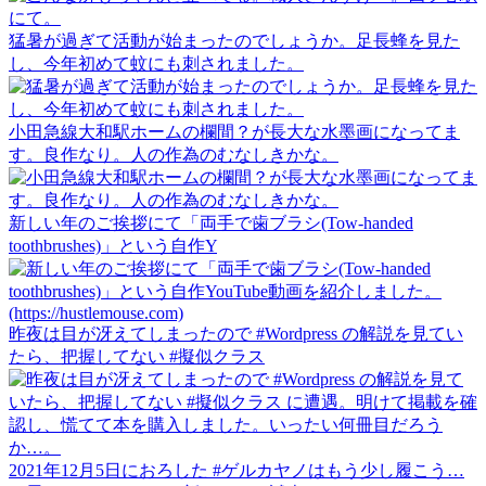
猛暑が過ぎて活動が始まったのでしょうか。足長蜂を見た
し、今年初めて蚊にも刺されました。
小田急線大和駅ホームの欄間？が長大な水墨画になってま
す。良作なり。人の作為のむなしきかな。
新しい年のご挨拶にて「両手で歯ブラシ(Tow-handed
toothbrushes)」という自作Y
昨夜は目が冴えてしまったので #Wordpress の解説を見てい
たら、把握してない #擬似クラス
2021年12月5日におろした #ゲルカヤノはもう少し履こう…