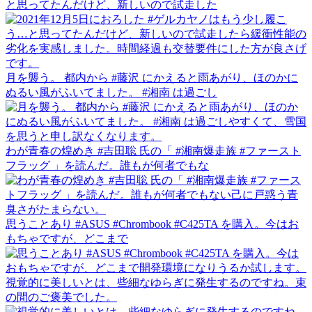
と思ってたんだけど、新しいので試走した
月を襲う。 都内から #藤沢 にかえると雨あがり、ほのかに
ぬるい風がふいてました。 #湘南 は過ごし
わが青春の煌めき #吉田聡 氏の「 #湘南爆走族 #ファースト
フラッグ 」を読んだ。誰もが何者でもな
思うことあり #ASUS #Chrombook #C425TA を購入。今はお
もちゃですが、どこまで
視覚的に美しいとは、些細なゆらぎに発生するのですね。束
の間のご褒美でした。