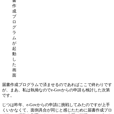
書
作
成
プ
ロ
グ
ラ
ム
が
起
動
し
た
画
面
届書作成プログラムで済ませるのであればここで終わりです
が、まあ、私は執拗なのでe-Govからの申請も検討した次第
です。
じつは昨年、e-Govからの申請に挑戦してみたのですが上手
くいかなくて、面倒具合が同じと感じたために届書作成プロ