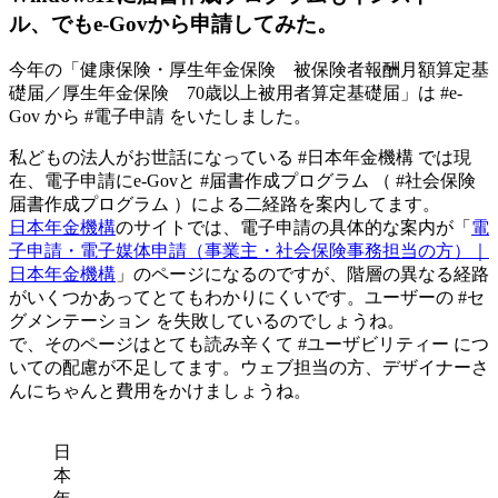
ル、でもe-Govから申請してみた。
今年の「健康保険・厚生年金保険 被保険者報酬月額算定基
礎届／厚生年金保険 70歳以上被用者算定基礎届」は #e-
Gov から #電子申請 をいたしました。
私どもの法人がお世話になっている #日本年金機構 では現
在、電子申請にe-Govと #届書作成プログラム （ #社会保険
届書作成プログラム ）による二経路を案内してます。
日本年金機構
のサイトでは、電子申請の具体的な案内が「
電
子申請・電子媒体申請（事業主・社会保険事務担当の方）｜
日本年金機構
」のページになるのですが、階層の異なる経路
がいくつかあってとてもわかりにくいです。ユーザーの #セ
グメンテーション を失敗しているのでしょうね。
で、そのページはとても読み辛くて #ユーザビリティー につ
いての配慮が不足してます。ウェブ担当の方、デザイナーさ
んにちゃんと費用をかけましょうね。
日
本