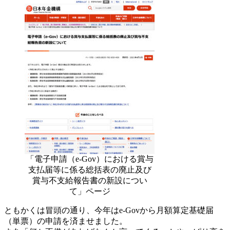
「電子申請（e-Gov）における賞与
支払届等に係る総括表の廃止及び
賞与不支給報告書の新設につい
て」ページ
ともかくは冒頭の通り、今年はe-Govから月額算定基礎届
（単票）の申請を済ませました。