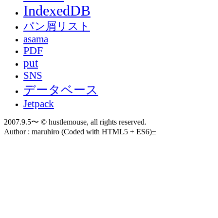
IndexedDB
パン屑リスト
asama
PDF
put
SNS
データベース
Jetpack
2007.9.5〜 © hustlemouse, all rights reserved.
Author : maruhiro (Coded with HTML5 + ES6)±