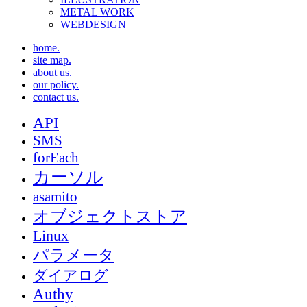
METAL WORK
WEBDESIGN
home.
site map.
about us.
our policy.
contact us.
API
SMS
forEach
カーソル
asamito
オブジェクトストア
Linux
パラメータ
ダイアログ
Authy