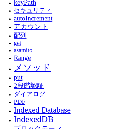
keyPath
セキュリティ
autoIncrement
アカウント
配列
get
asamito
Range
メソッド
put
2段階認証
ダイアログ
PDF
Indexed Database
IndexedDB
ブロックテーマ