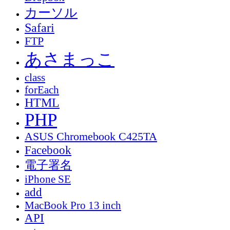
カーソル
Safari
FTP
あさまっこ
class
forEach
HTML
PHP
ASUS Chromebook C425TA
Facebook
電子署名
iPhone SE
add
MacBook Pro 13 inch
API