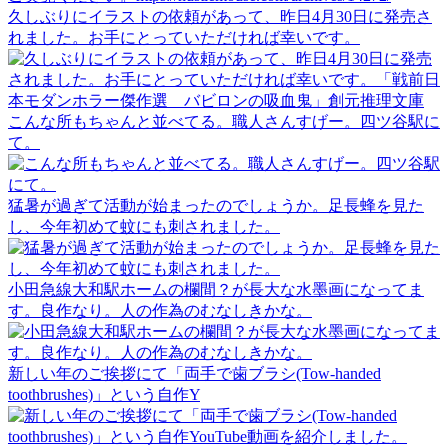
久しぶりにイラストの依頼があって、昨日4月30日に発売さ
れました。お手にとっていただければ幸いです。
こんな所もちゃんと並べてる。職人さんすげー。四ツ谷駅に
て。
猛暑が過ぎて活動が始まったのでしょうか。足長蜂を見た
し、今年初めて蚊にも刺されました。
小田急線大和駅ホームの欄間？が長大な水墨画になってま
す。良作なり。人の作為のむなしきかな。
新しい年のご挨拶にて「両手で歯ブラシ(Tow-handed
toothbrushes)」という自作Y