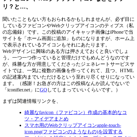
リ？と…、
聞いたこともない方もおられるかもしれませんが、必ず目に
しているファビコンやWebクリップアイコンのティプス（私
の忘備録）です。この投稿のアイキャッチ画像はiPhoneで当
サイトを「ホーム画面に追加」ものになりますが、ホーム上
で表示されているアイコンもそれにあたります。
Webデザインに興味のある方は押さえておくと良いでしょ
う。一つ一つ作っていると管理だけでもめんどうなのです
が、殊勝な方が用意してくださったジェネレートサービスサ
イトでは、一気に複数の画像を作ってくれて、且つ、HTML
の記述案内までいただけるという至れり尽くせりになってい
ます。（感謝！お急ぎの方はこの投稿なんか読んでないで
「iconifier.net」に
GO
してしまっていいくらいです。）
まずは関連情報リンクを、
綺麗なfavicon（ファビコン）作成の基本的なコ
ツ・アイデアまとめ
スマホ用のWebクリップアイコンapple-touch-
icon.png(ファビコンのようなもの)を設置する