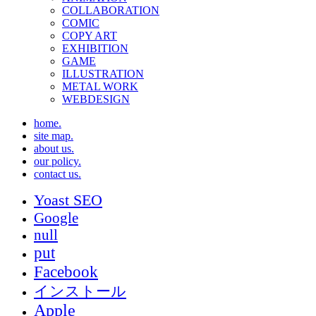
COLLABORATION
COMIC
COPY ART
EXHIBITION
GAME
ILLUSTRATION
METAL WORK
WEBDESIGN
home.
site map.
about us.
our policy.
contact us.
Yoast SEO
Google
null
put
Facebook
インストール
Apple