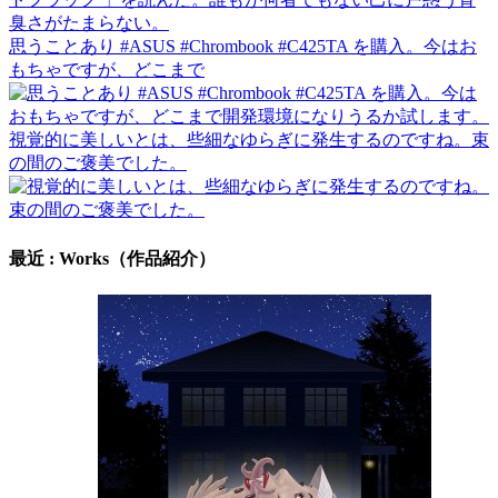
思うことあり #ASUS #Chrombook #C425TA を購入。今はお
もちゃですが、どこまで
視覚的に美しいとは、些細なゆらぎに発生するのですね。束
の間のご褒美でした。
最近 : Works（作品紹介）