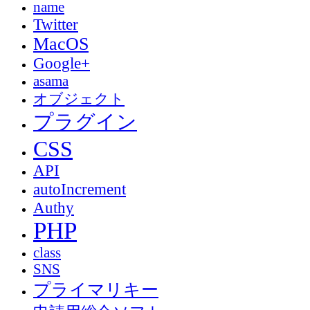
name
Twitter
MacOS
Google+
asama
オブジェクト
プラグイン
CSS
API
autoIncrement
Authy
PHP
class
SNS
プライマリキー