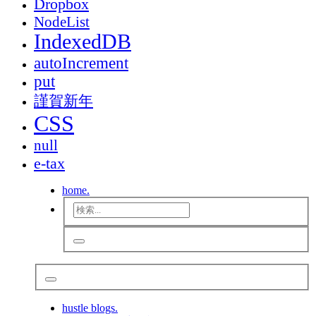
Dropbox
NodeList
IndexedDB
autoIncrement
put
謹賀新年
CSS
null
e-tax
home.
hustle blogs.