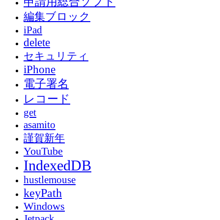
申請用総合ソフト
編集ブロック
iPad
delete
セキュリティ
iPhone
電子署名
レコード
get
asamito
謹賀新年
YouTube
IndexedDB
hustlemouse
keyPath
Windows
Jetpack