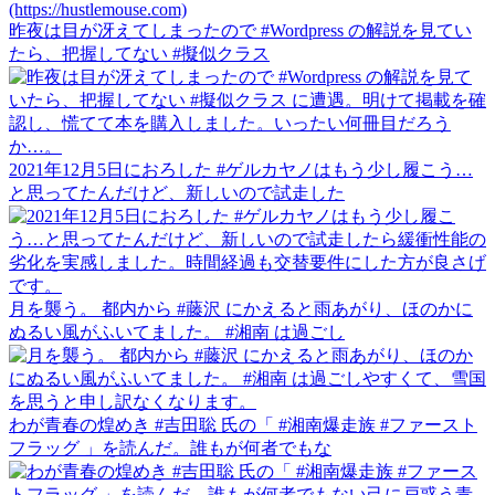
昨夜は目が冴えてしまったので #Wordpress の解説を見てい
たら、把握してない #擬似クラス
2021年12月5日におろした #ゲルカヤノはもう少し履こう…
と思ってたんだけど、新しいので試走した
月を襲う。 都内から #藤沢 にかえると雨あがり、ほのかに
ぬるい風がふいてました。 #湘南 は過ごし
わが青春の煌めき #吉田聡 氏の「 #湘南爆走族 #ファースト
フラッグ 」を読んだ。誰もが何者でもな