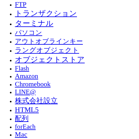
FTP
トランザクション
ターミナル
パソコン
アウトオブラインキー
ラングオブジェクト
オブジェクトストア
Flash
Amazon
Chromebook
LINE@
株式会社設立
HTML5
配列
forEach
Mac