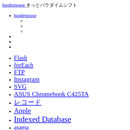
hustlemouse
きっとパラダイムシフト
hustlemouse
Flash
forEach
FTP
Instagram
SVG
ASUS Chromebook C425TA
レコード
Apple
Indexed Database
asama