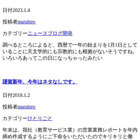
日付
2023.1.4
投稿者
maruhiro
カテゴリー
ニュース
ブログ開発
調べるところによると、西暦で一年の始まりを1月1日として
いることに天文学的にも宗教的にも根拠がないそうですね。
いろいろあってこの日になっちゃったみたい
謹賀新年、今年はネタなしです。
日付
2018.1.2
投稿者
maruhiro
カテゴリー
ひとりごと
年末は、我社（教育サービス業）の営業業務レポートを年内
締め作成するようにご下命をいただいたのでキリキリと働