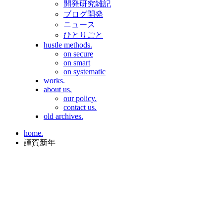
開発研究雑記
ブログ開発
ニュース
ひとりごと
hustle methods.
on secure
on smart
on systematic
works.
about us.
our policy.
contact us.
old archives.
home.
謹賀新年