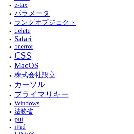
e-tax
パラメータ
ラングオブジェクト
delete
Safari
onerror
CSS
MacOS
株式会社設立
カーソル
プライマリキー
Windows
法務省
put
iPad
LINE@