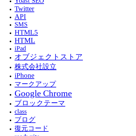
Yoast SEO
Twitter
API
SMS
HTML5
HTML
iPad
オブジェクトストア
株式会社設立
iPhone
マークアップ
Google Chrome
ブロックテーマ
class
ブログ
復元コード