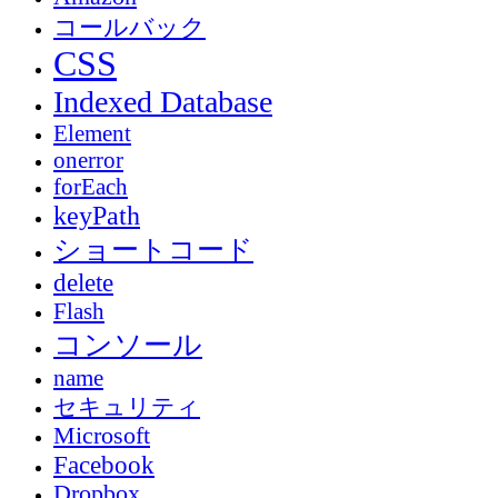
コールバック
CSS
Indexed Database
Element
onerror
forEach
keyPath
ショートコード
delete
Flash
コンソール
name
セキュリティ
Microsoft
Facebook
Dropbox