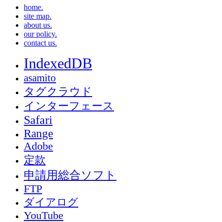
home.
site map.
about us.
our policy.
contact us.
IndexedDB
asamito
タグクラウド
インターフェース
Safari
Range
Adobe
定款
申請用総合ソフト
FTP
ダイアログ
YouTube