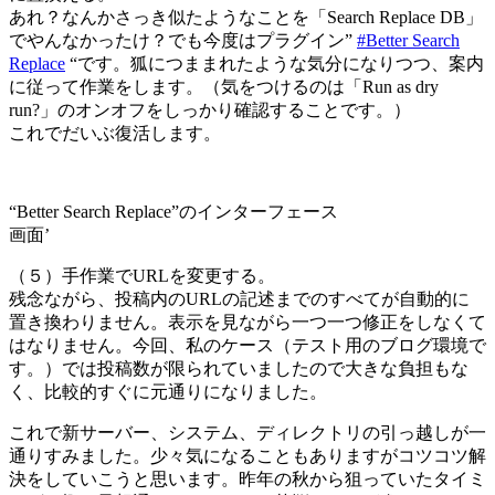
あれ？なんかさっき似たようなことを「Search Replace DB」
でやんなかったけ？でも今度はプラグイン”
#Better Search
Replace
“です。狐につままれたような気分になりつつ、案内
に従って作業をします。（気をつけるのは「Run as dry
run?」のオンオフをしっかり確認することです。）
これでだいぶ復活します。
“Better Search Replace”のインターフェース
画面’
（５）手作業でURLを変更する。
残念ながら、投稿内のURLの記述までのすべてが自動的に
置き換わりません。表示を見ながら一つ一つ修正をしなくて
はなりません。今回、私のケース（テスト用のブログ環境で
す。）では投稿数が限られていましたので大きな負担もな
く、比較的すぐに元通りになりました。
これで新サーバー、システム、ディレクトリの引っ越しが一
通りすみました。少々気になることもありますがコツコツ解
決をしていこうと思います。昨年の秋から狙っていたタイミ