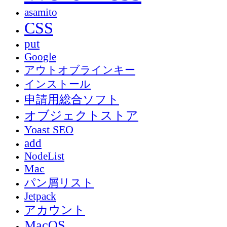
asamito
CSS
put
Google
アウトオブラインキー
インストール
申請用総合ソフト
オブジェクトストア
Yoast SEO
add
NodeList
Mac
パン屑リスト
Jetpack
アカウント
MacOS