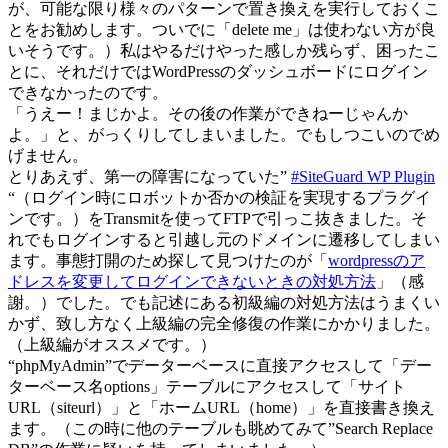
が、可能な限り様々のパターンで置き換えを実行しておくこ
とをお勧めします。ついでに「delete me」は使わない方が良
いそうです。）私はやるだけやった感しか残らず、困ったこ
とに、それだけではWordPressのダッシュボードにログイン
できなかったのです。
「うえー！まじかよ。その後の作業ができねーじゃんか
よ。」と、がっくりしてしまいました。でもしつこいのでめ
げません。
とりあえず、第一の障害になっていた”
#SiteGuard WP Plugin
“（ログイン時にロボットか否かの検証を実現するプラグイ
ンです。）をTransmitを使ってFTPで引っこ抜きました。そ
れでもログインすると引越し元のドメインに遷移してしまい
ます。事態打開のため探して見つけたのが「
wordpressのア
ドレスを変更してログインできないときの対処方法
」（感
謝。）でした。でも記述にある初級編の対処方法はうまくい
かず、致し方なく上級編の完全修復の作業にかかりました。
（上級編がオススメです。）
“phpMyAdmin”でデーターベースに直接アクセスして「デー
ターベース名options」テーブルにアクセスして「サイト
URL（siteurl）」と「ホームURL（home）」を直接書き換え
ます。（この時に他のテーブルも眺めてみて”Search Replace