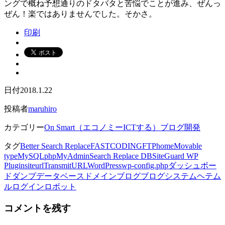
ングで概ね予想通りのドタバタと苦悩でことが進み、ぜんっ
ぜん！楽ではありませんでした。そかさ。
印刷
日付
2018.1.22
投稿者
maruhiro
カテゴリー
On Smart（エコノミーICTする）
ブログ開発
タグ
Better Search Replace
FASTCODING
FTP
home
Movable
type
MySQL
phpMyAdmin
Search Replace DB
SiteGuard WP
Plugin
siteurl
Transmit
URL
WordPress
wp-config.php
ダッシュボー
ド
ダンプ
データベース
ドメイン
ブログ
ブログシステム
ヘテム
ル
ログイン
ロボット
コメントを残す