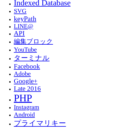
Indexed Database
SVG
keyPath
LINE@
API
編集ブロック
YouTube
ターミナル
Facebook
Adobe
Google+
Late 2016
PHP
Instagram
Android
プライマリキー