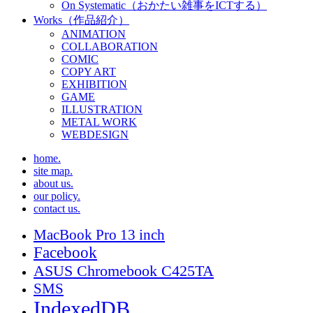
On Systematic（おかたい雑事をICTする）
Works（作品紹介）
ANIMATION
COLLABORATION
COMIC
COPY ART
EXHIBITION
GAME
ILLUSTRATION
METAL WORK
WEBDESIGN
home.
site map.
about us.
our policy.
contact us.
MacBook Pro 13 inch
Facebook
ASUS Chromebook C425TA
SMS
IndexedDB