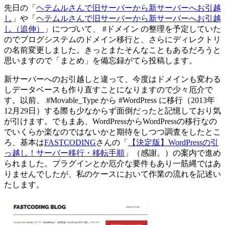
先日の「
ヘテムルさんで旧サーバーから新サーバーへお引越
し
」や「
ヘテムルさんで旧サーバーから新サーバーへお引越
し（追伸）
」につづいて、 #ドメイン の整理を予定していた
のでブログシステムのドメイン移行と、さらにディレクトリ
の名前変更しました。きっとまたそんなこともあるだろうと
思いますので「まとめ」を備忘録がてら投稿します。
新サーバーへのお引越しと違って、今度はドメインも変わる
しデータベースも作り直すことになりますので少々厄介で
す。以前、 #Movable_Type から #WordPress に移行（2013年
12月29日）する際も少なからず面倒だったと記憶しており気
が引けます。でもまあ、WordPressからWordPressの移行なの
でいくらか楽なのではないかと期待をしつつ調査をしたとこ
ろ、基本は
FASTCODING
さんの「
【決定版】WordPressの引
っ越し！サーバー移行・移転手順
」（感謝。）の案内で進め
られました。プラグインとか厄介な要件もあり一筋縄ではあ
りませんでしたが、私のケースにおいて作業の流れを記述い
たします。