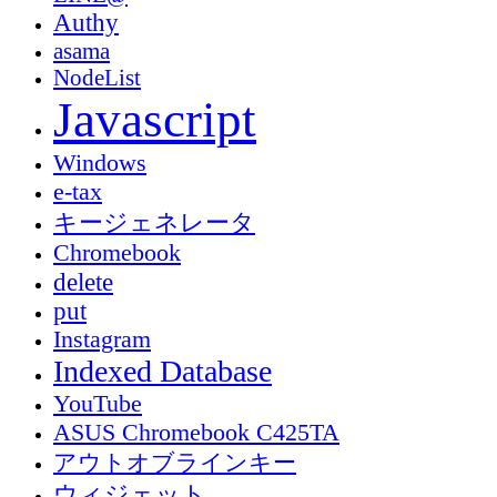
Authy
asama
NodeList
Javascript
Windows
e-tax
キージェネレータ
Chromebook
delete
put
Instagram
Indexed Database
YouTube
ASUS Chromebook C425TA
アウトオブラインキー
ウィジェット