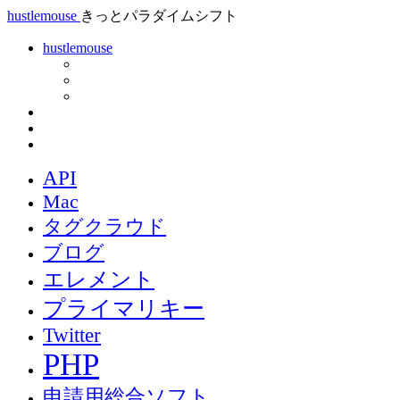
hustlemouse
きっとパラダイムシフト
hustlemouse
API
Mac
タグクラウド
ブログ
エレメント
プライマリキー
Twitter
PHP
申請用総合ソフト