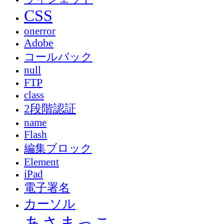
CSS
onerror
Adobe
コールバック
null
FTP
class
2段階認証
name
Flash
編集ブロック
Element
iPad
電子署名
カーソル
あさまっこ