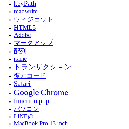
keyPath
readwrite
ウィジェット
HTML5
Adobe
マークアップ
配列
name
トランザクション
復元コード
Safari
Google Chrome
function.php
パソコン
LINE@
MacBook Pro 13 inch