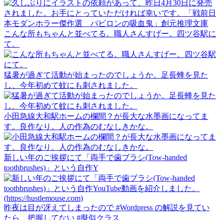
こんな所もちゃんと並べてる。職人さんすげー。四ツ谷駅に
て。
猛暑が過ぎて活動が始まったのでしょうか。足長蜂を見た
し、今年初めて蚊にも刺されました。
小田急線大和駅ホームの欄間？が長大な水墨画になってま
す。良作なり。人の作為のむなしきかな。
新しい年のご挨拶にて「両手で歯ブラシ(Tow-handed
toothbrushes)」という自作Y
昨夜は目が冴えてしまったので #Wordpress の解説を見てい
たら、把握してない #擬似クラス