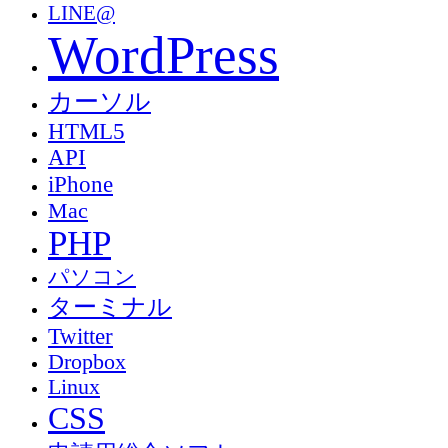
LINE@
WordPress
カーソル
HTML5
API
iPhone
Mac
PHP
パソコン
ターミナル
Twitter
Dropbox
Linux
CSS