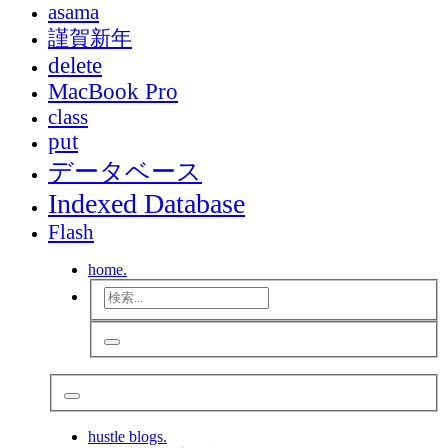
asama
謹賀新年
delete
MacBook Pro
class
put
データベース
Indexed Database
Flash
home.
hustle blogs.