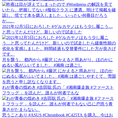
2021年12月5日におろした #ゲルカヤノはもう少し履こう…
と思ってたんだけど、新しいので試走した
月を襲う。 都内から #藤沢 にかえると雨あがり、ほのかに
ぬるい風がふいてました。 #湘南 は過ごし
わが青春の煌めき #吉田聡 氏の「 #湘南爆走族 #ファースト
フラッグ 」を読んだ。誰もが何者でもな
思うことあり #ASUS #Chrombook #C425TA を購入。今はお