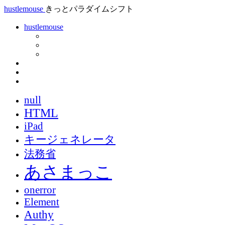
hustlemouse
きっとパラダイムシフト
hustlemouse
null
HTML
iPad
キージェネレータ
法務省
あさまっこ
onerror
Element
Authy