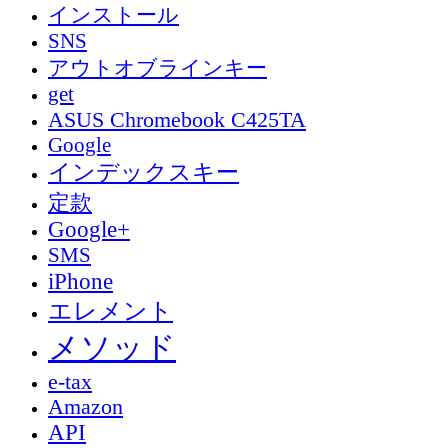
インストール
SNS
アウトオブラインキー
get
ASUS Chromebook C425TA
Google
インデックスキー
定款
Google+
SMS
iPhone
エレメント
メソッド
e-tax
Amazon
API