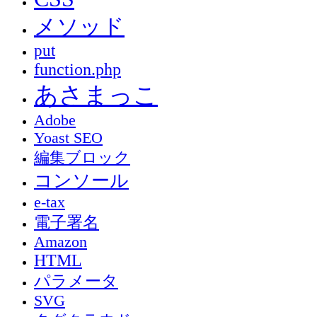
メソッド
put
function.php
あさまっこ
Adobe
Yoast SEO
編集ブロック
コンソール
e-tax
電子署名
Amazon
HTML
パラメータ
SVG