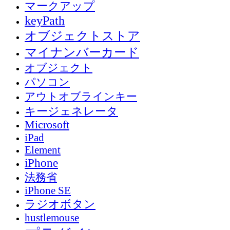
マークアップ
keyPath
オブジェクトストア
マイナンバーカード
オブジェクト
パソコン
アウトオブラインキー
キージェネレータ
Microsoft
iPad
Element
iPhone
法務省
iPhone SE
ラジオボタン
hustlemouse