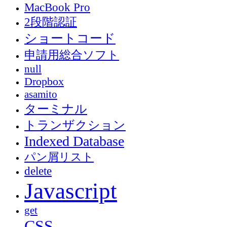
MacBook Pro
2段階認証
ショートコード
申請用総合ソフト
null
Dropbox
asamito
ターミナル
トランザクション
Indexed Database
パン屑リスト
delete
Javascript
get
CSS