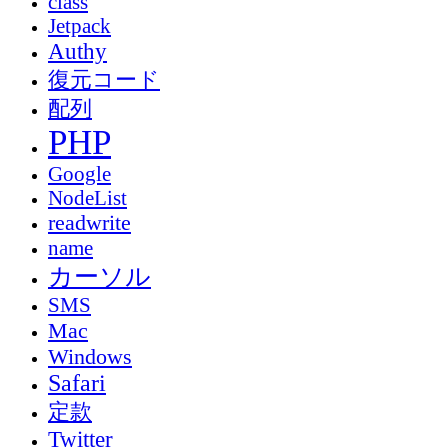
class
Jetpack
Authy
復元コード
配列
PHP
Google
NodeList
readwrite
name
カーソル
SMS
Mac
Windows
Safari
定款
Twitter