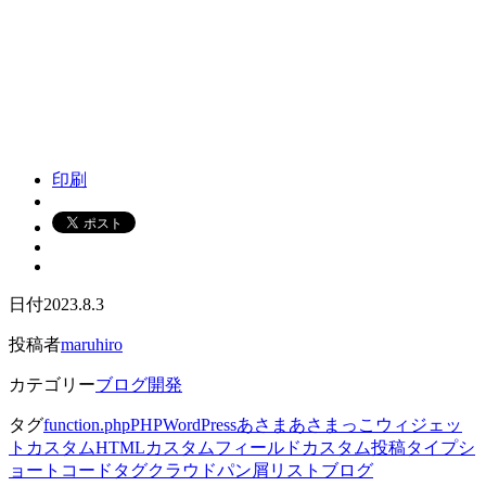
印刷
日付
2023.8.3
投稿者
maruhiro
カテゴリー
ブログ開発
タグ
function.php
PHP
WordPress
あさま
あさまっこ
ウィジェッ
ト
カスタムHTML
カスタムフィールド
カスタム投稿タイプ
シ
ョートコード
タグクラウド
パン屑リスト
ブログ