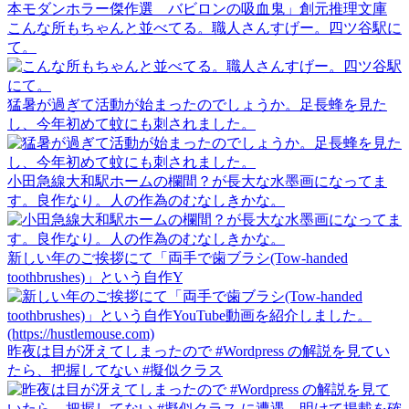
こんな所もちゃんと並べてる。職人さんすげー。四ツ谷駅に
て。
猛暑が過ぎて活動が始まったのでしょうか。足長蜂を見た
し、今年初めて蚊にも刺されました。
小田急線大和駅ホームの欄間？が長大な水墨画になってま
す。良作なり。人の作為のむなしきかな。
新しい年のご挨拶にて「両手で歯ブラシ(Tow-handed
toothbrushes)」という自作Y
昨夜は目が冴えてしまったので #Wordpress の解説を見てい
たら、把握してない #擬似クラス