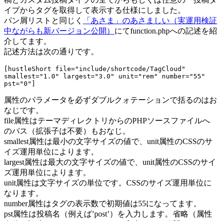
イプからタグを取得して表示する仕様にしました。
パン屑リストと同じく
「あさま」のあさましい（実運用検証
中ながらも新バージョン公開）
にてfunction.phpへの記述を紹
介してます。
記述方法は次の通りです。
[hustleShort file="include/shortcode/TagCloud" 
smallest="1.0" largest="3.0" unit="rem" number="55" 
pst="0"]
属性のパラメータを必ずダブルクォテーションで括るのはお
なじです。
file属性はテーマディレクトリからのPHPソースファイルへ
のパス（拡張子は不要）もおなじ。
smallest属性は最小の文字サイズの値で、unit属性のCSSのサ
イズ運用単位によります。
largest属性は最大の文字サイズの値で、unit属性のCSSのサイ
ズ運用単位によります。
unit属性は文字サイズの単位です。CSSのサイズ運用単位に
なります。
number属性はタグの表示数で初期値は55になってます。
pst属性は投稿名（例えば’post’）を入力します。省略（属性