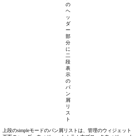
の
ヘ
ッ
ダ
ー
部
分
に
二
段
表
示
の
パ
ン
屑
リ
ス
ト
上段のsimpleモードのパン屑リストは、管理のウィジェット