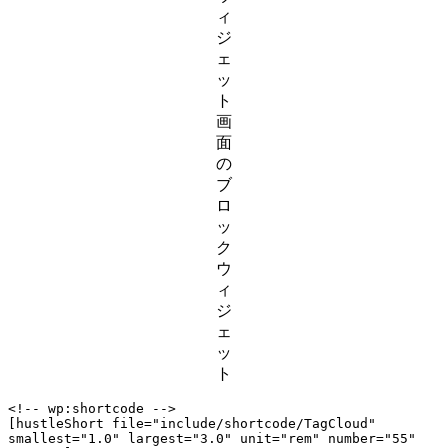
ィ
ジ
ェ
ッ
ト
画
面
の
ブ
ロ
ッ
ク
ウ
ィ
ジ
ェ
ッ
ト
<!-- wp:shortcode -->

[hustleShort file="include/shortcode/TagCloud" 
smallest="1.0" largest="3.0" unit="rem" number="55" 