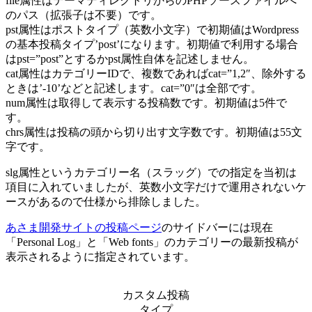
file属性はテーマディレクトリからのPHPソースファイルへ
のパス（拡張子は不要）です。
pst属性はポストタイプ（英数小文字）で初期値はWordpress
の基本投稿タイプ’post’になります。初期値で利用する場合
はpst=”post”とするかpst属性自体を記述しません。
cat属性はカテゴリーIDで、複数であればcat=”1,2″、除外する
ときは’-10’などと記述します。cat=”0″は全部です。
num属性は取得して表示する投稿数です。初期値は5件で
す。
chrs属性は投稿の頭から切り出す文字数です。初期値は55文
字です。
slg属性というカテゴリー名（スラッグ）での指定を当初は
項目に入れていましたが、英数小文字だけで運用されないケ
ースがあるので仕様から排除しました。
あさま開発サイトの投稿ページ
のサイドバーには現在
「Personal Log」と「Web fonts」のカテゴリーの最新投稿が
表示されるように指定されています。
カスタム投稿
タイプ