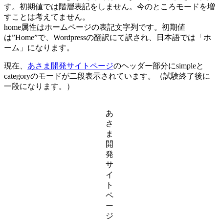
す。初期値では階層表記をしません。今のところモードを増
すことは考えてません。
home属性はホームページの表記文字列です。初期値
は”Home”で、Wordpressの翻訳にて訳され、日本語では「ホ
ーム」になります。
現在、
あさま開発サイトページ
のヘッダー部分にsimpleと
categoryのモードが二段表示されています。（試験終了後に
一段になります。）
あ
さ
ま
開
発
サ
イ
ト
ペ
ー
ジ