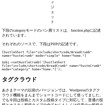
ィ
ジ
ェ
ッ
ト
下段のcategoryモードのパン屑リストは、function.phpに記述
されています。
それぞれのソースで、下段はPHPの記述です。
[hustleShort file="include/shortcode/BreadCrumb" 
name="husteCrumb" mode="simple" home="home."]
$obj->setHustleCrumb('[hustleShort 
file="include/shortcode/BreadCrumb" name="husteCrumb" 
mode="category" home="home."]');
タグクラウド
あさまテーマの以前のバージョンでは、Wordpressのタグク
ラウド機能をまんまでショートコードにして使ってました。
でも今回は投稿とカスタム投稿タイプに対応して、普通の投
稿とカスタム投稿タイプの全てからもしくは任意の一投稿タ