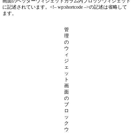
画面のヘッダーウィジェットカラム内ブロックウィジェット
に記述されています。<!– wp:shortcode –>の記述は省略して
ます。
管
理
の
ウ
ィ
ジ
ェ
ッ
ト
画
面
の
ブ
ロ
ッ
ク
ウ