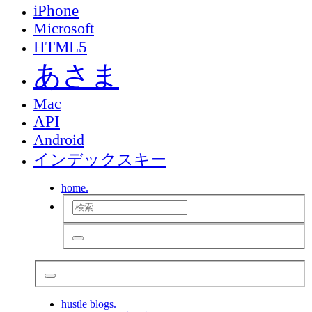
iPhone
Microsoft
HTML5
あさま
Mac
API
Android
インデックスキー
home.
hustle blogs.