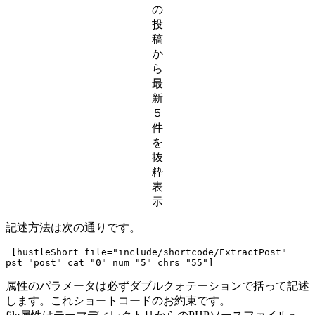
の
投
稿
か
ら
最
新
５
件
を
抜
粋
表
示
記述方法は次の通りです。
 [hustleShort file="include/shortcode/ExtractPost" 
pst="post" cat="0" num="5" chrs="55"]
属性のパラメータは必ずダブルクォテーションで括って記述
します。これショートコードのお約束です。