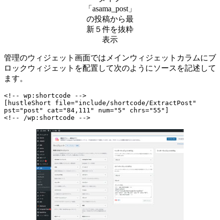
「asama_post」
の投稿から最
新５件を抜粋
表示
管理のウィジェット画面ではメインウィジェットカラムにブ
ロックウィジェットを配置して次のようにソースを記述して
ます。
<!-- wp:shortcode -->

[hustleShort file="include/shortcode/ExtractPost" 
pst="post" cat="84,111" num="5" chrs="55"]

<!-- /wp:shortcode -->