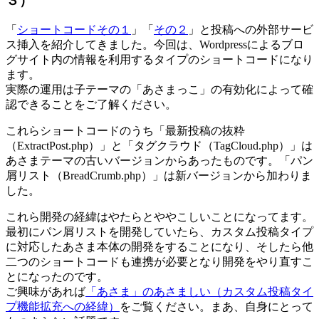
３）
「
ショートコードその１
」「
その２
」と投稿への外部サービ
ス挿入を紹介してきました。今回は、Wordpressによるブロ
グサイト内の情報を利用するタイプのショートコードになり
ます。
実際の運用は子テーマの「あさまっこ」の有効化によって確
認できることをご了解ください。
これらショートコードのうち「最新投稿の抜粋
（ExtractPost.php）」と「タグクラウド（TagCloud.php）」は
あさまテーマの古いバージョンからあったものです。「パン
屑リスト（BreadCrumb.php）」は新バージョンから加わりま
した。
これら開発の経緯はやたらとややこしいことになってます。
最初にパン屑リストを開発していたら、カスタム投稿タイプ
に対応したあさま本体の開発をすることになり、そしたら他
二つのショートコードも連携が必要となり開発をやり直すこ
とになったのです。
ご興味があれば
「あさま」のあさましい（カスタム投稿タイ
プ機能拡充への経緯）
をご覧ください。まあ、自身にとって