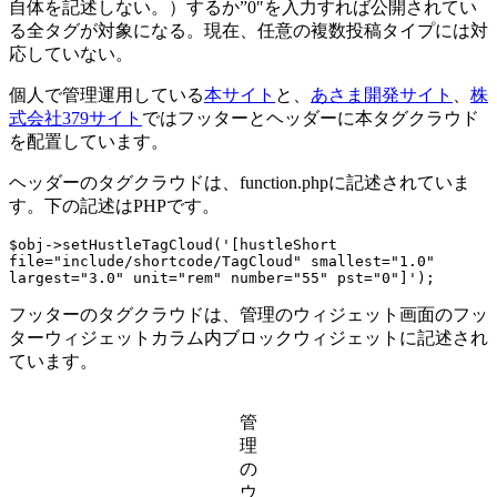
自体を記述しない。）するか”0″を入力すれば公開されてい
る全タグが対象になる。現在、任意の複数投稿タイプには対
応していない。
個人で管理運用している
本サイト
と、
あさま開発サイト
、
株
式会社379サイト
ではフッターとヘッダーに本タグクラウド
を配置しています。
ヘッダーのタグクラウドは、function.phpに記述されていま
す。下の記述はPHPです。
$obj->setHustleTagCloud('[hustleShort 
file="include/shortcode/TagCloud" smallest="1.0" 
largest="3.0" unit="rem" number="55" pst="0"]');
フッターのタグクラウドは、管理のウィジェット画面のフッ
ターウィジェットカラム内ブロックウィジェットに記述され
ています。
管
理
の
ウ