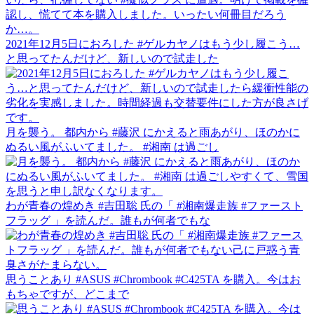
2021年12月5日におろした #ゲルカヤノはもう少し履こう…
と思ってたんだけど、新しいので試走した
月を襲う。 都内から #藤沢 にかえると雨あがり、ほのかに
ぬるい風がふいてました。 #湘南 は過ごし
わが青春の煌めき #吉田聡 氏の「 #湘南爆走族 #ファースト
フラッグ 」を読んだ。誰もが何者でもな
思うことあり #ASUS #Chrombook #C425TA を購入。今はお
もちゃですが、どこまで