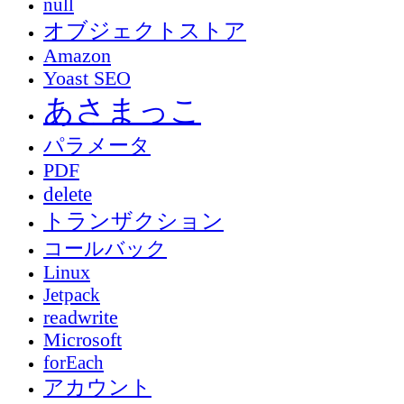
null
オブジェクトストア
Amazon
Yoast SEO
あさまっこ
パラメータ
PDF
delete
トランザクション
コールバック
Linux
Jetpack
readwrite
Microsoft
forEach
アカウント