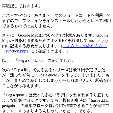
再確認しておきます。
これらすべては、あさまテーマのショートコードを利用して
ますので、プラグインをインストールしたからといって利用
できるものではありません。
さらに、Google Mapsについてだけ注意があります。Google
Maps APIを利用するためのIDとKEYを取得してfunction.php
内に記述する必要があります。（
「あさま」のあからさま
（function.php）
にて確認できます。）
以上、「Peg a shortcode」の紹介でした。
次の「Peg a list」であるあるシリーズは最終回予定でした
が、迷った挙句に「Peg a quote」を作ってしまいました。も
しか、まとめて紹介してしまうかもしれませんが、原稿を起
こしながら考えます。
「Peg a quote」は元からある「引用」をわざわざ作り直した
ような編集ブロックです。でも、投稿編集時に「hustle 2311
penguins」の編集ブロック群だけで作業できることが期待で
きます。すっきりするんじゃないかと…。そかさ。