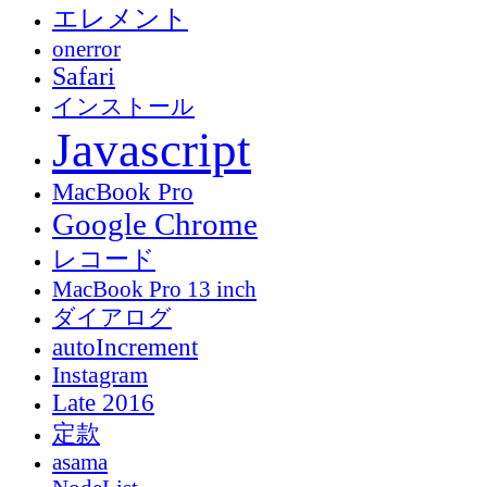
エレメント
onerror
Safari
インストール
Javascript
MacBook Pro
Google Chrome
レコード
MacBook Pro 13 inch
ダイアログ
autoIncrement
Instagram
Late 2016
定款
asama