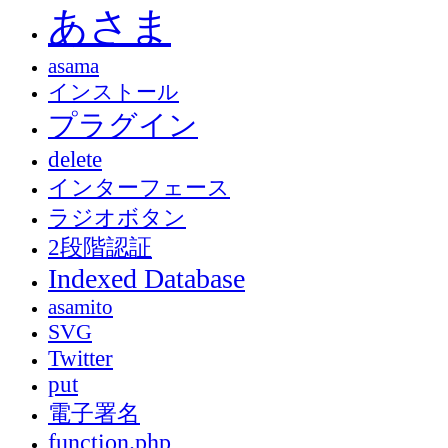
あさま
asama
インストール
プラグイン
delete
インターフェース
ラジオボタン
2段階認証
Indexed Database
asamito
SVG
Twitter
put
電子署名
function.php