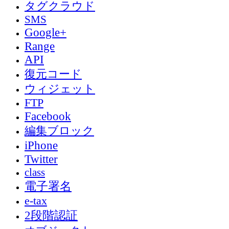
タグクラウド
SMS
Google+
Range
API
復元コード
ウィジェット
FTP
Facebook
編集ブロック
iPhone
Twitter
class
電子署名
e-tax
2段階認証