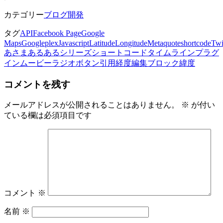
カテゴリー
ブログ開発
タグ
API
Facebook Page
Google
Maps
Googleplex
Javascript
Latitude
Longitude
Meta
quote
shortcode
Twi
あさま
あるあるシリーズ
ショートコード
タイムライン
プラグ
イン
ムービー
ラジオボタン
引用
経度
編集ブロック
緯度
コメントを残す
メールアドレスが公開されることはありません。
※
が付い
ている欄は必須項目です
コメント
※
名前
※