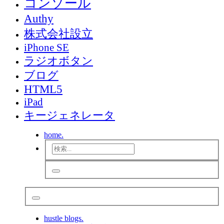
コンソール
Authy
株式会社設立
iPhone SE
ラジオボタン
ブログ
HTML5
iPad
キージェネレータ
home.
hustle blogs.