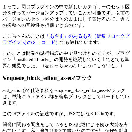
よって、同じプラグインの中で新しいカテゴリーのセット区
分を作ってバージョンアップしていことが可能です。以前の
バージョンのセット区分はそのままにして置けるので、過去
の投稿への互換性も担保できるのです。
ここらへんのことは
「あさま」のあるある（編集ブロックプ
ラグイン その２：コード）
でも触れています。
このことは開発の試行錯誤の中で見つけたのですが、プラグ
イン「hustle-edit-blocks」の開発を継続していく上でとても重
要な発見でした。（忘れっちゃわないようにしないと、）
‘enqueue_block_editor_assets’フック
add_action()で仕込まれる’enqueue_block_editor_assets’フック
は、単純にJSファイル群を編集ブロックとしてロードしてい
きます。
このJSファイルの記述ですが、JSXではなくPlainです。
開発に関わる調査をしているとJSX記述による例が大勢を占
めています。私も当初はJSXで書いたのですが、なぜか動き