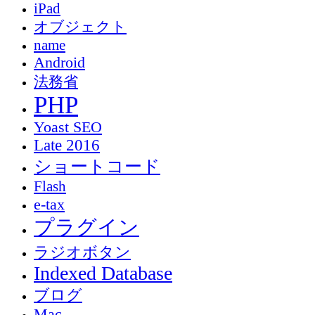
iPad
オブジェクト
name
Android
法務省
PHP
Yoast SEO
Late 2016
ショートコード
Flash
e-tax
プラグイン
ラジオボタン
Indexed Database
ブログ
Mac