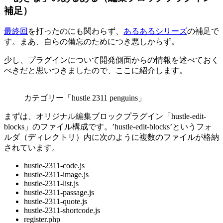
補足）
最終回
を打ったのにも関わらず、
あるあるシリーズ
の補足で
す。まあ、自らの備忘のためにつき悪しからず。
少し、プラグインについて開発側面からの情報を述べておく
べきだと思いつきましたので、ここに紹介します。
カテゴリー「hustle 2311 penguins」
まずは、オリジナル編集ブロックプラグイン「hustle-edit-
blocks」のファイル構成です。’hustle-edit-blocks’というフォ
ルダ（ディレクトリ）内に次のように複数のファイルが格納
されています。
hustle-2311-code.js
hustle-2311-image.js
hustle-2311-list.js
hustle-2311-passage.js
hustle-2311-quote.js
hustle-2311-shortcode.js
register.php