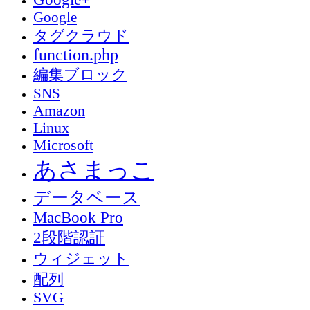
Google
タグクラウド
function.php
編集ブロック
SNS
Amazon
Linux
Microsoft
あさまっこ
データベース
MacBook Pro
2段階認証
ウィジェット
配列
SVG