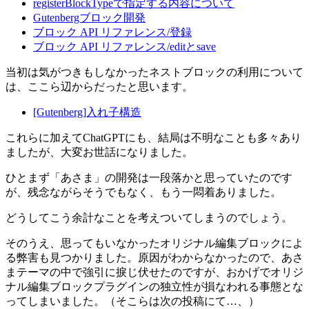
registerBlockTypeで指定する内容について
Gutenbergブロック開発
ブロック API リファレンス/登録
ブロック API リファレンス/editとsave
当初は気がつきもしなかったネストブロックの利用について
は、ここら辺からだったと思います。
[Gutenberg]入れ子構造
これらに加えてChatGPTにも、結局は不明なことも多々あり
ましたが、大変お世話になりました。
ひとまず「あさま」の開発は一段落かと思っていたのです
が、残念ながらそうでもなく、もう一悶着ありました。
どうしてこう余計なことを考えついてしまうのでしょう。
そのうえ、思ってもいなかったオリジナル編集ブロックによ
る弊害も見つかりました。原因がわからなかったので、あさ
まテーマの中で強引に捩じ伏せたのですが、おかげでオリジ
ナル編集ブロックプラグインの独立性が損なわれる事態とな
ってしまいました。（そこらは次の投稿にて…、）