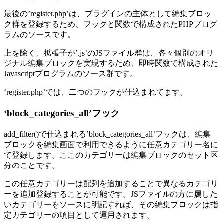
最後の’register.php’は、プラグインの主体として編集ブロッ
ク群を登録するため、フックと関数で構成されたPHPプログ
ラムのソースです。
上を除く、拡張子が’.js’のJSファイル群は、各々個別のオリ
ジナル編集ブロックを実現するため、即時関数で構成された
Javascriptプログラムのソース群です。
‘register.php’では、二つのフックが仕込まれてます。
‘block_categories_all’フック
add_filter()で仕込まれる’block_categories_all’フックは、編集
ブロックを編集画面で利用できるように任意カテゴリー名に
て登録します。ここのカテゴリーは編集ブロックのセット区
分のことです。
この任意カテゴリーは配列を追加することで異なるカテゴリ
ーを追加登録することが可能です。JSファイルの方に属した
いカテゴリーをソースに明記すれば、その編集ブロックは指
定カテゴリーの項目として運用されます。