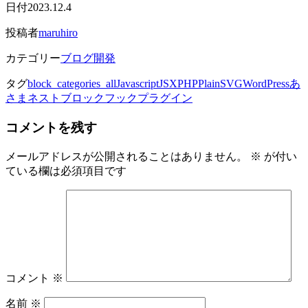
日付
2023.12.4
投稿者
maruhiro
カテゴリー
ブログ開発
タグ
block_categories_all
Javascript
JSX
PHP
Plain
SVG
WordPress
あ
さま
ネストブロック
フック
プラグイン
コメントを残す
メールアドレスが公開されることはありません。
※
が付い
ている欄は必須項目です
コメント
※
名前
※