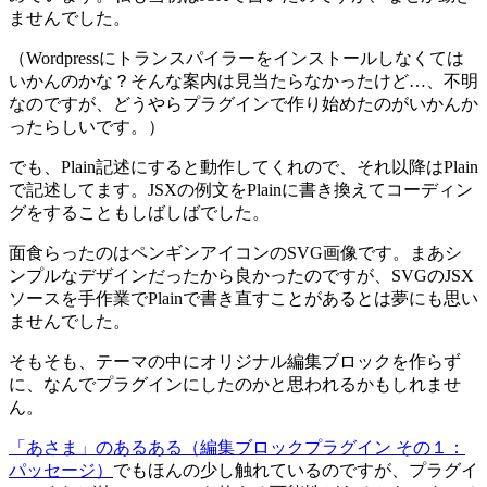
ませんでした。
（Wordpressにトランスパイラーをインストールしなくては
いかんのかな？そんな案内は見当たらなかったけど…、不明
なのですが、どうやらプラグインで作り始めたのがいかんか
ったらしいです。）
でも、Plain記述にすると動作してくれので、それ以降はPlain
で記述してます。JSXの例文をPlainに書き換えてコーディン
グをすることもしばしばでした。
面食らったのはペンギンアイコンのSVG画像です。まあシ
ンプルなデザインだったから良かったのですが、SVGのJSX
ソースを手作業でPlainで書き直すことがあるとは夢にも思い
ませんでした。
そもそも、テーマの中にオリジナル編集ブロックを作らず
に、なんでプラグインにしたのかと思われるかもしれませ
ん。
「あさま」のあるある（編集ブロックプラグイン その１：
パッセージ）
でもほんの少し触れているのですが、プラグイ