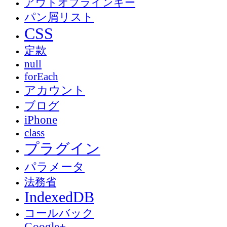
アウトオブラインキー
パン屑リスト
CSS
定款
null
forEach
アカウント
ブログ
iPhone
class
プラグイン
パラメータ
法務省
IndexedDB
コールバック
Google+