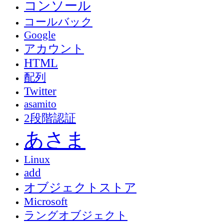
コンソール
コールバック
Google
アカウント
HTML
配列
Twitter
asamito
2段階認証
あさま
Linux
add
オブジェクトストア
Microsoft
ラングオブジェクト