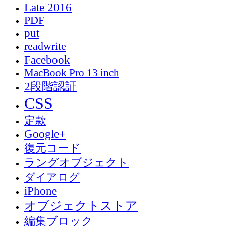
Late 2016
PDF
put
readwrite
Facebook
MacBook Pro 13 inch
2段階認証
CSS
定款
Google+
復元コード
ラングオブジェクト
ダイアログ
iPhone
オブジェクトストア
編集ブロック