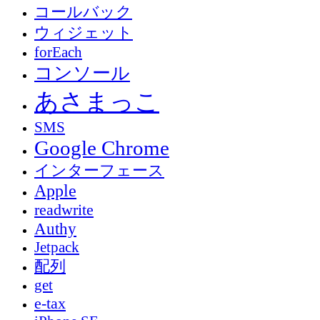
コールバック
ウィジェット
forEach
コンソール
あさまっこ
SMS
Google Chrome
インターフェース
Apple
readwrite
Authy
Jetpack
配列
get
e-tax