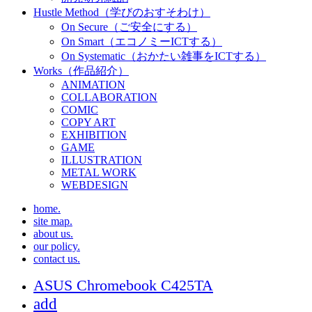
Hustle Method（学びのおすそわけ）
On Secure（ご安全にする）
On Smart（エコノミーICTする）
On Systematic（おかたい雑事をICTする）
Works（作品紹介）
ANIMATION
COLLABORATION
COMIC
COPY ART
EXHIBITION
GAME
ILLUSTRATION
METAL WORK
WEBDESIGN
home.
site map.
about us.
our policy.
contact us.
ASUS Chromebook C425TA
add